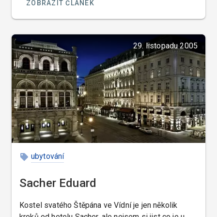
ZOBRAZIT ČLÁNEK
29. listopadu 2005
ubytování
Sacher Eduard
Kostel svatého Štěpána ve Vídní je jen několik
kroků od hotelu Sacher, ale nejsem si jist co je u