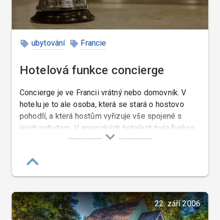
ubytování
Francie
Hotelová funkce concierge
Concierge je ve Francii vrátný nebo domovník. V
hotelu je to ale osoba, která se stará o hostovo
pohodlí, a která hostům vyřizuje vše spojené s
jejich pobytem. V amerických hotelech byla funkce
concierge až do sedmdesátých let zcela neznámá.
22. září 2006