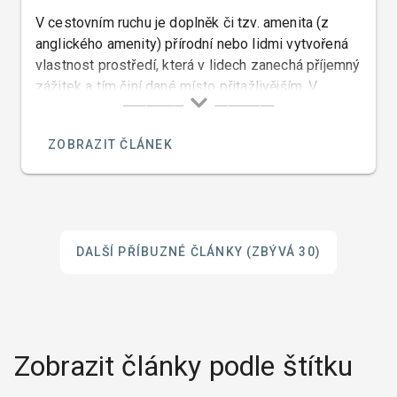
V cestovním ruchu je doplněk či tzv. amenita (z
anglického amenity) přírodní nebo lidmi vytvořená
vlastnost prostředí, která v lidech zanechá příjemný
zážitek a tím činí dané místo přitažlivějším. V
osobní letecké dopravě a v ubytovacích provozech
jsou to pozornosti zpříjemňující hostův pobyt.
ZOBRAZIT ČLÁNEK
DALŠÍ PŘÍBUZNÉ ČLÁNKY
(ZBÝVÁ 30)
Zobrazit články podle štítku