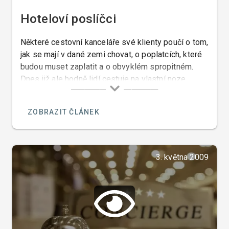
Hoteloví poslíčci
Některé cestovní kanceláře své klienty poučí o tom,
jak se mají v dané zemi chovat, o poplatcích, které
budou muset zaplatit a o obvyklém spropitném.
Dnes již ale hodně lidí cestuje na vlastní noze.
Proto vás v tomto článku chci seznámit s výrazy,
které vám v zahraničních hotelech usnadní
ZOBRAZIT ČLÁNEK
orientaci.
3. května 2009