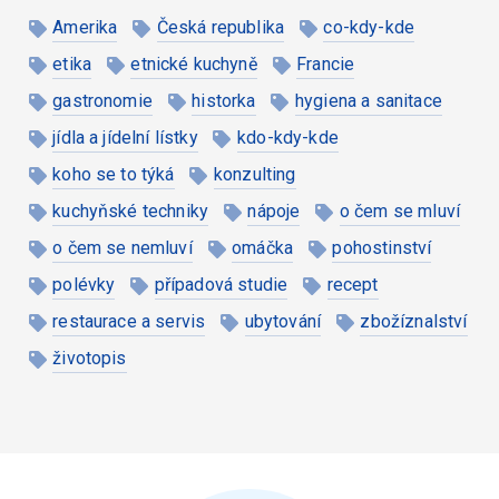
Amerika
Česká republika
co-kdy-kde
etika
etnické kuchyně
Francie
gastronomie
historka
hygiena a sanitace
jídla a jídelní lístky
kdo-kdy-kde
koho se to týká
konzulting
kuchyňské techniky
nápoje
o čem se mluví
o čem se nemluví
omáčka
pohostinství
polévky
případová studie
recept
restaurace a servis
ubytování
zbožíznalství
životopis