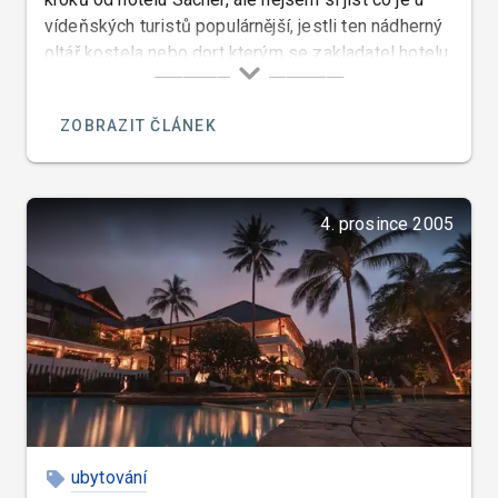
vídeňských turistů populárnější, jestli ten nádherný
oltář kostela nebo dort kterým se zakladatel hotelu
Sacher proslavil.
ZOBRAZIT ČLÁNEK
4. prosince 2005
ubytování