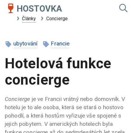
HOSTOVKA
Články
Concierge
ubytování
Francie
Hotelová funkce
concierge
Concierge
je ve Francii vrátný nebo domovník. V
hotelu je to ale osoba, která se stará o hostovo
pohodlí, a která hostům vyřizuje vše spojené s
jejich pobytem. V amerických hotelech byla
funkce
concierge
až do sedmdesátých let zcela