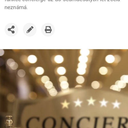
neznámá.
SDÍLET
UPRAVIT
VYTISKNOUT
ČLÁNEK
ČLÁNEK
ČLÁNEK