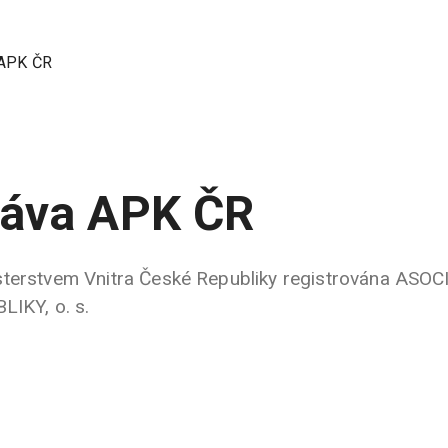
 APK ČR
ráva APK ČR
sterstvem Vnitra České Republiky registrována ASO
KY, o. s.