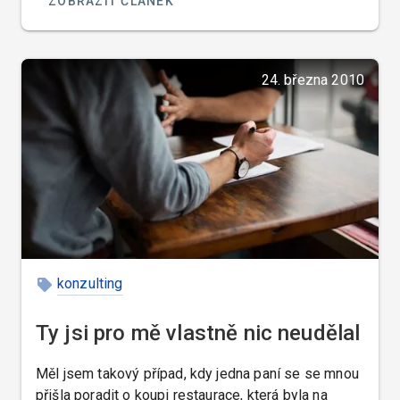
ZOBRAZIT ČLÁNEK
opisují i velkost požitého nádobí a specifikuji na
jakém zařízení se daný pokrm musí upravovat a
trvají například na tom, že koření se musí tlouct jen
v hmoždíři, což v případě, že máte elektrický
24. března 2010
mlýnek na koření, na kterém se dá nastavit zrnitost,
je úplný nesmysl.
konzulting
Ty jsi pro mě vlastně nic neudělal
Měl jsem takový případ, kdy jedna paní se se mnou
přišla poradit o koupi restaurace, která byla na