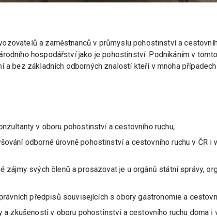
vozovatelů a zaměstnanců v průmyslu pohostinství a cestovníh
rodního hospodářství jako je pohostinství. Podnikáním v tomto
ní a bez základních odborných znalostí kteří v mnoha případec
nzultanty v oboru pohostinství a cestovního ruchu,
šování odborné úrovně pohostinství a cestovního ruchu v ČR i 
é zájmy svých členů a prosazovat je u orgánů státní správy, org
 právních předpisů souvisejících s obory gastronomie a cestovn
y a zkušenosti v oboru pohostinství a cestovního ruchu doma i v