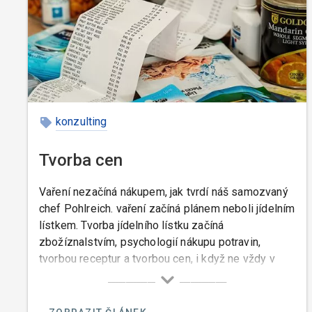
konzulting
Tvorba cen
Vaření nezačíná nákupem, jak tvrdí náš samozvaný
chef Pohlreich. vaření začíná plánem neboli jídelním
lístkem. Tvorba jídelního lístku začíná
zbožíznalstvím, psychologií nákupu potravin,
tvorbou receptur a tvorbou cen, i když ne vždy v
tomto pořadí. ale v žádném případě nějaké
komediantství nestačí a je k tomu v každém případě
potřeba nějaký know how.