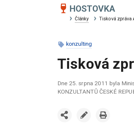
HOSTOVKA
Články
Tisková zpráva
konzulting
Tisková zp
Dne 25. srpna 2011 byla Mini
KONZULTANTŮ ČESKÉ REPUBLI
SDÍLET
UPRAVIT
VYTISKNOUT
ČLÁNEK
ČLÁNEK
ČLÁNEK