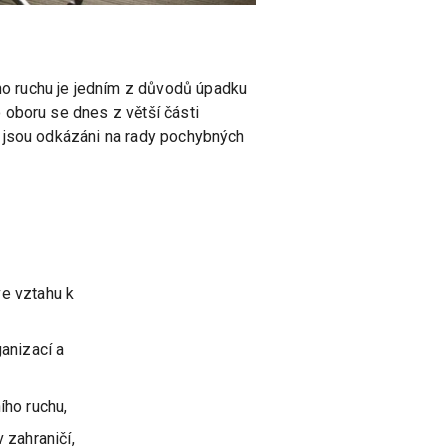
o ruchu je jedním z důvodů úpadku
 oboru se dnes z větší části
h jsou odkázáni na rady pochybných
ve vztahu k
anizací a
ího ruchu,
 zahraničí,