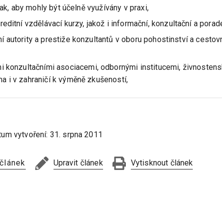
tak, aby mohly být účelně využívány v praxi,
ditní vzdělávací kurzy, jakož i informační, konzultační a porad
ení autority a prestiže konzultantů v oboru pohostinství a cestov
 konzultačními asociacemi, odbornými institucemi, živnosten
 i v zahraničí k výměně zkušeností,
tum vytvoření:
31. srpna 2011
 článek
Upravit článek
Vytisknout článek