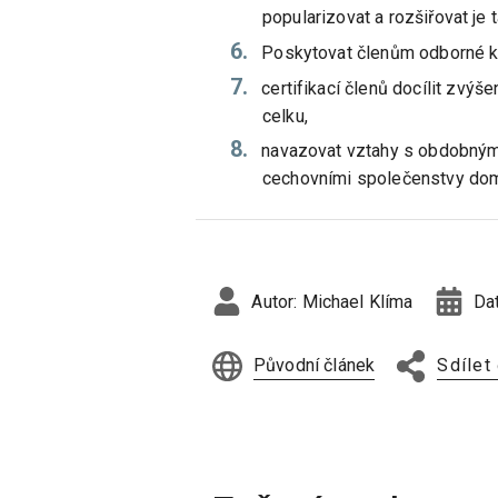
popularizovat a rozšiřovat je 
Poskytovat členům odborné kre
certifikací členů docílit zvýš
celku,
navazovat vztahy s obdobnými
cechovními společenstvy doma
Autor:
Michael Klíma
Da
Původní článek
Sdílet