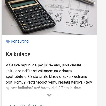
konzulting
Kalkulace
V České republice, jak již řečeno, jsou vlastní
kalkulace nařízené zákonem na ochranu
spotřebitele. Často si ale kladu otázku - ochranu
proti komu? Proti nepoctivému restauratérovi, který
by bez kalkulací své hosty šidil? Toto je dosti
naivní názor, protože restauratér, který chce
úmyslně šidit své hosty, je může šidit lépe s
kalkulacemi než bez nich. V Americe (se kterou