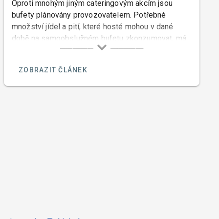
Oproti mnohým jiným cateringovým akcím jsou
bufety plánovány provozovatelem. Potřebné
množství jídel a pití, které hosté mohou v dané
době na samoobslužném bufetu zkonzumovat, má
podstatný vliv na ekonomiku neboli na rentabilitu
bufetu, na potřebný počet a sortiment jídel a
ZOBRAZIT ČLÁNEK
následně i na cenu.