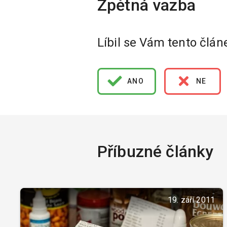
Líbil se Vám tento člán
ANO
NE
Příbuzné články
19. září 2011