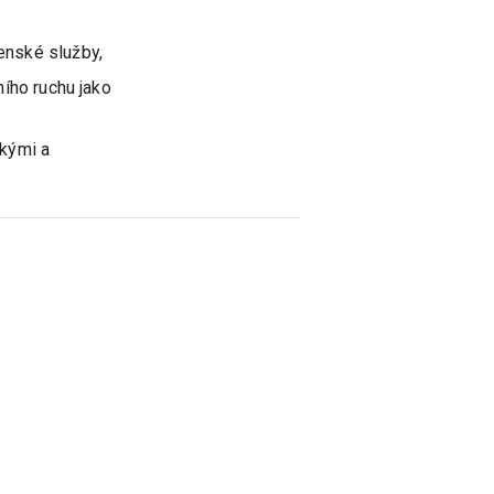
enské služby,
ního ruchu jako
skými a