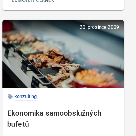
ZOBRAZIT ČLÁNEK
vám zřejmě již jdu na nervy), kalkulace zákonem
nařízené nejsou, ale každý rozumný restauratér má
vypracované kalkulace na všechna jídla a nápoje, a
20. prosince 2009
to ne pro ochranu spotřebitele, ale pro ochranu
svojí. Americký restauratér se totiž snaží dát hostu
za jeho peníze co možná nejvíce, ale aby mu při
tom zbyl zasloužený zisk, tudíž musí vědět, co
dělá. Bez této filozofie by moc dlouho pohostinství
provozovat nemohl. V Americe to totiž není státní
obchodní inspekce, ale host, který dříve nebo
později odhalí restauratérovu nepoctivost nebo
chamtivost, a potrestá ho ne pokutou, ale tím, že do
jeho restaurace již nepřijde.
konzulting
Ekonomika samoobslužných
bufetů