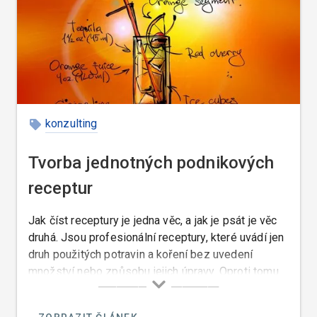
konzulting
Tvorba jednotných podnikových
receptur
Jak číst receptury je jedna věc, a jak je psát je věc
druhá. Jsou profesionální receptury, které uvádí jen
druh použitých potravin a koření bez uvedení
množství nebo způsobu jejich úpravy. Oproti tomu
jiné receptury uvádí nejenom přesnou váhu potravin,
přesný způsob zpracovávání a úpravy, také přesně