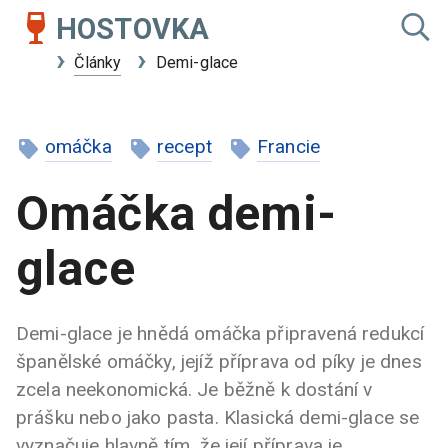
HOSTOVKA
Články
Demi-glace
omáčka
recept
Francie
Omáčka demi-
glace
Demi-glace je hnědá omáčka připravená redukcí
španělské omáčky, jejíž příprava od píky je dnes
zcela neekonomická. Je běžně k dostání v
prášku nebo jako pasta. Klasická demi-glace se
vyznačuje hlavně tím, že její příprava je