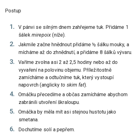
Postup
V pánvi se silným dnem zahřejeme tuk. Přidáme 1
šálek
mirepoix
(níže).
Jakmile začne hnědnout přidáme ½ šálku mouky, a
mícháme až do zhnědnutí, a přidáme 8 šálků vývaru.
Vaříme zvolna asi 2 až 2,5 hodiny nebo až do
vyvaření na polovinu objemu. Příležitostně
zamícháme a odtučníme tuk, který vystoupí
napovrch (anglicky
to skim fat
).
Omáčku přecedíme a občas zamícháme abychom
zabránili utvoření škraloupu.
Omáčka by měla mít asi stejnou hustotu jako
smetana.
Dochutíme solí a pepřem.