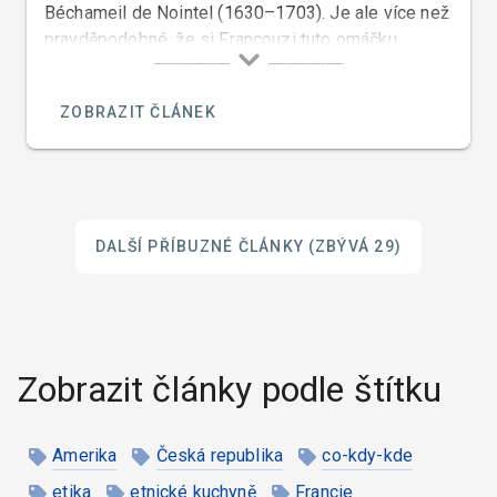
Béchameil de Nointel (1630–1703). Je ale více než
pravděpodobné, že si Francouzi tuto omáčku
přivlastnili od Italů. V Itálii byla tato omáčka již
několik století před tím.
ZOBRAZIT ČLÁNEK
DALŠÍ PŘÍBUZNÉ ČLÁNKY
(ZBÝVÁ 29)
Zobrazit články podle štítku
Amerika
Česká republika
co-kdy-kde
etika
etnické kuchyně
Francie