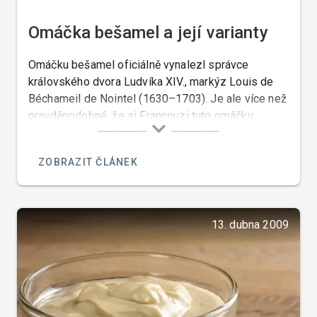
Omáčka bešamel a její varianty
Omáčku bešamel oficiálně vynalezl správce
královského dvora Ludvíka XIV., markýz Louis de
Béchameil de Nointel (1630–1703). Je ale více než
pravděpodobné, že si Francouzi tuto omáčku
přivlastnili od Italů. V Itálii byla tato omáčka již
několik století před tím.
ZOBRAZIT ČLÁNEK
13. dubna 2009