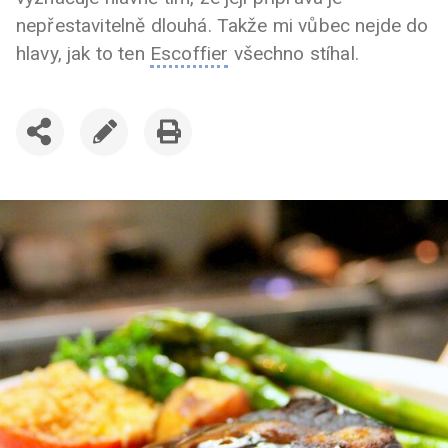
nepřestavitelně dlouhá. Takže mi vůbec nejde do
hlavy, jak to ten
Escoffier
všechno stíhal.
SDÍLET
UPRAVIT
VYTISKNOUT
ČLÁNEK
ČLÁNEK
ČLÁNEK