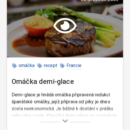
omáčka
recept
Francie
Omáčka demi-glace
Demi-glace je hnědá omáčka připravená redukcí
španělské omáčky, jejíž příprava od píky je dnes
zcela neekonomická. Je běžně k dostání v prášku
nebo jako pasta. Klasická demi-glace se vyznačuje
hlavně tím, že její příprava je nepřestavitelně dlouhá.
Takže mi vůbec nejde do hlavy, jak to ten Escoffier