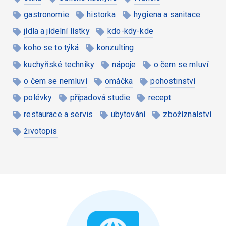
gastronomie
historka
hygiena a sanitace
jídla a jídelní lístky
kdo-kdy-kde
koho se to týká
konzulting
kuchyňské techniky
nápoje
o čem se mluví
o čem se nemluví
omáčka
pohostinství
polévky
případová studie
recept
restaurace a servis
ubytování
zbožíznalství
životopis