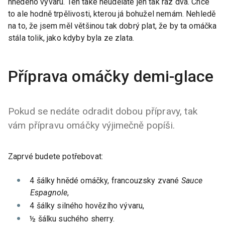
hnědého vývaru. Ten také neuděláte jen tak raz dva. Chce
to ale hodně trpělivosti, kterou já bohužel nemám. Nehledě
na to, že jsem měl většinou tak dobrý plat, že by ta omáčka
stála tolik, jako kdyby byla ze zlata.
Příprava omáčky demi-glace
Pokud se nedáte odradit dobou přípravy, tak
vám přípravu omáčky výjimečně popíši.
Zaprvé budete potřebovat:
4 šálky hnědé omáčky, francouzsky zvané
Sauce
Espagnole
,
4 šálky silného hovězího vývaru,
½ šálku suchého sherry.