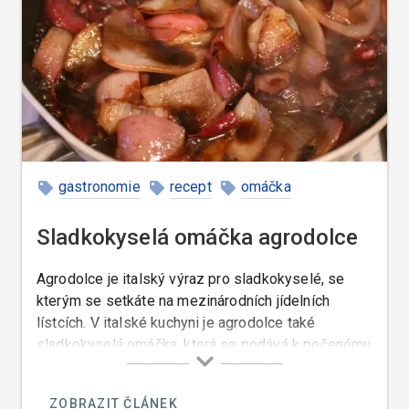
gastronomie
recept
omáčka
Francie
Sladkokyselá omáčka agrodolce
Agrodolce je italský výraz pro sladkokyselé, se
kterým se setkáte na mezinárodních jídelních
lístcích. V italské kuchyni je agrodolce také
sladkokyselá omáčka, která se podává k pečenému
masu a ke grilovaným jídlům.
ZOBRAZIT ČLÁNEK