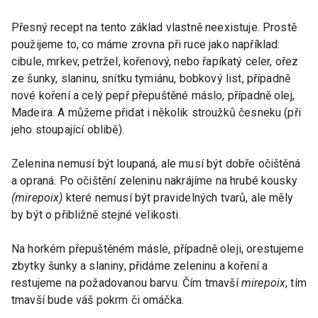
Přesný recept na tento základ vlastně neexistuje. Prostě
použijeme to, co máme zrovna při ruce jako například:
cibule, mrkev, petržel, kořenový, nebo řapíkatý celer, ořez
ze šunky, slaninu, snítku tymiánu, bobkový list, případně
nové koření a celý pepř přepuštěné máslo, případně olej,
Madeira. A můžeme přidat i několik stroužků česneku (při
jeho stoupající oblibě).
Zelenina nemusí být loupaná, ale musí být dobře očištěná
a opraná. Po očištění zeleninu nakrájíme na hrubé kousky
(mirepoix)
které nemusí být pravidelných tvarů, ale měly
by být o přibližně stejné velikosti.
Na horkém přepuštěném másle, případně oleji, orestujeme
zbytky šunky a slaniny, přidáme zeleninu a koření a
restujeme na požadovanou barvu. Čím tmavší
mirepoix
, tím
tmavší bude váš pokrm či omáčka.