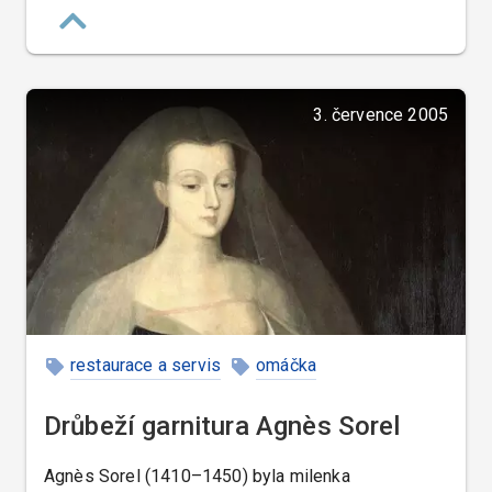
všechno stíhal.
3. července 2005
restaurace a servis
omáčka
Drůbeží garnitura Agnès Sorel
Agnès Sorel (1410–1450) byla milenka