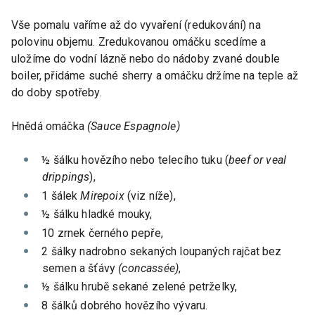
Vše pomalu vaříme až do vyvaření (redukování) na
polovinu objemu. Zredukovanou omáčku scedíme a
uložíme do vodní lázně nebo do nádoby zvané double
boiler, přidáme suché sherry a omáčku držíme na teple až
do doby spotřeby.
Hnědá omáčka
(Sauce Espagnole)
½ šálku hovězího nebo telecího tuku (
beef or veal
drippings
),
1 šálek
Mirepoix
(viz níže),
½ šálku hladké mouky,
10 zrnek černého pepře,
2 šálky nadrobno sekaných loupaných rajčat bez
semen a šťávy
(concassée)
,
½ šálku hrubě sekané zelené petrželky,
8 šálků dobrého hovězího vývaru.