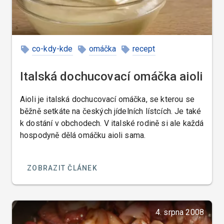
co-kdy-kde
omáčka
recept
Italská dochucovací omáčka aioli
Aioli je italská dochucovací omáčka, se kterou se
běžně setkáte na českých jídelních lístcích. Je také
k dostání v obchodech. V italské rodině si ale každá
hospodyně dělá omáčku aioli sama.
ZOBRAZIT ČLÁNEK
4. srpna 2008