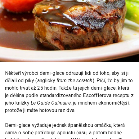
Někteří výrobci demi-glace odrazují lidi od toho, aby si ji
dělali od píky (anglicky
from the scratch
). Píší, že by jim to
mohlo trvat až 25 hodin. Takže ta jejich demi-glace, která
je dělána podle standardizovaného Escoffierova receptu z
jeho knížky
Le Guide Culinaire
, je mnohem ekonomičtější,
protože ji máte hotovou raz dva.
Demi-glace vyžaduje jednak španělskou omáčku, která
sama o sobě potřebuje spoustu času, a potom hodně