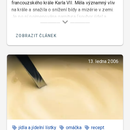
francouzského krále Karla VII. Měla významný vliv
na krále a snažila o snížení bídy a mizérie v zemi.
Je po ní pojmenována garnitura (soubor jídel a
doplňků) pro drůbež a jateční masa.
ZOBRAZIT ČLÁNEK
13. ledna 2006
jídla a jídelní lístky
omáčka
recept