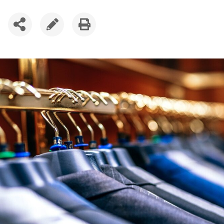
SDÍLET
UPRAVIT
VYTISKNOUT
ČLÁNEK
ČLÁNEK
ČLÁNEK