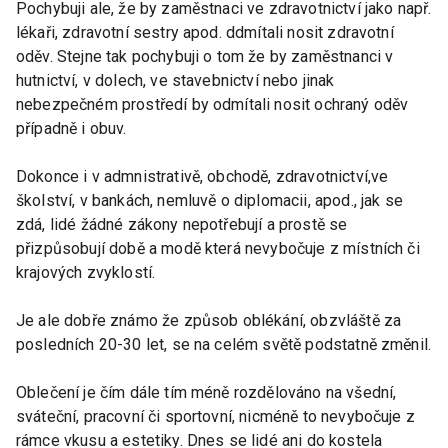
Pochybuji ale, že by zaměstnaci ve zdravotnictví jako např.
lékaři, zdravotní sestry apod. ddmítali nosit zdravotní
oděv. Stejne tak pochybuji o tom že by zaměstnanci v
hutnictví, v dolech, ve stavebnictví nebo jinak
nebezpečném prostředí by odmítali nosit ochraný oděv
případně i obuv.
Dokonce i v admnistrativě, obchodě, zdravotnictví,ve
školství, v bankách, nemluvě o diplomacii, apod., jak se
zdá, lidé žádné zákony nepotřebují a prostě se
přizpůsobují době a modě která nevybočuje z místních či
krajových zvyklostí.
Je ale dobře známo že způsob oblékání, obzvláště za
posledních 20-30 let, se na celém světě podstatně změnil.
Oblečení je čím dále tím méně rozdělováno na všední,
sváteční, pracovní či sportovní, nicméně to nevybočuje z
rámce vkusu a estetiky. Dnes se lidé ani do kostela