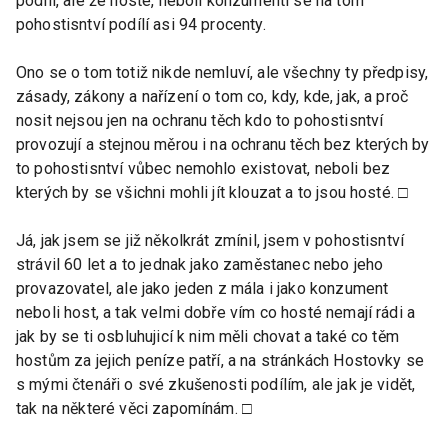
podílí, ale že hosté, neboli konzumenti se na tom
pohostisntví podílí asi 94 procenty.
Ono se o tom totiž nikde nemluví, ale všechny ty předpisy,
zásady, zákony a nařízení o tom co, kdy, kde, jak, a proč
nosit nejsou jen na ochranu těch kdo to pohostisntví
provozují a stejnou měrou i na ochranu těch bez kterých by
to pohostisntví vůbec nemohlo existovat, neboli bez
kterých by se všichni mohli jít klouzat a to jsou hosté. □
Já, jak jsem se již několkrát zmínil, jsem v pohostisntví
strávil 60 let a to jednak jako zaměstanec nebo jeho
provazovatel, ale jako jeden z mála i jako konzument
neboli host, a tak velmi dobře vím co hosté nemají rádi a
jak by se ti osbluhujicí k nim měli chovat a také co těm
hostům za jejich peníze patří, a na stránkách Hostovky se
s mými čtenáři o své zkušenosti podílím, ale jak je vidět,
tak na některé věci zapomínám. □