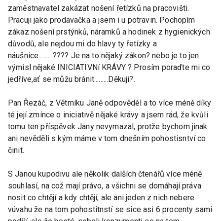
zaměstnavatel zakázat nošení řetízků na pracovišti.
Pracuji jako prodavačka a jsem i u potravin. Pochopím
zákaz nošení prstýnků, náramků a hodinek z hygienických
důvodů, ale nejdou mi do hlavy ty řetízky a
náušnice.........???? Je na to nějaký zákon? nebo je to jen
výmisl nějaké INICIATIVNí KRÁVY ? Prosím poraďte mi co
jedříve,ať se můžu bránit.........Děkuji?.
Pan Řezáč, z Větrníku Janě odpověděl a to více méně díky
té její zmínce o iniciativě nějaké krávy a jsem rád, že kvůli
tomu ten příspěvek Jany nevymazal, protže bychom jinak
ani nevěděli s kým máme v tom dnešním pohostisntví co
činit.
S Janou kupodivu ale několik dalších čtenářů více méně
souhlasí, na což mají právo, a všichni se domáhají práva
nosit co chtějí a kdy chtějí, ale ani jeden z nich nebere
vúvahu že na tom pohostitnstí se sice asi 6 procenty sami