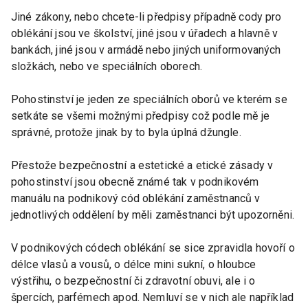
Jiné zákony, nebo chcete-li předpisy případně cody pro
oblékání jsou ve školství, jiné jsou v úřadech a hlavně v
bankách, jiné jsou v armádě nebo jiných uniformovaných
složkách, nebo ve speciálních oborech.
Pohostinství je jeden ze speciálních oborů ve kterém se
setkáte se všemi možnými předpisy což podle mě je
správné, protože jinak by to byla úplná džungle.
Přestože bezpečnostní a estetické a etické zásady v
pohostinství jsou obecně známé tak v podnikovém
manuálu na podnikový cód oblékání zaměstnanců v
jednotlivých oddělení by měli zaměstnanci být upozorněni.
V podnikových códech oblékání se sice zpravidla hovoří o
délce vlasů a vousů, o délce mini sukní, o hloubce
výstřihu, o bezpečnostní či zdravotní obuvi, ale i o
špercích, parfémech apod. Nemluví se v nich ale například