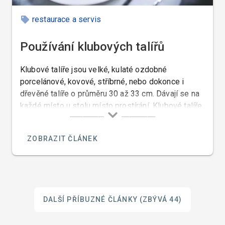
restaurace a servis
Používání klubových talířů
Klubové talíře jsou velké, kulaté ozdobné
porcelánové, kovové, stříbrné, nebo dokonce i
dřevěné talíře o průměru 30 až 33 cm. Dávají se na
každé místo u stolu místo prostírání. Klubové talíře
pocházejí z anglického base plates nebo service
plates a ve světě jsou známy jako Platzteller
ZOBRAZIT ČLÁNEK
(německy) anebo také Assiette de présentation
(francouzsky).
DALŠÍ PŘÍBUZNÉ ČLÁNKY
(ZBÝVÁ 44)