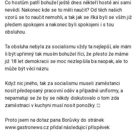
Co hostům patří bohužel ještě dnes někteří hosté ani sami
nevědí. Nakonec kde se to měli naučit? Od těch našich
vzorů se to naučit nemohli, a tak jak se říká byli se vším již
předem spokojeni a nakonec byli spokojeni i s tou
obsluhou.
Ta obsluha nebyla za socialismu vždy ta nejlepší, ale mám
li být upřimný tak musím bohužel říci, že přesto že máme
již 18 let demokracii se moc nezlepšila ba naopak, ale to
může být věcí názru.
Když nic jiného, tak za socialismu museli zaměstanci
nosit předepsaný pracovní oděv a případně uniformy, a
nepamatuji se že by se někdy diskutovalo o tom zda
zaměstnaci v kuchyni musí nosit ponožky. □
Proto jsem na dotaz pana Borůvky do stránek
www.gastronews.cz přidal následujicí příspěvek: