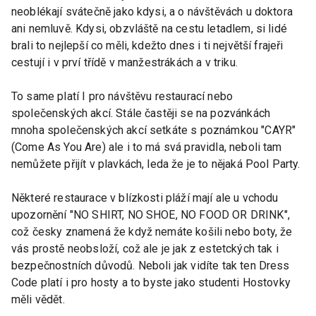
neoblékají svátečně jako kdysi, a o návštěvách u doktora
ani nemluvě. Kdysi, obzvláště na cestu letadlem, si lidé
brali to nejlepší co měli, kdežto dnes i ti největší frajeři
cestují i v prví třídě v manžestrákách a v triku.
To same platí I pro návštěvu restaurací nebo
společenských akcí. Stále častěji se na pozvánkách
mnoha společenských akcí setkáte s poznámkou "CAYR"
(Come As You Are) ale i to má svá pravidla, neboli tam
nemůžete přijít v plavkách, leda že je to nějaká Pool Party.
Některé restaurace v blízkosti pláží mají ale u vchodu
upozornění "NO SHIRT, NO SHOE, NO FOOD OR DRINK",
což česky znamená že když nemáte košili nebo boty, že
vás prostě neobsloží, což ale je jak z estetckých tak i
bezpečnostních důvodů. Neboli jak vidíte tak ten Dress
Code platí i pro hosty a to byste jako studenti Hostovky
měli vědět.