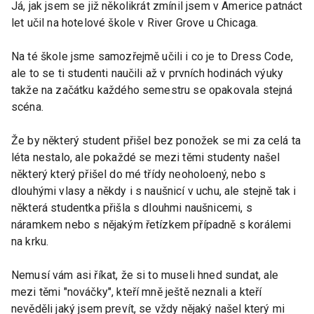
Já, jak jsem se již několikrát zmínil jsem v Americe patnáct
let učil na hotelové škole v River Grove u Chicaga.
Na té škole jsme samozřejmě učili i co je to Dress Code,
ale to se ti studenti naučili až v prvních hodinách výuky
takže na začátku každého semestru se opakovala stejná
scéna.
Že by některý student přišel bez ponožek se mi za celá ta
léta nestalo, ale pokaždé se mezi těmi studenty našel
některý který přišel do mé třídy neoholoený, nebo s
dlouhými vlasy a někdy i s naušnicí v uchu, ale stejně tak i
některá studentka přišla s dlouhmi naušnicemi, s
náramkem nebo s nějakým řetízkem případně s korálemi
na krku.
Nemusí vám asi říkat, že si to museli hned sundat, ale
mezi těmi "nováčky", kteří mně ještě neznali a kteří
nevěděli jaký jsem prevít, se vždy nějaký našel který mi