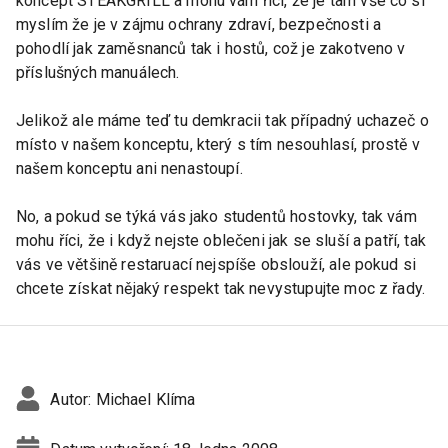
koncept STEAKGRILL a mohu vám říci, že je tam vše co si
myslím že je v zájmu ochrany zdraví, bezpečnosti a
pohodlí jak zaměsnanců tak i hostů, což je zakotveno v
příslušných manuálech.
Jelikož ale máme teď tu demkracii tak případný uchazeč o
místo v našem konceptu, který s tím nesouhlasí, prostě v
našem konceptu ani nenastoupí.
No, a pokud se týká vás jako studentů hostovky, tak vám
mohu říci, že i když nejste oblečeni jak se sluší a patří, tak
vás ve většině restaruací nejspíše obslouží, ale pokud si
chcete získat nějaký respekt tak nevystupujte moc z řady.
Autor:
Michael Klíma