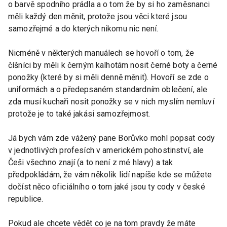
o barvě spodního prádla a o tom že by si ho zaměsnanci
měli každý den měnit, protože jsou věci které jsou
samozřejmé a do kterých nikomu nic není.
Nicméně v některých manuálech se hovoří o tom, že
číšníci by měli k černým kalhotám nosit černé boty a černé
ponožky (které by si měli denně měnit). Hovoří se zde o
uniformách a o předepsaném standardním oblečení, ale
zda musí kuchaři nosit ponožky se v nich myslím nemluví
protože je to také jakási samozřejmost.
Já bych vám zde vážený pane Borůvko mohl popsat cody
v jednotlivých profesích v americkém pohostinství, ale
Češi všechno znají (a to není z mé hlavy) a tak
předpokládám, že vám několik lidí napíše kde se můžete
dočíst něco oficiálního o tom jaké jsou ty cody v české
republice.
Pokud ale chcete vědět co je na tom pravdy že máte