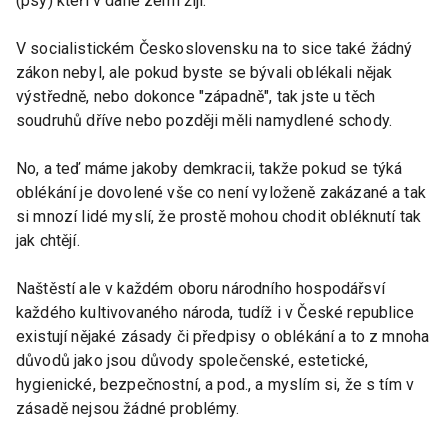
(psy) kteří v dané zemi žijí.
V socialistickém Československu na to sice také žádný
zákon nebyl, ale pokud byste se bývali oblékali nějak
výstředně, nebo dokonce "západně", tak jste u těch
soudruhů dříve nebo později měli namydlené schody.
No, a teď máme jakoby demkracii, takže pokud se týká
oblékání je dovolené vše co není vyloženě zakázané a tak
si mnozí lidé myslí, že prostě mohou chodit obléknutí tak
jak chtějí.
Naštěstí ale v každém oboru národního hospodářsví
každého kultivovaného národa, tudíž i v České republice
existují nějaké zásady či předpisy o oblékání a to z mnoha
důvodů jako jsou důvody společenské, estetické,
hygienické, bezpečnostní, a pod., a myslím si, že s tím v
zásadě nejsou žádné problémy.