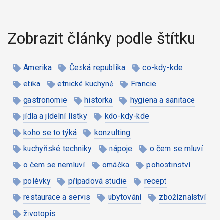
Zobrazit články podle štítku
Amerika
Česká republika
co-kdy-kde
etika
etnické kuchyně
Francie
gastronomie
historka
hygiena a sanitace
jídla a jídelní lístky
kdo-kdy-kde
koho se to týká
konzulting
kuchyňské techniky
nápoje
o čem se mluví
o čem se nemluví
omáčka
pohostinství
polévky
případová studie
recept
restaurace a servis
ubytování
zbožíznalství
životopis