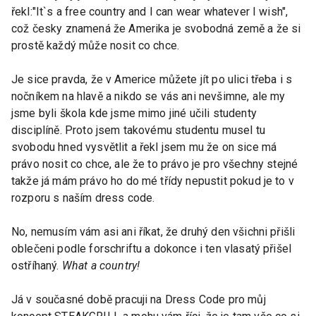
řekl:"It`s a free country and I can wear whatever I wish",
což česky znamená že Amerika je svobodná země a že si
prostě každý může nosit co chce.
Je sice pravda, že v Americe můžete jít po ulici třeba i s
nočníkem na hlavě a nikdo se vás ani nevšimne, ale my
jsme byli škola kde jsme mimo jiné učili studenty
disciplíně. Proto jsem takovému studentu musel tu
svobodu hned vysvětlit a řekl jsem mu že on sice má
právo nosit co chce, ale že to právo je pro všechny stejné
takže já mám právo ho do mé třídy nepustit pokud je to v
rozporu s naším dress code.
No, nemusím vám asi ani říkat, že druhý den všichni přišli
oblečeni podle forschriftu a dokonce i ten vlasatý přišel
ostříhaný.
What a country!
Já v současné době pracuji na Dress Code pro můj