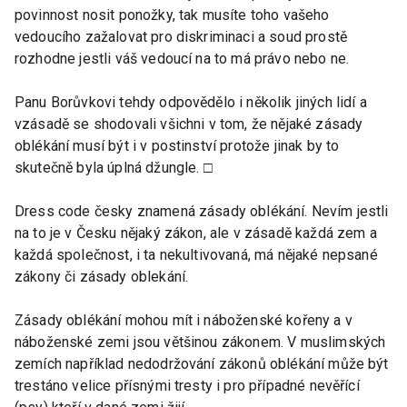
povinnost nosit ponožky, tak musíte toho vašeho
vedoucího zažalovat pro diskriminaci a soud prostě
rozhodne jestli váš vedoucí na to má právo nebo ne.
Panu Borůvkovi tehdy odpovědělo i několik jiných lidí a
vzásadě se shodovali všichni v tom, že nějaké zásady
oblékání musí být i v postinství protože jinak by to
skutečně byla úplná džungle. □
Dress code česky znamená zásady oblékání. Nevím jestli
na to je v Česku nějaký zákon, ale v zásadě každá zem a
každá společnost, i ta nekultivovaná, má nějaké nepsané
zákony či zásady oblekání.
Zásady oblékání mohou mít i náboženské kořeny a v
náboženské zemi jsou většinou zákonem. V muslimských
zemích například nedodržování zákonů oblékání může být
trestáno velice přísnými tresty i pro případné nevěřící