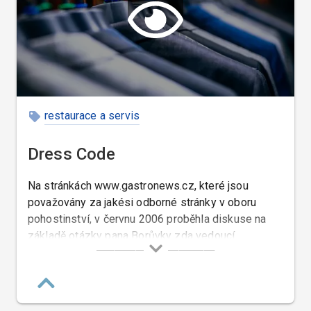
restaurace a servis
Dress Code
Na stránkách www.gastronews.cz, které jsou
považovány za jakési odborné stránky v oboru
pohostinství, v červnu 2006 proběhla diskuse na
základě otázky pana Borůvky zda vedoucí
restauace má právo požadovat od zaměsnance v
kuchyni aby nosil ponožky. □