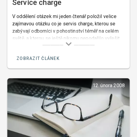
Service charge
V oddělení otázek mi jeden čtenář položil velice
zajímavou otázku co je servis charge, kterou se
zabývají odborníci v pohostinství téměř na celém
světě, a kterou se ještě nikomu nepodařilo vyřešit.
ZOBRAZIT ČLÁNEK
12. února 2008