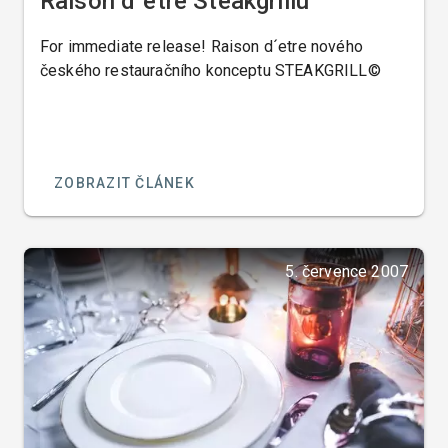
Raison d´etre Steakgrillu
For immediate release! Raison d´etre nového
českého restauračního konceptu STEAKGRILL©
ZOBRAZIT ČLÁNEK
5. července 2007