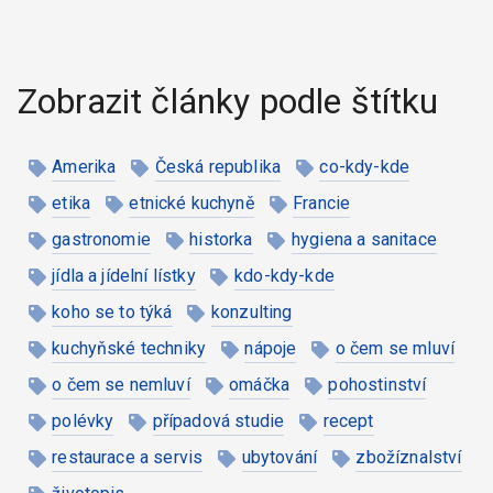
Zobrazit články podle štítku
Amerika
Česká republika
co-kdy-kde
etika
etnické kuchyně
Francie
gastronomie
historka
hygiena a sanitace
jídla a jídelní lístky
kdo-kdy-kde
koho se to týká
konzulting
kuchyňské techniky
nápoje
o čem se mluví
o čem se nemluví
omáčka
pohostinství
polévky
případová studie
recept
restaurace a servis
ubytování
zbožíznalství