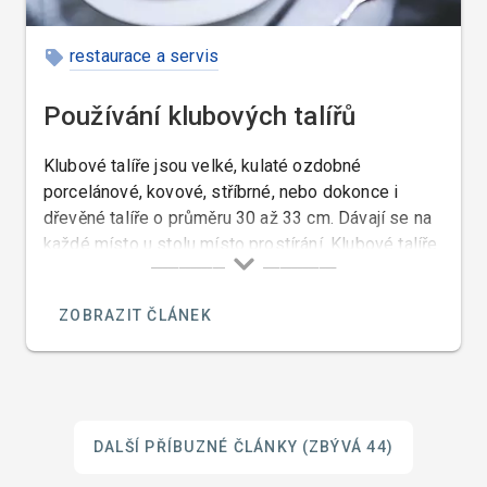
restaurace a servis
Používání klubových talířů
Klubové talíře jsou velké, kulaté ozdobné
porcelánové, kovové, stříbrné, nebo dokonce i
dřevěné talíře o průměru 30 až 33 cm. Dávají se na
každé místo u stolu místo prostírání. Klubové talíře
pocházejí z anglického base plates nebo service
plates a ve světě jsou známy jako Platzteller
ZOBRAZIT ČLÁNEK
(německy) anebo také Assiette de présentation
(francouzsky).
DALŠÍ PŘÍBUZNÉ ČLÁNKY
(ZBÝVÁ 44)