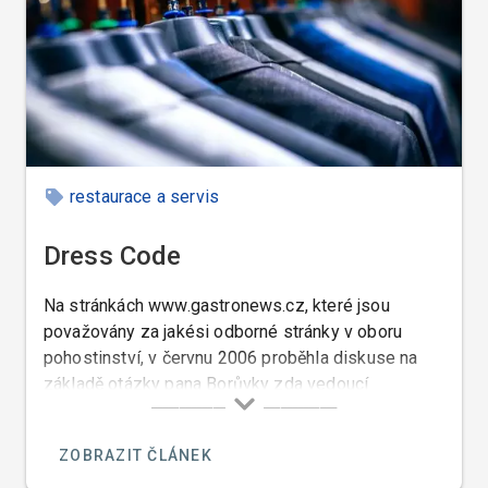
restaurace a servis
Dress Code
Na stránkách www.gastronews.cz, které jsou
považovány za jakési odborné stránky v oboru
pohostinství, v červnu 2006 proběhla diskuse na
základě otázky pana Borůvky zda vedoucí
restauace má právo požadovat od zaměsnance v
kuchyni aby nosil ponožky. □
ZOBRAZIT ČLÁNEK