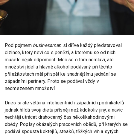
Pod pojmem
businessman
si dříve každý představoval
cizince, který neví co s penězi, a kterému se od nich
muselo nějak odpomoct. Moc se o tom nemluví, ale
množství jídel a hlavně alkohol podávaný při těchto
příležitostech měl přispět ke snadnějšímu jednání se
západními partnery. Proto se podával vždy v
neomezeném množství.
Dnes si ale většina inteligentních západních podnikatelů
jednak hlídá svoji dietu přísněji než kdokoliv jiný, a navíc
nechtějí utrácet drahocenný čas několikahodinovými
obědy. Popisy okázalých pracovních obědů, při kterých se
podává spousta koktejlů, steaků, těžkých vín a sytých