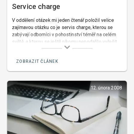
Service charge
V oddělení otázek mi jeden čtenář položil velice
zajímavou otázku co je servis charge, kterou se
zabývají odborníci v pohostinství téměř na celém
světě, a kterou se ještě nikomu nepodařilo vyřešit.
ZOBRAZIT ČLÁNEK
12. února 2008