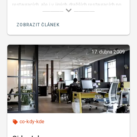
restauracích, ale i v jiných dražších restauracích po
celém světě. Italové používají balzamikový ocet již
po celá staletí. Balzamikový ocet se dělí na
ZOBRAZIT ČLÁNEK
červený a bílý.
17. dubna 2009
co-kdy-kde