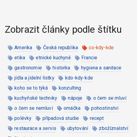
Zobrazit články podle štítku
Amerika
Česká republika
co-kdy-kde
etika
etnické kuchyně
Francie
gastronomie
historka
hygiena a sanitace
jídla a jídelní lístky
kdo-kdy-kde
koho se to týká
konzulting
kuchyňské techniky
nápoje
o čem se mluví
o čem se nemluví
omáčka
pohostinství
polévky
případová studie
recept
restaurace a servis
ubytování
zbožíznalství