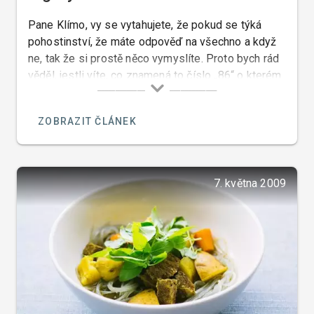
Pane Klímo, vy se vytahujete, že pokud se týká
pohostinství, že máte odpověď na všechno a když
ne, tak že si prostě něco vymyslíte. Proto bych rád
věděl, jestli víte, co znamená to číslo „86“ o kterém
se v jednom svém pořadu „Ano šéfe“ zmínil pan
Pohlreich a řekl, že je to anglický výraz, který
ZOBRAZIT ČLÁNEK
znamená, že když je něco, nebo někdo „na odstřel“
že se řekne „eighty six“.
7. května 2009