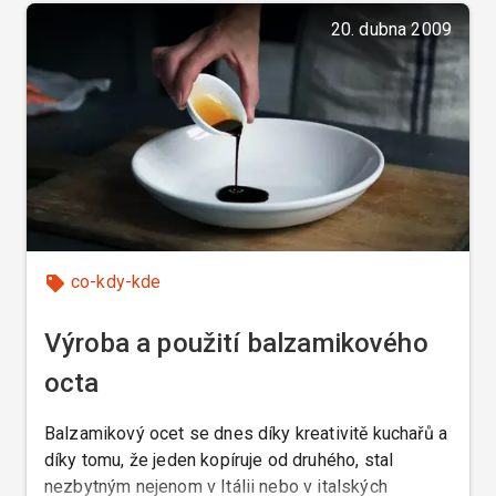
20. dubna 2009
co-kdy-kde
Výroba a použití balzamikového
octa
Balzamikový ocet se dnes díky kreativitě kuchařů a
díky tomu, že jeden kopíruje od druhého, stal
nezbytným nejenom v Itálii nebo v italských