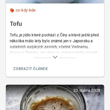
co-kdy-kde
Tofu
Tofu, je jídlo které pochází z Číny a které ještě před
několika málo lety bylo známé jen v Japonsku a
ostatních asijských zemích, včetně Vietnamu,
Koreje a Thajska, ale dnes si získává oblibu téměř
po celém světě a dokonce i v České republice.
ZOBRAZIT ČLÁNEK
20. dubna 2009