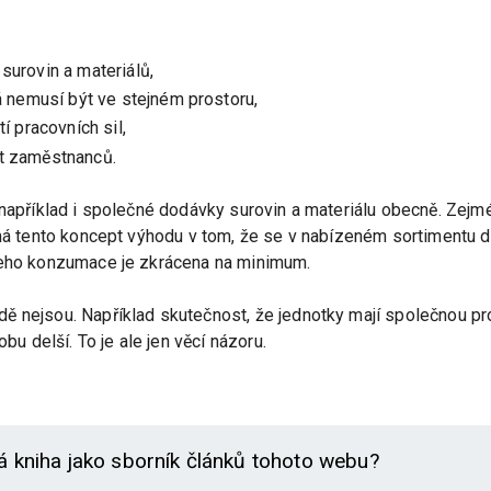
surovin a materiálů,
rá nemusí být ve stejném prostoru,
í pracovních sil,
t zaměstnanců.
 například i společné dodávky surovin a materiálu obecně. Zejmé
 má tento koncept výhodu v tom, že se v nabízeném sortimentu do
jeho konzumace je zkrácena na minimum.
ě nejsou. Například skutečnost, že jednotky mají společnou p
obu delší. To je ale jen věcí názoru.
á kniha jako sborník článků tohoto webu?