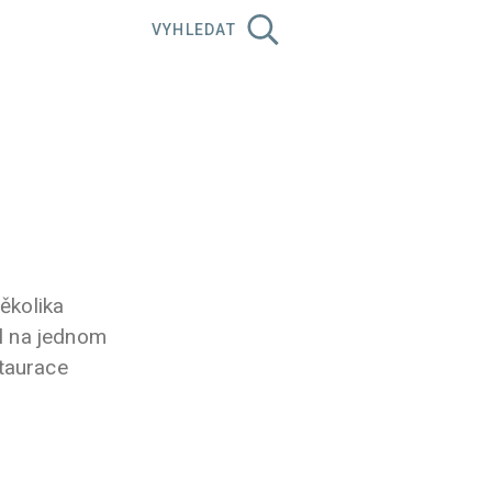
VYHLEDAT
několika
el na jednom
taurace