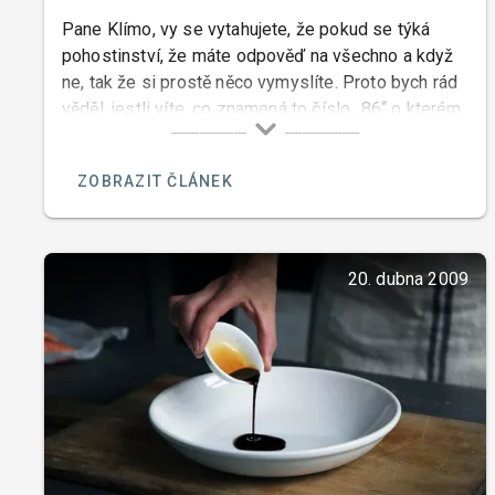
Pane Klímo, vy se vytahujete, že pokud se týká
pohostinství, že máte odpověď na všechno a když
ne, tak že si prostě něco vymyslíte. Proto bych rád
věděl, jestli víte, co znamená to číslo „86“ o kterém
se v jednom svém pořadu „Ano šéfe“ zmínil pan
Pohlreich a řekl, že je to anglický výraz, který
ZOBRAZIT ČLÁNEK
znamená, že když je něco, nebo někdo „na odstřel“
že se řekne „eighty six“.
20. dubna 2009