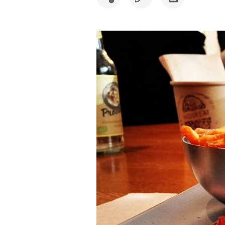
SDÍLET
UPRAVIT
VYTISKNOUT
ČLÁNEK
ČLÁNEK
ČLÁNEK