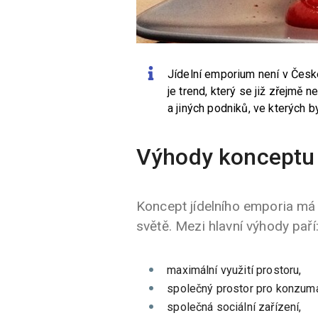
Jídelní emporium není v České
je trend, který se již zřejmě 
a jiných podniků, ve kterých b
Výhody konceptu
Koncept jídelního emporia má
světě. Mezi hlavní výhody paří
maximální využití prostoru,
společný prostor pro konzumaci
společná sociální zařízení,