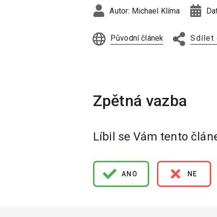
Autor:
Michael Klíma
Da
Původní článek
Sdílet
Líbil se Vám tento člán
ANO
NE