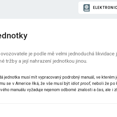
ELEKTRONI
ednotky
ovozovatele je podle mě velmi jednoduchá likvidace 
 tržby a její nahrazení jednotkou jinou.
ždá jednotka musí mít vypracovaný podrobný manuál, ve kterém 
omu se v Americe říká, že vše musí být
idiot proof
, neboli že po
vého manuálu vyžaduje nejenom odborné znalosti a čas, ale i z