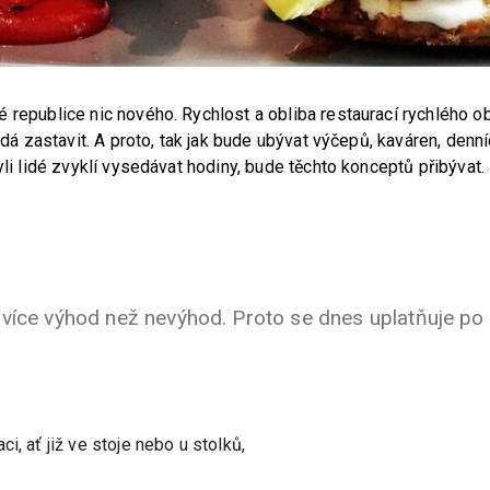
 republice nic nového. Rychlost a obliba restaurací rychlého o
nedá zastavit. A proto, tak jak bude ubývat výčepů, kaváren, denn
yli lidé zvyklí vysedávat hodiny, bude těchto konceptů přibývat.
 více výhod než nevýhod. Proto se dnes uplatňuje po
:
, ať již ve stoje nebo u stolků,