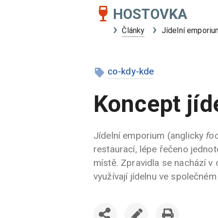
HOSTOVKA
Články
Jídelní emporiu
co-kdy-kde
Koncept jíd
Jídelní emporium (anglicky
fo
restaurací, lépe řečeno jedno
místě. Zpravidla se nachází 
využívají jídelnu ve společném