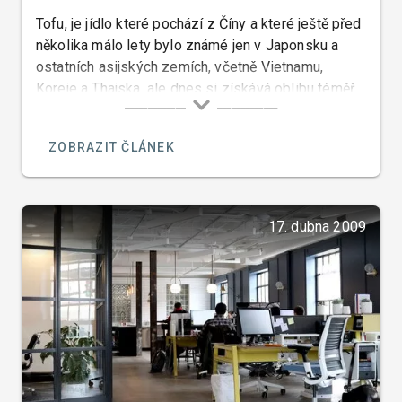
Tofu, je jídlo které pochází z Číny a které ještě před
několika málo lety bylo známé jen v Japonsku a
ostatních asijských zemích, včetně Vietnamu,
Koreje a Thajska, ale dnes si získává oblibu téměř
po celém světě a dokonce i v České republice.
ZOBRAZIT ČLÁNEK
17. dubna 2009