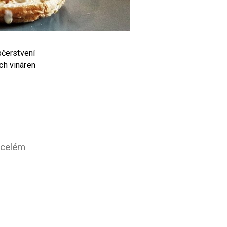
bčerstvení
ích vináren
 celém