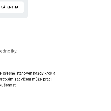
CKÁ KNIHA
jednotky,
je přesně stanoven každý krok a
 krátkém zacvičení může práci
kušenost.