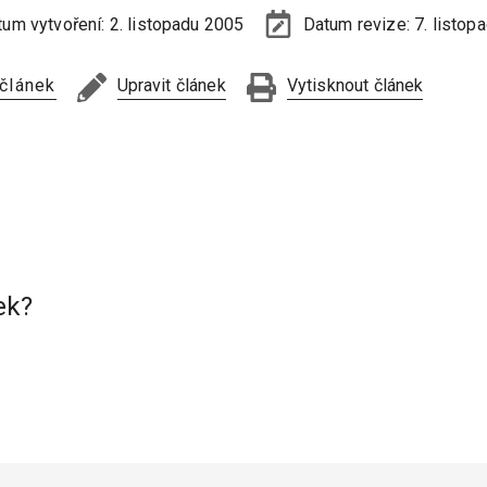
tum vytvoření:
2. listopadu 2005
Datum revize:
7. listop
 článek
Upravit článek
Vytisknout článek
ek?