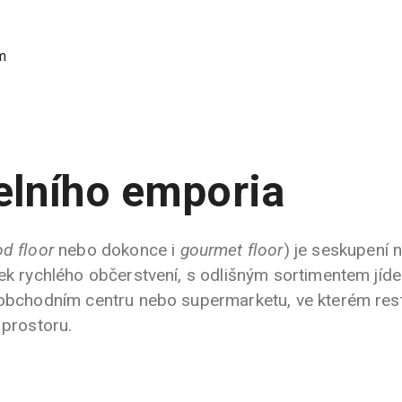
m
elního emporia
od floor
nebo dokonce i
gourmet floor
) je seskupení 
tek rychlého občerstvení, s odlišným sortimentem jíd
v obchodním centru nebo supermarketu, ve kterém res
 prostoru.