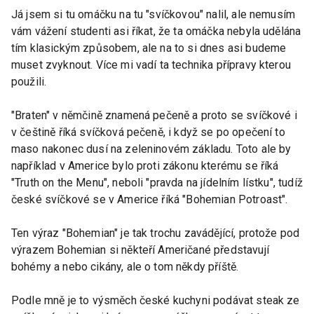
Já jsem si tu omáčku na tu "svíčkovou" nalil, ale nemusím
vám vážení studenti asi říkat, že ta omáčka nebyla udělána
tím klasickým způsobem, ale na to si dnes asi budeme
muset zvyknout. Více mi vadí ta technika přípravy kterou
použili.
"Braten" v němčině znamená pečeně a proto se svíčkové i
v češtině říká svíčková pečeně, i když se po opečení to
maso nakonec dusí na zeleninovém základu. Toto ale by
například v Americe bylo proti zákonu kterému se říká
"Truth on the Menu", neboli "pravda na jídelním lístku", tudíž
české svíčkové se v Americe říká "Bohemian Potroast".
Ten výraz "Bohemian" je tak trochu zavádějící, protože pod
výrazem Bohemian si někteří Američané představují
bohémy a nebo cikány, ale o tom někdy příště.
Podle mně je to výsměch české kuchyni podávat steak ze