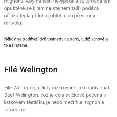
mignonu. Aby na talíři nevypadala ta turneda tak
opuštěně se k nim na stejném talíři podává
nějaká teplá příloha (obloha jen přes moji
mrtvolu).
Někdy se podávají dvě tourneda na porci, tudíž váhově je
to asi stejné.
Filé Welington
Filé Welington, někdy inzerované jako Individual
Beef Welington, což je celá svíčková pečená v
lístkovém těstíčku, je něco mezi file mignon a
turnédem.