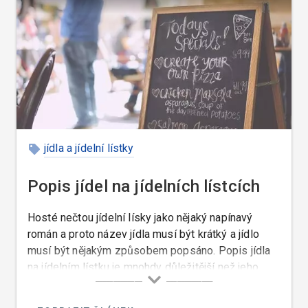
jídla a jídelní lístky
Popis jídel na jídelních lístcích
Hosté nečtou jídelní lísky jako nějaký napínavý
román a proto název jídla musí být krátký a jídlo
musí být nějakým způsobem popsáno. Popis jídla
na jídelním lístku je mnohdy důležitější než jeho
název. Popis jídel úzce souvisí s jejich názvy nebo
s jejich tvorbou. Nemusí to být vždy kuchař, který