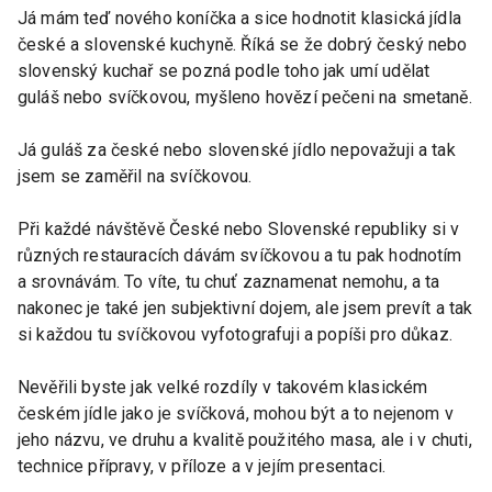
Já mám teď nového koníčka a sice hodnotit klasická jídla
české a slovenské kuchyně. Říká se že dobrý český nebo
slovenský kuchař se pozná podle toho jak umí udělat
guláš nebo svíčkovou, myšleno hovězí pečeni na smetaně.
Já guláš za české nebo slovenské jídlo nepovažuji a tak
jsem se zaměřil na svíčkovou.
Při každé návštěvě České nebo Slovenské republiky si v
různých restauracích dávám svíčkovou a tu pak hodnotím
a srovnávám. To víte, tu chuť zaznamenat nemohu, a ta
nakonec je také jen subjektivní dojem, ale jsem prevít a tak
si každou tu svíčkovou vyfotografuji a popíši pro důkaz.
Nevěřili byste jak velké rozdíly v takovém klasickém
českém jídle jako je svíčková, mohou být a to nejenom v
jeho názvu, ve druhu a kvalitě použitého masa, ale i v chuti,
technice přípravy, v příloze a v jejím presentaci.