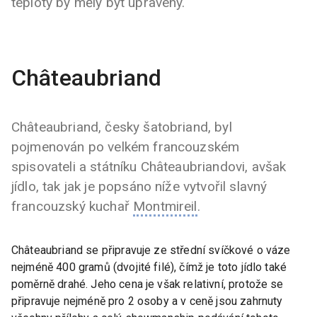
teploty by měly být upraveny.
Châteaubriand
Châteaubriand, česky šatobriand, byl
pojmenován po velkém francouzském
spisovateli a státníku Châteaubriandovi, avšak
jídlo, tak jak je popsáno níže vytvořil slavný
francouzský kuchař
Montmireil
.
Châteaubriand se připravuje ze střední svíčkové o váze
nejméně 400 gramů (dvojité filé), čímž je toto jídlo také
poměrně drahé. Jeho cena je však relativní, protože se
připravuje nejméně pro 2 osoby a v ceně jsou zahrnuty