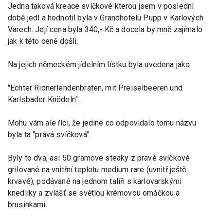
Jedna taková kreace svíčkové kterou jsem v poslední
době jedl a hodnotil byla v Grandhotelu Pupp v Karlových
Varech. Její cena byla 340,- Kč a docela by mně zajímalo
jak k této ceně došli.
Na jejich německém jídelním lístku byla uvedena jako:
"Echter Ridnerlendenbraten, mit Preiselbeeren und
Karlsbader Knödeln".
Mohu vám ale říci, že jediné co odpovídalo tomu názvu
byla ta "prává svíčková".
Byly to dva, asi 50 gramové steaky z pravé svíčkové
grilované na vnitřní teplotu medium rare (uvnitř ještě
krvavé), podávané na jednom talíři s karlovarskými
knedlíky a zvlášť se světlou krémovou omáčkou a
brusinkami.