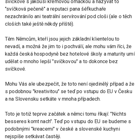
svíčkové s jakousi krémovou omáčkou a nazývat to
"svíčková pečeně" a reputaci pana šéfkuchaře
nezachránilo ani teatrální servírování pod cloši (ale o těch
cloších také ještě někdy příště).
Těm Němcům, kteří jsou jejich základní klientelou to
nevadí, a možná že jim to i pochválí, ale mohu vám říci, že
každá česká hospodyně bez hotelové školy a maturity umí
udělat o mnoho lepší "svíčkovou" a to dokonce bez
svíčkové.
Mohu Vás ale ubezpečit, že toto není ojedinělý případ a že
s podobnou "kreativitou" se teď po vstupu do EU v Česku
a na Slovensku setkáte v mnoha případech.
Toto je totiž teprve začátek a němci tomu říkají: "Nichts
besseres komt nach". Teď po vstupu do EU se budeme s
podobnými "kreacemi" v české a slovenské kuchyni
nejspíše setkávat častěji.