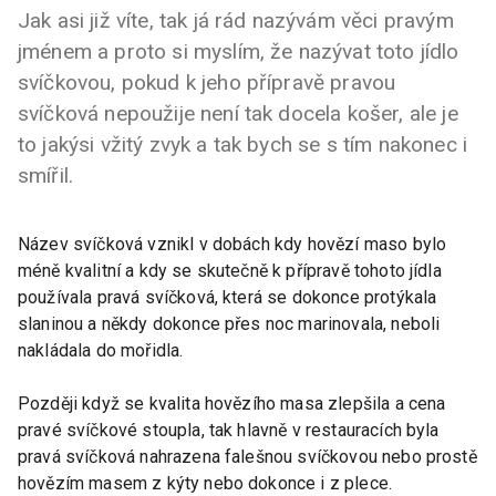
Jak asi již víte, tak já rád nazývám věci pravým
jménem a proto si myslím, že nazývat toto jídlo
svíčkovou, pokud k jeho přípravě pravou
svíčková nepoužije není tak docela košer, ale je
to jakýsi vžitý zvyk a tak bych se s tím nakonec i
smířil.
Název svíčková vznikl v dobách kdy hovězí maso bylo
méně kvalitní a kdy se skutečně k přípravě tohoto jídla
používala pravá svíčková, která se dokonce protýkala
slaninou a někdy dokonce přes noc marinovala, neboli
nakládala do mořidla.
Později když se kvalita hovězího masa zlepšila a cena
pravé svíčkové stoupla, tak hlavně v restauracích byla
pravá svíčková nahrazena falešnou svíčkovou nebo prostě
hovězím masem z kýty nebo dokonce i z plece.