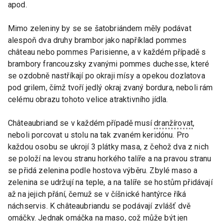
apod.
Mimo zeleniny by se se šatobriándem měly podávat
alespoň dva druhy brambor jako například pommes
château nebo pommes Parisienne, a v každém případě s
brambory francouzsky zvanými pommes duchesse, které
se ozdobně nastříkají po okraji mísy a opekou dozlatova
pod grilem, čímž tvoří jedlý okraj zvaný bordura, neboli rám
celému obrazu tohoto velice atraktivního jídla.
Châteaubriand se v každém případě musí
dranžírovat
,
neboli porcovat u stolu na tak zvaném keridónu. Pro
každou osobu se ukrojí 3 plátky masa, z čehož dva z nich
se položí na levou stranu horkého talíře a na pravou stranu
se přidá zelenina podle hostova výběru. Zbylé maso a
zelenina se udržují na teple, a na talíře se hostům přidávají
až na jejich přání, čemuž se v číšnické hantýrce říká
náchservis. K châteaubriandu se podávají zvlášť dvě
omáčky. Jednak omáčka na maso, což může být jen