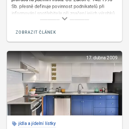
Sb. přesně definuje povinnost podnikatelů při
informování spotřebitele při značení jejich výrobků.
V § 9 je zároveň stanovena povinnost řádně
spotřebitele informovat o vlastnostech výrobků,
ZOBRAZIT ČLÁNEK
tedy jejich složení.
17. dubna 2009
jídla a jídelní lístky