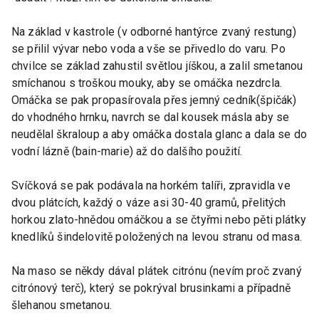
Na základ v kastrole (v odborné hantýrce zvaný restung)
se přilil vývar nebo voda a vše se přivedlo do varu. Po
chvilce se základ zahustil světlou jíškou, a zalil smetanou
smíchanou s troškou mouky, aby se omáčka nezdrcla.
Omáčka se pak propasírovala přes jemný cedník(špičák)
do vhodného hrnku, navrch se dal kousek másla aby se
neudělal škraloup a aby omáčka dostala glanc a dala se do
vodní lázně (bain-marie) až do dalšího použití.
Svíčková se pak podávala na horkém talíři, zpravidla ve
dvou plátcích, každý o váze asi 30-40 gramů, přelitých
horkou zlato-hnědou omáčkou a se čtyřmi nebo pěti plátky
knedlíků šindelovitě položených na levou stranu od masa.
Na maso se někdy dával plátek citrónu (nevím proč zvaný
citrónový terč), který se pokrýval brusinkami a případně
šlehanou smetanou.