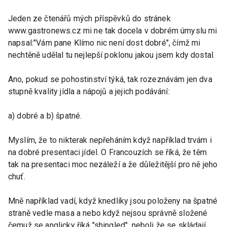
Jeden ze čtenářů mých příspěvků do stránek
www.gastronews.cz mi ne tak docela v dobrém úmyslu mi
napsal:"Vám pane Klímo nic není dost dobré", čímž mi
nechtěně udělal tu nejlepší poklonu jakou jsem kdy dostal.
Ano, pokud se pohostinství týká, tak rozeznávám jen dva
stupně kvality jídla a nápojů a jejich podávání:
a) dobré a b) špatné.
Myslím, že to nikterak nepřeháním když například trvám i
na dobré presentaci jídel. O Francouzích se říká, že těm
tak na presentaci moc nezáleží a že důležitější pro ně jeho
chuť.
Mně například vadí, když knedlíky jsou položeny na špatné
straně vedle masa a nebo když nejsou správně složené
čemuž se anglicky říká "shingled", neboli že se skládají