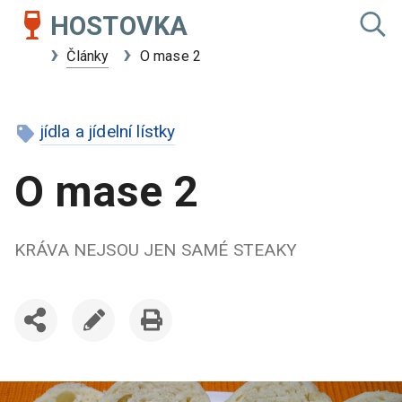
HOSTOVKA
Články
O mase 2
jídla a jídelní lístky
O mase 2
KRÁVA NEJSOU JEN SAMÉ STEAKY
SDÍLET
UPRAVIT
VYTISKNOUT
ČLÁNEK
ČLÁNEK
ČLÁNEK