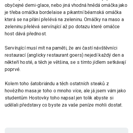
obyčejné demi-glace, nebo jiná vhodná hnědá omáčka jako
je třeba omáčka bordelaise a pikantní béarnská omáčka
která se na přání přelévá na zeleninu. Omáčky na maso a
zeleninu přelévá servírující až po dotazu které omáčce
host dává přednost.
Servírující musí mít na paměti, že ani častí návštěvníci
restaurací (anglicky restaurant goers) nejedí každý den a
někteří hosté, a těch je většina, se s tímto jídlem setkávají
poprvé.
Kolem toho šatobriándu a těch ostatních steaků z
hovězího masa je toho o mnoho více, ale já jsem vám jako
studentům Hostovky toho napsal jen tolik abyste si
udělali představy co byste za vaše peníze mohli dostat.