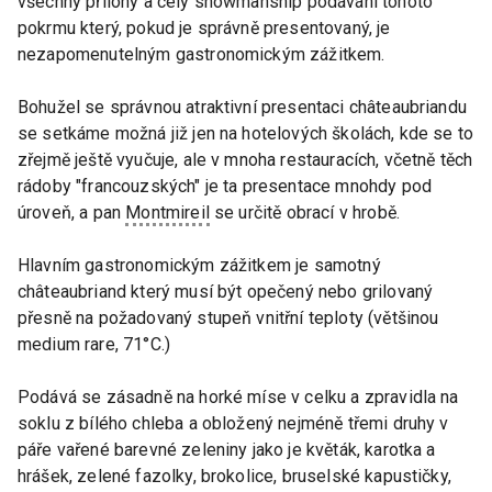
všechny přílohy a celý showmanship podávání tohoto
pokrmu který, pokud je správně presentovaný, je
nezapomenutelným gastronomickým zážitkem.
Bohužel se správnou atraktivní presentaci châteaubriandu
se setkáme možná již jen na hotelových školách, kde se to
zřejmě ještě vyučuje, ale v mnoha restauracích, včetně těch
rádoby "francouzských" je ta presentace mnohdy pod
úroveň, a pan
Montmireil
se určitě obrací v hrobě.
Hlavním gastronomickým zážitkem je samotný
châteaubriand který musí být opečený nebo grilovaný
přesně na požadovaný stupeň vnitřní teploty (většinou
medium rare, 71°C.)
Podává se zásadně na horké míse v celku a zpravidla na
soklu z bílého chleba a obložený nejméně třemi druhy v
páře vařené barevné zeleniny jako je květák, karotka a
hrášek, zelené fazolky, brokolice, bruselské kapustičky,