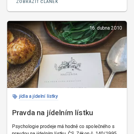
ZOBRAZIT ČLÁNEK
takové jídlo popisuje, ale musí to být někdo kdo k
tomu má vlohy. Pokud nikoho mezi našimi
zaměstnanci s podobnými vlohami nemáme, tak
tento úkol raději zadáme nějakému odbornému
16. dubna 2010
konzultantovi.
jídla a jídelní lístky
Pravda na jídelním lístku
Psychologie prodeje má hodně co společného s
pravdou na jídelním lístku. ČS. Zákon č. 140/1995