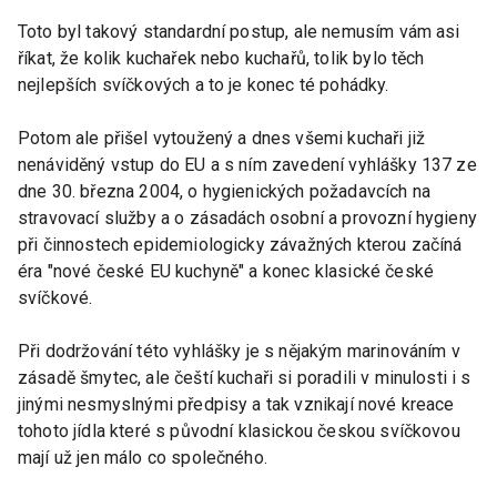
Toto byl takový standardní postup, ale nemusím vám asi
říkat, že kolik kuchařek nebo kuchařů, tolik bylo těch
nejlepších svíčkových a to je konec té pohádky.
Potom ale přišel vytoužený a dnes všemi kuchaři již
nenáviděný vstup do EU a s ním zavedení vyhlášky 137 ze
dne 30. března 2004, o hygienických požadavcích na
stravovací služby a o zásadách osobní a provozní hygieny
při činnostech epidemiologicky závažných kterou začíná
éra "nové české EU kuchyně" a konec klasické české
svíčkové.
Při dodržování této vyhlášky je s nějakým marinováním v
zásadě šmytec, ale čeští kuchaři si poradili v minulosti i s
jinými nesmyslnými předpisy a tak vznikají nové kreace
tohoto jídla které s původní klasickou českou svíčkovou
mají už jen málo co společného.