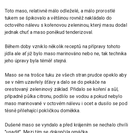
Toto maso, relativně málo odleželé, a málo prorostlé
tukem se špikovalo a většinou rovněž nakládalo do
octového nálevu s kořenovou zeleninou, který masu dodal
jednak chuť a maso poněkud tenderizoval.
Během doby vzniklo několik receptů na přípravy tohoto
jídla ale ať již bylo maso marinováno nebo ne, tak technika
jeho úpravy byla téměř stejná.
Maso se na trošce tuku ze všech stran prudce opeklo aby
se v něm uzavřely šťávy a dalo se do pekáče na
orestovaný zeleninový základ. Přidalo se koření a sůl,
případně půlka citronu, podlilo se vodou a pokud nebylo
maso marinované v octovém nálevu i ocet a dusilo se pod
těsně přilehající pokličkou doměkka.
Dušené maso se vyndalo a před krájením se nechalo chvíli
"usadit". Mezi tím se dokončila omáčka.