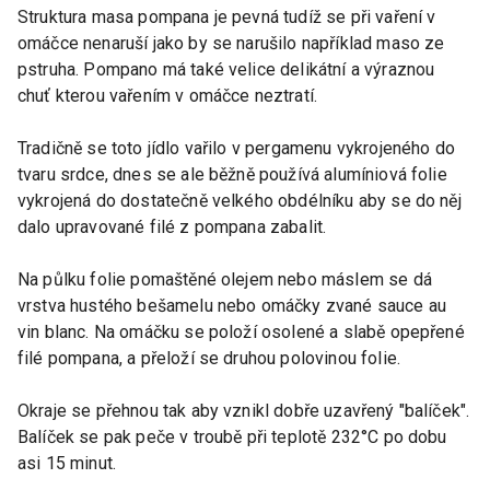
Struktura masa pompana je pevná tudíž se při vaření v
omáčce nenaruší jako by se narušilo například maso ze
pstruha. Pompano má také velice delikátní a výraznou
chuť kterou vařením v omáčce neztratí.
Tradičně se toto jídlo vařilo v pergamenu vykrojeného do
tvaru srdce, dnes se ale běžně používá alumíniová folie
vykrojená do dostatečně velkého obdélníku aby se do něj
dalo upravované filé z pompana zabalit.
Na půlku folie pomaštěné olejem nebo máslem se dá
vrstva hustého bešamelu nebo omáčky zvané sauce au
vin blanc. Na omáčku se položí osolené a slabě opepřené
filé pompana, a přeloží se druhou polovinou folie.
Okraje se přehnou tak aby vznikl dobře uzavřený "balíček".
Balíček se pak peče v troubě při teplotě 232°C po dobu
asi 15 minut.