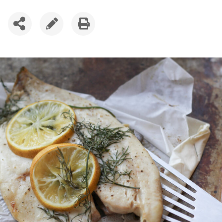
SDÍLET
UPRAVIT
VYTISKNOUT
ČLÁNEK
ČLÁNEK
ČLÁNEK