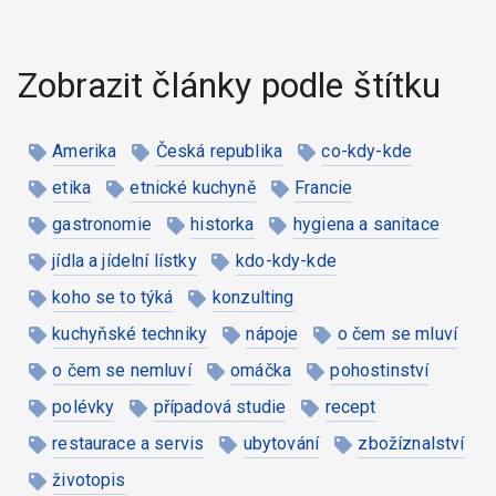
Zobrazit články podle štítku
Amerika
Česká republika
co-kdy-kde
etika
etnické kuchyně
Francie
gastronomie
historka
hygiena a sanitace
jídla a jídelní lístky
kdo-kdy-kde
koho se to týká
konzulting
kuchyňské techniky
nápoje
o čem se mluví
o čem se nemluví
omáčka
pohostinství
polévky
případová studie
recept
restaurace a servis
ubytování
zbožíznalství
životopis