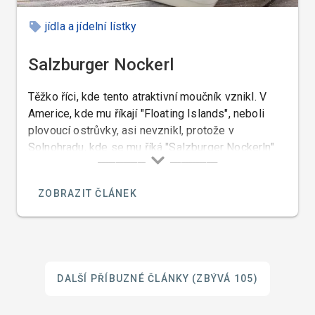
jídla a jídelní lístky
Salzburger Nockerl
Těžko říci, kde tento atraktivní moučník vznikl. V
Americe, kde mu říkají "Floating Islands", neboli
plovoucí ostrůvky, asi nevznikl, protože v
Solnohradu, kde se mu říká "Salzburger Nockerln"
znali tyto noky údajně už před objevením Ameriky, a
tak nakonec zbývá se rozhodnout, jestli jeho původ
ZOBRAZIT ČLÁNEK
připíšeme Italům a nebo Rakušanům.
DALŠÍ PŘÍBUZNÉ ČLÁNKY
(ZBÝVÁ 105)