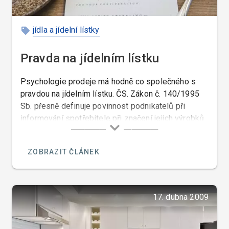
jídla a jídelní lístky
Pravda na jídelním lístku
Psychologie prodeje má hodně co společného s
pravdou na jídelním lístku. ČS. Zákon č. 140/1995
Sb. přesně definuje povinnost podnikatelů při
informování spotřebitele při značení jejich výrobků.
V § 9 je zároveň stanovena povinnost řádně
spotřebitele informovat o vlastnostech výrobků,
ZOBRAZIT ČLÁNEK
tedy jejich složení.
17. dubna 2009