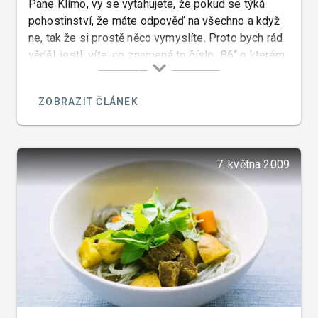
Pane Klímo, vy se vytahujete, že pokud se týká
pohostinství, že máte odpověď na všechno a když
ne, tak že si prostě něco vymyslíte. Proto bych rád
věděl, jestli víte, co znamená to číslo „86“ o kterém
se v jednom svém pořadu „Ano šéfe“ zmínil pan
Pohlreich a řekl, že je to anglický výraz, který
ZOBRAZIT ČLÁNEK
znamená, že když je něco, nebo někdo „na odstřel“
že se řekne „eighty six“.
7. května 2009