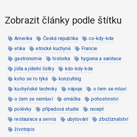
Zobrazit články podle štítku
Amerika
Česká republika
co-kdy-kde
etika
etnické kuchyně
Francie
gastronomie
historka
hygiena a sanitace
jídla a jídelní lístky
kdo-kdy-kde
koho se to týká
konzulting
kuchyňské techniky
nápoje
o čem se mluví
o čem se nemluví
omáčka
pohostinství
polévky
případová studie
recept
restaurace a servis
ubytování
zbožíznalství
životopis