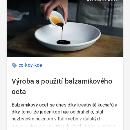
co-kdy-kde
Výroba a použití balzamikového
octa
Balzamikový ocet se dnes díky kreativitě kuchařů a
díky tomu, že jeden kopíruje od druhého, stal
nezbytným nejenom v Itálii nebo v italských
restauracích, ale i v jiných dražších restauracích po