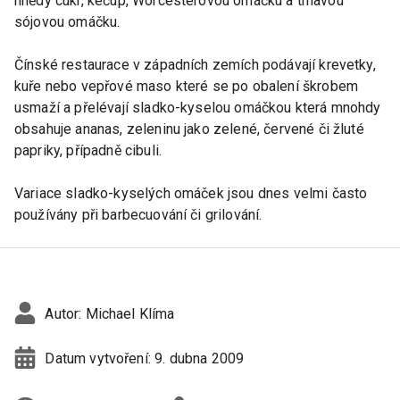
hnědý cukr, kečup, Worcesterovou omáčku a tmavou
sójovou omáčku.
Čínské restaurace v západních zemích podávají krevetky,
kuře nebo vepřové maso které se po obalení škrobem
usmaží a přelévají sladko-kyselou omáčkou která mnohdy
obsahuje ananas, zeleninu jako zelené, červené či žluté
papriky, případně cibuli.
Variace sladko-kyselých omáček jsou dnes velmi často
používány při barbecuování či grilování.
Autor:
Michael Klíma
Datum vytvoření:
9. dubna 2009