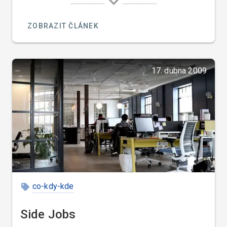
celém světě. Italové používají balzamikový ocet již
po celá staletí. Balzamikový ocet se dělí na
ZOBRAZIT ČLÁNEK
červený a bílý.
17. dubna 2009
co-kdy-kde
Side Jobs