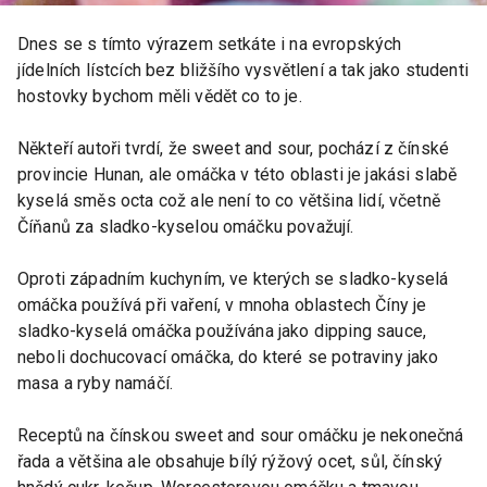
Dnes se s tímto výrazem setkáte i na evropských
jídelních lístcích bez bližšího vysvětlení a tak jako studenti
hostovky bychom měli vědět co to je.
Někteří autoři tvrdí, že sweet and sour, pochází z čínské
provincie Hunan, ale omáčka v této oblasti je jakási slabě
kyselá směs octa což ale není to co většina lidí, včetně
Číňanů za sladko-kyselou omáčku považují.
Oproti západním kuchyním, ve kterých se sladko-kyselá
omáčka používá při vaření, v mnoha oblastech Číny je
sladko-kyselá omáčka používána jako dipping sauce,
neboli dochucovací omáčka, do které se potraviny jako
masa a ryby namáčí.
Receptů na čínskou sweet and sour omáčku je nekonečná
řada a většina ale obsahuje bílý rýžový ocet, sůl, čínský