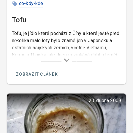
co-kdy-kde
Tofu
Tofu, je jídlo které pochází z Číny a které ještě před
několika málo lety bylo známé jen v Japonsku a
ostatních asijských zemích, včetně Vietnamu,
Koreje a Thajska, ale dnes si získává oblibu téměř
po celém světě a dokonce i v České republice.
ZOBRAZIT ČLÁNEK
20. dubna 2009