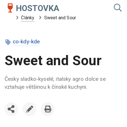
HOSTOVKA
Články
Sweet and Sour
co-kdy-kde
Sweet and Sour
Česky sladko-kyselé, italsky agro dolce se
vztahuje většinou k čínské kuchyni.
SDÍLET
UPRAVIT
VYTISKNOUT
ČLÁNEK
ČLÁNEK
ČLÁNEK