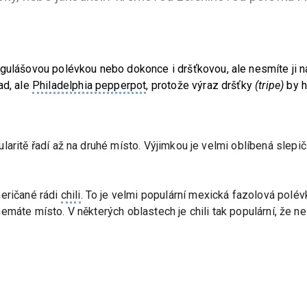
 gulášovou polévkou nebo dokonce i dršťkovou, ale nesmíte ji 
ad, ale
Philadelphia pepperpot
, protože výraz dršťky
(tripe)
by h
laritě řadí až na druhé místo. Výjimkou je velmi oblíbená slepi
meričané rádi
chili
. To je velmi populární mexická fazolová polévka
ho nemáte místo. V některých oblastech je chili tak populární, že