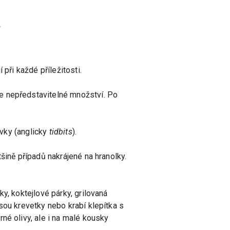
.
 při každé příležitosti.
ce nepředstavitelné množství. Po
vky (anglicky
tidbits
).
šině případů nakrájené na hranolky.
y, koktejlové párky, grilovaná
sou krevetky nebo krabí klepítka s
né olivy, ale i na malé kousky