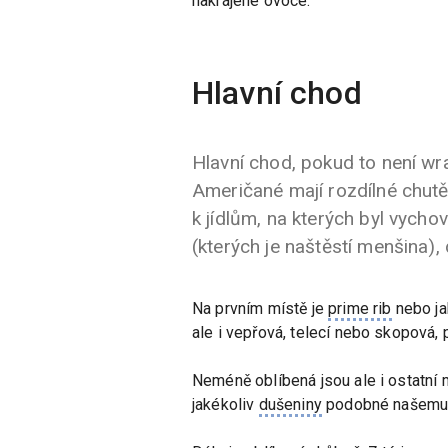
nakrájené ovoce.
Hlavní chod
Hlavní chod, pokud to není wr
Američané mají rozdílné chut
k jídlům, na kterých byl vychov
(kterých je naštěstí menšina),
Na prvním místě je
prime rib
nebo ja
ale i vepřová, telecí nebo skopová, 
Neméně oblíbená jsou ale i ostatní 
jakékoliv
dušeniny
podobné našemu g