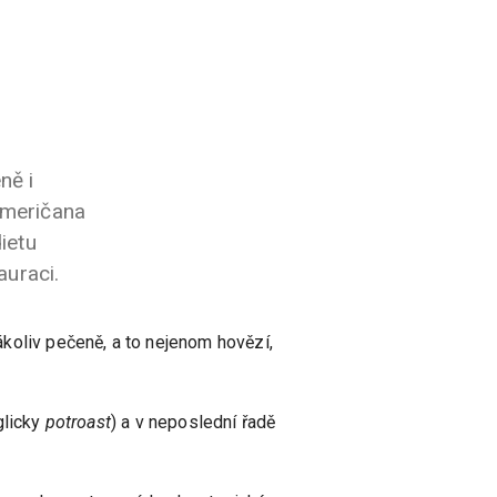
ně i
Američana
dietu
auraci.
koliv pečeně, a to nejenom hovězí,
glicky
potroast
) a v neposlední řadě