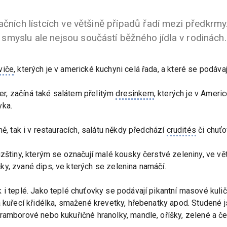
ačních lístcích ve většině případů řadí mezi předkrmy
myslu ale nejsou součástí běžného jídla v rodinách.
viče
, kterých je v americké kuchyni celá řada, a které se podávají
ečer, začíná také salátem přelitým
dresinkem
, kterých je v Ameri
vka.
ně, tak i v restauracích, salátu někdy předchází
crudités
či chuťo
zštiny, kterým se označují malé kousky čerstvé zeleniny, ve vět
y, zvané dips, ve kterých se zelenina namáčí.
i teplé. Jako teplé chuťovky se podávají pikantní masové kuličk
á kuřecí křidélka, smažené krevetky, hřebenatky apod. Studené j
ramborové nebo kukuřičné hranolky, mandle, oříšky, zelené a čer