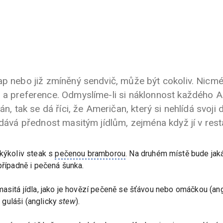
ap nebo již zmíněný sendvič, může být cokoliv. Nicmé
ě a preference. Odmyslíme-li si náklonnost každého 
án, tak se dá říci, že Američan, který si nehlídá svoji 
 dává přednost masitým jídlům, zejména když jí v rest
kýkoliv steak s
pečenou bramborou
. Na druhém místě bude jaká
případně i pečená šunka.
masitá jídla, jako je hovězí pečeně se šťávou nebo omáčkou (an
uláši (anglicky
stew
).