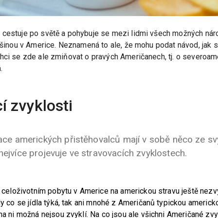
 cestuje po světě a pohybuje se mezi lidmi všech možných náro
ětšinou v Americe. Neznamená to ale, že mohu podat návod, jak 
chci se zde ale zmiňovat o pravých Američanech, tj. o severoam
.
í zvyklosti
erace amerických přistěhovalců mají v sobě něco ze s
nejvíce projevuje ve stravovacích zvyklostech.
o celoživotním pobytu v Americe na americkou stravu ještě nezvy
edy co se jídla týká, tak ani mnohé z Američanů typickou americk
na ni možná nejsou zvyklí. Na co jsou ale všichni Američané zvyk