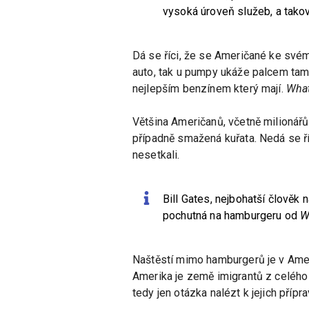
vysoká úroveň služeb, a takové
Dá se říci, že se Američané ke svém
auto, tak u pumpy ukáže palcem tam
nejlepším benzínem který mají.
What
Většina Američanů, včetně milionářů,
případně smažená kuřata. Nedá se říci,
nesetkali.
Bill Gates, nejbohatší člověk 
pochutná na hamburgeru od
W
Naštěstí mimo hamburgerů je v Ameri
Amerika je země imigrantů z celého s
tedy jen otázka nalézt k jejich přípr