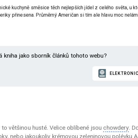
cké kuchyně směsice těch nejlepších jídel z celého světa, u kte
eriky přinesena. Průměrný Američan si tím ale hlavu moc neláme 
á kniha jako sborník článků tohoto webu?
ELEKTRONI
 to většinou husté. Velice oblíbené jsou
chowdery
. D
ky, nebo jakoukoliv krémovou zeleninovou polévku 