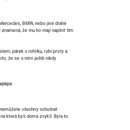
, Mercedes, BMW, nebo jiné drahé
o znamená, že mu ho mají naplnit tím
em, párek v rohlíku, rybí prsty a
roto, že se s nimi ještě nikdy
nejlépe
ot nemůžete všechny ochutnat.
na která byli doma zvyklí. Byla to