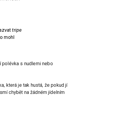
nazvat
tripe
o mohl
čí polévka s nudlemi nebo
, která je tak hustá, že pokud jí
 nesmí chybět na žádném jídelním