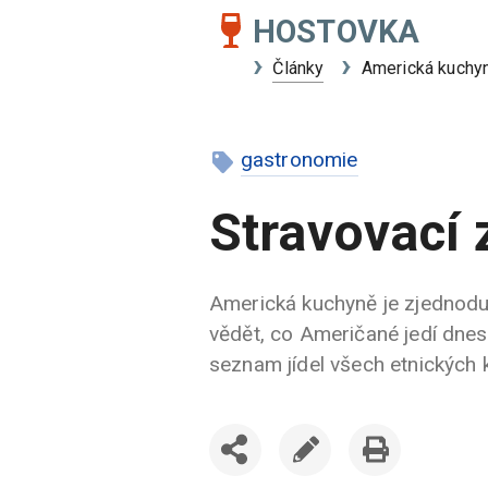
HOSTOVKA
Články
Americká kuchy
gastronomie
Stravovací 
Americká kuchyně je zjednoduš
vědět, co Američané jedí dnes
seznam jídel všech etnických 
SDÍLET
UPRAVIT
VYTISKNOUT