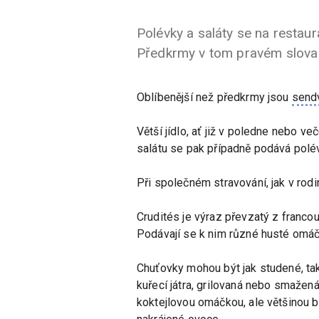
Polévky a saláty se na restaur
Předkrmy v tom pravém slova s
Oblíbenější než předkrmy jsou
send
Větší jídlo, ať již v poledne nebo v
salátu se pak případně podává polé
Při společném stravování, jak v rodi
Crudités je výraz převzatý z francou
Podávají se k nim různé husté omáčk
Chuťovky mohou být jak studené, tak 
kuřecí játra, grilovaná nebo smažen
koktejlovou omáčkou, ale většinou b