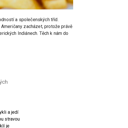
dností a společenských tříd.
s Američany zacházet, protože právě
erických Indiánech. Těch k nám do
vých
kli a jedí
ou stravou
lí je