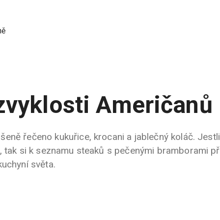
ně
zvyklosti Američanů
eně řečeno kukuřice, krocani a jablečný koláč. Jestli
, tak si k seznamu steaků s pečenými bramborami př
kuchyní světa.