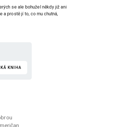
rých se ale bohužel někdy již ani
a prostě jí to, co mu chutná,
CKÁ KNIHA
obrou
Američan