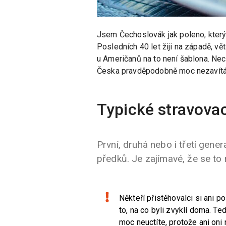
Jsem Čechoslovák jak poleno, který
Posledních 40 let žiji na západě, v
u Američanů na to není šablona. Ne
Česka pravděpodobně moc nezavítá
Typické stravovac
První, druhá nebo i třetí gen
předků. Je zajímavé, že se to 
Někteří přistěhovalci si ani p
to, na co byli zvyklí doma. T
moc neuctíte, protože ani oni 