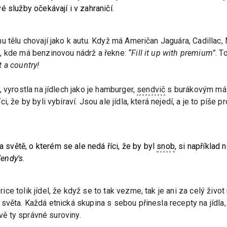
 služby očekávají i v zahraničí.
u tělu chovají jako k autu. Když má Američan Jaguára, Cadillac
, kde má benzinovou nádrž a řekne:
“Fill it up with premium”
. T
 a country!
 vyrostla na jídlech jako je hamburger,
sendvič
s burákovým másl
 že by byli vybíraví. Jsou ale jídla, která nejedí, a je to píše p
na světě, o kterém se ale nedá říci, že by byl
snob
, si například 
endy's
.
ce tolik jídel, že když se to tak vezme, tak je ani za celý živ
věta. Každá etnická skupina s sebou přinesla recepty na jídla, 
avě ty správné suroviny.