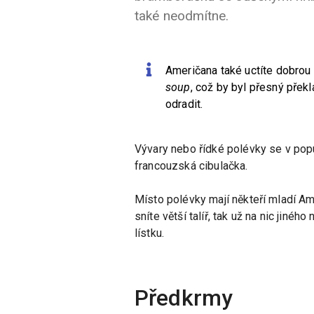
také neodmítne.
Američana také uctíte dobrou
soup
, což by byl přesný překl
odradit.
Vývary nebo řídké polévky se v popu
francouzská cibulačka.
Místo polévky mají někteří mladí A
sníte větší talíř, tak už na nic jiné
lístku.
Předkrmy