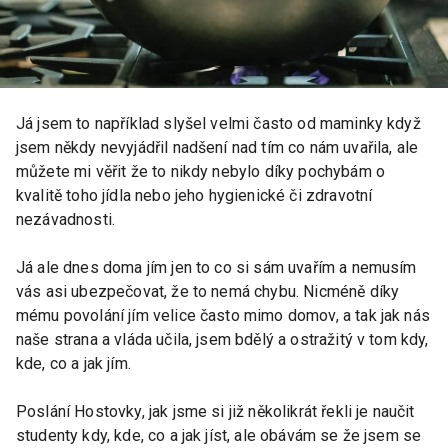
Já jsem to například slyšel velmi často od maminky když
jsem někdy nevyjádřil nadšení nad tím co nám uvařila, ale
můžete mi věřit že to nikdy nebylo díky pochybám o
kvalitě toho jídla nebo jeho hygienické či zdravotní
nezávadnosti.
Já ale dnes doma jím jen to co si sám uvařím a nemusím
vás asi ubezpečovat, že to nemá chybu. Nicméně díky
mému povolání jím velice často mimo domov, a tak jak nás
naše strana a vláda učila, jsem bdělý a ostražitý v tom kdy,
kde, co a jak jím.
Poslání Hostovky, jak jsme si již několikrát řekli je naučit
studenty kdy, kde, co a jak jíst, ale obávám se že jsem se