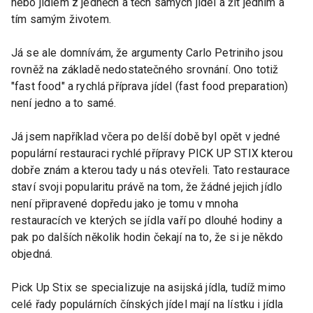
nebo jídlem z jedněch a těch samých jídel a žít jedním a
tím samým životem.
Já se ale domnívám, že argumenty Carlo Petriniho jsou
rovněž na základě nedostatečného srovnání. Ono totiž
"fast food" a rychlá příprava jídel (fast food preparation)
není jedno a to samé.
Já jsem například včera po delší době byl opět v jedné
populární restauraci rychlé přípravy PICK UP STIX kterou
dobře znám a kterou tady u nás otevřeli. Tato restaurace
staví svoji popularitu právě na tom, že žádné jejich jídlo
není připravené dopředu jako je tomu v mnoha
restauracích ve kterých se jídla vaří po dlouhé hodiny a
pak po dalších několik hodin čekají na to, že si je někdo
objedná.
Pick Up Stix se specializuje na asijská jídla, tudíž mimo
celé řady populárních čínských jídel mají na lístku i jídla