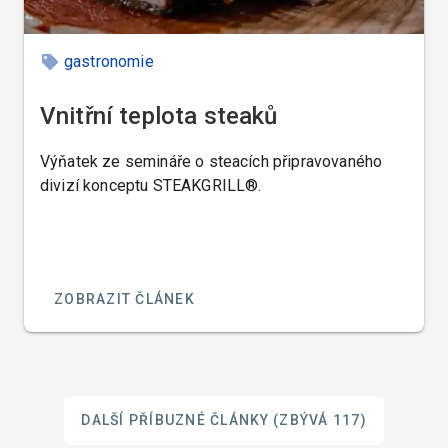
gastronomie
Vnitřní teplota steaků
Výňatek ze semináře o steacích připravovaného
divizí konceptu STEAKGRILL®.
ZOBRAZIT ČLÁNEK
DALŠÍ PŘÍBUZNÉ ČLÁNKY
(ZBÝVÁ 117)