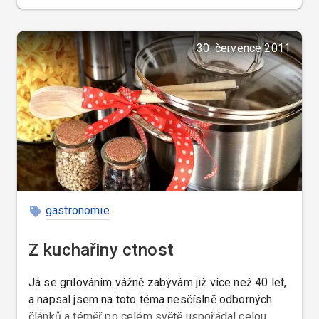
zařízení, z vámi vybraných potravin, eventuálně
podle vašich receptur, a servírované na vašem
božíhodovém porcelánu.
30. července 2011
gastronomie
Z kuchařiny ctnost
Já se grilováním vážně zabývám již více než 40 let,
a napsal jsem na toto téma nesčíslně odborných
článků a téměř po celém světě uspořádal celou