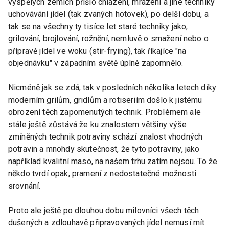
vyspělých zemích přišlo chlazení, mrazení a jiné techniky
uchovávání jídel (tak zvaných hotovek), po delší dobu, a
tak se na všechny ty tisíce let staré techniky jako,
grilování, brojlování, rožnění, nemluvě o smažení nebo o
přípravě jídel ve woku (stir-frying), tak říkajíce "na
objednávku" v západním světě úplně zapomnělo.
Nicméně jak se zdá, tak v posledních několika letech díky
moderním grilům, gridlům a rotiseriím došlo k jistému
obrození těch zapomenutých technik. Problémem ale
stále ještě zůstává že ku znalostem většiny výše
zmíněných technik potraviny schází znalost vhodných
potravin a mnohdy skutečnost, že tyto potraviny, jako
například kvalitní maso, na našem trhu zatím nejsou. To že
někdo tvrdí opak, pramení z nedostatečné možnosti
srovnání.
Proto ale ještě po dlouhou dobu milovníci všech těch
dušených a zdlouhavě připravovaných jídel nemusí mít