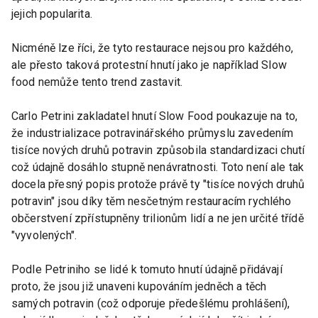
jejich popularita.
Nicméně lze říci, že tyto restaurace nejsou pro každého,
ale přesto taková protestní hnutí jako je například Slow
food nemůže tento trend zastavit.
Carlo Petrini zakladatel hnutí Slow Food poukazuje na to,
že industrializace potravinářského průmyslu zavedením
tisíce nových druhů potravin způsobila standardizaci chutí
což údajně dosáhlo stupně nenávratnosti. Toto není ale tak
docela přesný popis protože právě ty "tisíce nových druhů
potravin" jsou díky těm nesčetným restauracím rychlého
občerstvení zpřístupněny trilionům lidí a ne jen určité třídě
"vyvolených".
Podle Petriniho se lidé k tomuto hnutí údajně přidávají
proto, že jsou již unaveni kupováním jedněch a těch
samých potravin (což odporuje předešlému prohlášení),