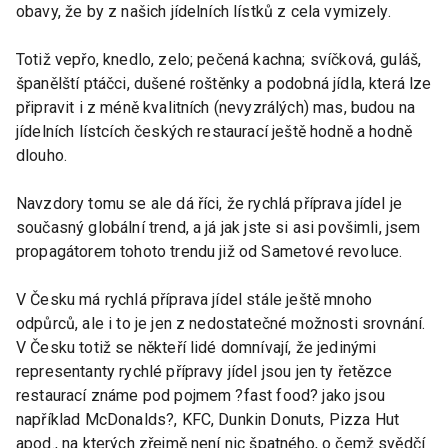
obavy, že by z našich jídelních lístků z cela vymizely.
Totiž vepřo, knedlo, zelo; pečená kachna; svíčková, guláš,
španělští ptáčci, dušené roštěnky a podobná jídla, která lze
připravit i z méně kvalitních (nevyzrálých) mas, budou na
jídelních lístcích českých restaurací ještě hodně a hodně
dlouho.
Navzdory tomu se ale dá říci, že rychlá příprava jídel je
současný globální trend, a já jak jste si asi povšimli, jsem
propagátorem tohoto trendu již od Sametové revoluce.
V Česku má rychlá příprava jídel stále ještě mnoho
odpůrců, ale i to je jen z nedostatečné možnosti srovnání.
V Česku totiž se někteří lidé domnívají, že jedinými
representanty rychlé přípravy jídel jsou jen ty řetězce
restaurací známe pod pojmem ?fast food? jako jsou
například McDonalds?, KFC, Dunkin Donuts, Pizza Hut
apod., na kterých zřejmě není nic špatného, o čemž svědčí