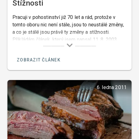
Stížnosti
Pracuji v pohostinství již 70 let a rád, protože v
tomto oboru nic není stále, jsou to neustálé změny,
a co je stálé jsou právě ty změny a stížnosti.
Přikládám článek, který jsem napsal 11. 8. 2003,
který je toho důkazem…
ZOBRAZIT ČLÁNEK
6. ledna 2011