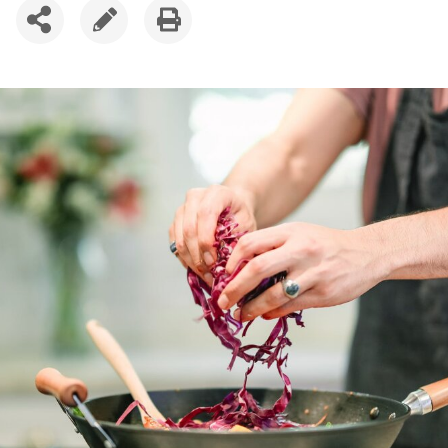
SDÍLET
UPRAVIT
VYTISKNOUT
ČLÁNEK
ČLÁNEK
ČLÁNEK