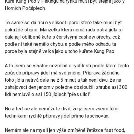
Kuře Kung Pao v Pekingu na rynku musí být stejné jako v
Horních Počáplech.
To samé se dá říci o velikosti porcí které také musí být
pokaždé stejné. Manželka která nemá ráda ostrá jídla si
dala její oblíbené kuře s čerstvými cashew ořechy, což
podle ní také nemělo chybu, a podle mého odhadu ta
porce byla stejně velká jako u toho kuřete Kung Pao.
A to jsem se vlastně nezmínil o rychlosti podle které tento
způsob přípravy jídel má své jméno. Příprava žádného
toho jídla netrvá déle ne ž 5 minut a tak není divu, že na
zahajovací den jenom v poledne obsloužili zhruba asi 300
lidí nemluvě o asi 150 jídlech "přes ulici".
No a teď se ale nemůžete divit, že já jsem všemi těmi
technikami rychlé přípravy jídel přímo fascinován.
Nemám ale na mysli jen výše zmíněné řetězce fast food,