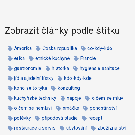
Zobrazit články podle štítku
Amerika
Česká republika
co-kdy-kde
etika
etnické kuchyně
Francie
gastronomie
historka
hygiena a sanitace
jídla a jídelní lístky
kdo-kdy-kde
koho se to týká
konzulting
kuchyňské techniky
nápoje
o čem se mluví
o čem se nemluví
omáčka
pohostinství
polévky
případová studie
recept
restaurace a servis
ubytování
zbožíznalství