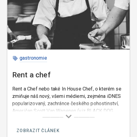
gastronomie
Rent a chef
Rent a Chef nebo také In House Chef, o kterém se
zmiňuje náš nový, všemi médiemi, zejména iDNES
popularizovaný, zachránce českého pohostinství,
Američan Scott Van Wagenen (viz BLACK DOG
CANTINA) je kuchař, kterého si můžete najmout k
přípravě jídel případně i nápojů, ve vaši domácí či
ZOBRAZIT ČLÁNEK
privátní kuchyni, ve vašem nádobí, na vašem