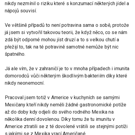
nikdy nezmínil o riziku které s konzumací některých jídel a
nápojů souvisí.
Ve většině případů to není potravina sama o sobě, protože
já jsem si vytvořil takovou teorii, že když něco, co se nám
zdá být odporné mohou jíst druzí a to s velkou chutí a
přežijí to, tak na té potravině samotné nemůže být nic
špatného.
Já ale vím, že v zahraničí je to v mnoha případech i imunita
domorodců vůči některým škodlivým bakteriím díky které
nikdy neonemocní.
Pracoval jsem totiž v Americe v kuchyních se samými
Mexičany kteří nikdy neměli žádné gastronomické potíže
až do doby kdy odjeli do svého rodného Mexika na
několika denní dovolenou. Díky tomu že tu imunitu v
Americe ztratili se z té dovolené vrátili se stejnými potíži
s jakými se z Mexika vrací Američané.