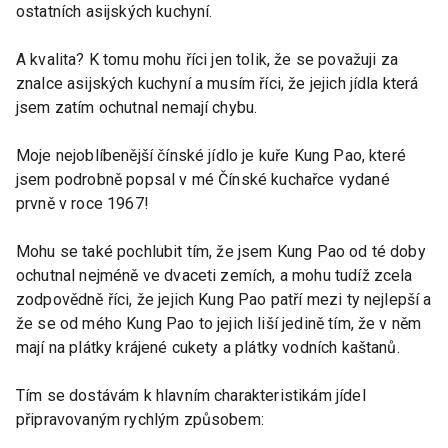
ostatních asijských kuchyní.
A kvalita? K tomu mohu říci jen tolik, že se považuji za
znalce asijských kuchyní a musím říci, že jejich jídla která
jsem zatím ochutnal nemají chybu.
Moje nejoblíbenější čínské jídlo je kuře Kung Pao, které
jsem podrobně popsal v mé Čínské kuchařce vydané
prvně v roce 1967!
Mohu se také pochlubit tím, že jsem Kung Pao od té doby
ochutnal nejméně ve dvaceti zemích, a mohu tudíž zcela
zodpovědně říci, že jejich Kung Pao patří mezi ty nejlepší a
že se od mého Kung Pao to jejich liší jedině tím, že v něm
mají na plátky krájené cukety a plátky vodních kaštanů.
Tím se dostávám k hlavním charakteristikám jídel
připravovaným rychlým způsobem: