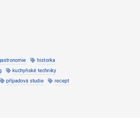
gastronomie
historka
g
kuchyňské techniky
případová studie
recept