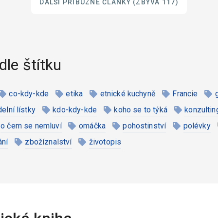
DALŠÍ PŘÍBUZNÉ ČLÁNKY
(ZBÝVÁ 117)
dle štítku
co-kdy-kde
etika
etnické kuchyně
Francie
ídelní lístky
kdo-kdy-kde
koho se to týká
konzultin
o čem se nemluví
omáčka
pohostinství
polévky
ání
zbožíznalství
životopis