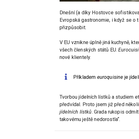
Dnešní (a díky Hostovce sofistikovan
Evropská gastronomie, i když se o
přizpůsobit.
V EU vznikne úplně jiná kuchyně, k
všech členských států EU.
Eurocuis
nové klientely.
Příkladem
euroquisine
je jíde
Tvorbou jídelních lístků a studiem e
předvídal. Proto jsem již před něko
jídelních lístků
. Grada rukopis odmí
takovému ještě nedorostla“.