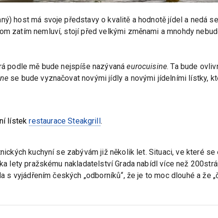
ý) host má svoje představy o kvalitě a hodnotě jídel a nedá se 
 tom zatím nemluví, stojí před velkými změnami a mnohdy nebu
terá podle mě bude nejspíše nazývaná
eurocuisine
. Ta bude ovli
ine
se bude vyznačovat novými jídly a novými jídelními lístky, kt
lní lístek
restaurace Steakgrill
.
tnických kuchyní se zabývám již několik let. Situaci, ve které 
lika lety pražskému nakladatelství Grada nabídl více než 200st
tla s vyjádřením českých „odborníků“, že je to moc dlouhé a že