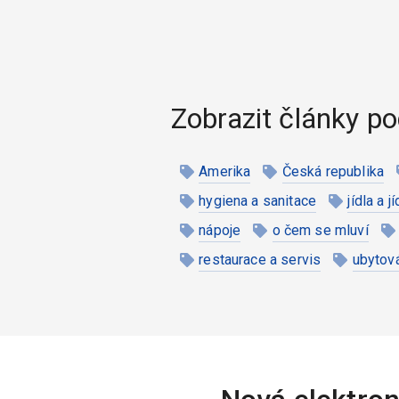
Zobrazit články po
Amerika
Česká republika
hygiena a sanitace
jídla a j
nápoje
o čem se mluví
restaurace a servis
ubytov