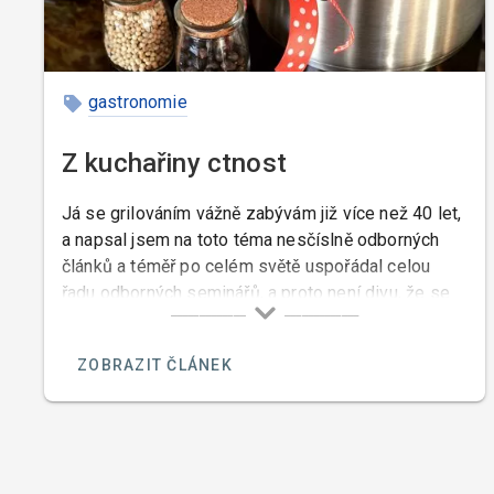
gastronomie
Z kuchařiny ctnost
Já se grilováním vážně zabývám již více než 40 let,
a napsal jsem na toto téma nesčíslně odborných
článků a téměř po celém světě uspořádal celou
řadu odborných seminářů, a proto není divu, že se
mě tolik lidí ptá na názor na pořad pana Pohlreicha
o grilování. Pan Pohlreich mi osobně může být
ZOBRAZIT ČLÁNEK
ukrdený, ale to že ze všech kuchařů kteří nejsou
sprostí jako on a kteří nemají komediantské vlohy,
dělá úplné debily nemohu mlčky přihlížet.