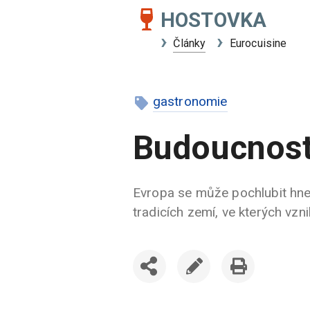
HOSTOVKA
Články
Eurocuisine
gastronomie
Budoucnost
Evropa se může pochlubit hned
tradicích zemí, ve kterých vznik
SDÍLET
UPRAVIT
VYTISKNOUT
ČLÁNEK
ČLÁNEK
ČLÁNEK