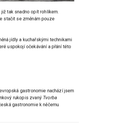
již tak snadno opít rohlíkem.
de stačit se změnám pouze
vněná jídly a kuchařskými technikami
eré uspokojí očekávání a přání této
se evropská gastronomie nachází jsem
ránkový rukopis zvaný
Tvorba
 „česká gastronomie k něčemu