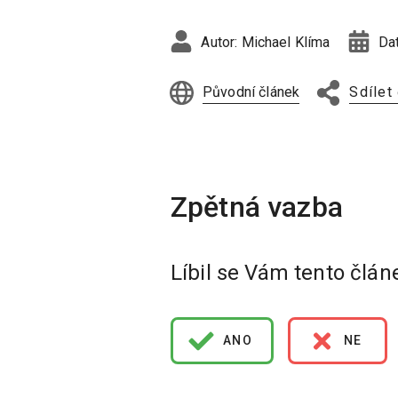
Autor:
Michael Klíma
Da
Původní článek
Sdílet
Líbil se Vám tento člán
ANO
NE