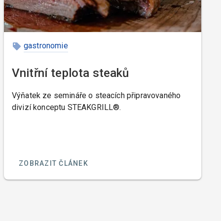
gastronomie
Vnitřní teplota steaků
Výňatek ze semináře o steacích připravovaného
divizí konceptu STEAKGRILL®.
ZOBRAZIT ČLÁNEK