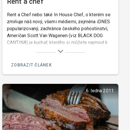
Rent a chef
Rent a Chef nebo také In House Chef, o kterém se
zmiňuje náš nový, všemi médiemi, zejména iDNES
popularizovaný, zachránce českého pohostinství,
Američan Scott Van Wagenen (viz BLACK DOG
CANTINA) je kuchař, kterého si můžete najmout k
přípravě jídel případně i nápojů, ve vaši domácí či
privátní kuchyni, ve vašem nádobí, na vašem
zařízení, z vámi vybraných potravin, eventuálně
ZOBRAZIT ČLÁNEK
podle vašich receptur, a servírované na vašem
božíhodovém porcelánu.
6. ledna 2011