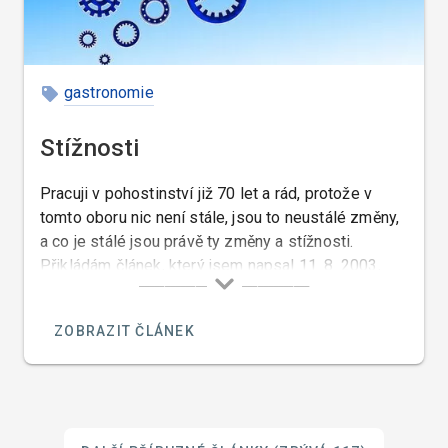
gastronomie
Stížnosti
Pracuji v pohostinství již 70 let a rád, protože v
tomto oboru nic není stále, jsou to neustálé změny,
a co je stálé jsou právě ty změny a stížnosti.
Přikládám článek, který jsem napsal 11. 8. 2003,
který je toho důkazem…
ZOBRAZIT ČLÁNEK