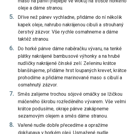
maso na pánvi (nejlépe ve woku) na trošce horkého
oleje a dáme stranou.
Dříve než pánev vychladne, přidáme do ní několik
kapek oleje, nahrubo nakrájenou cibuli a strouhaný
čerstvý zázvor. Vše rychle osmahneme a dáme
taktéž stranou.
Do horké pánve dáme naběračku vývaru, na tenké
plátky nakrájené bambusové výhonky a na hrubé
nudličky nakrájené čínské zelí. Zeleninu krátce
blanšírujeme, přidáme hrst loupaných krevet, krátce
prohodíme a přidáme marinované maso s cibulí a
osmahnutý zázvor.
Směs zalijeme trochou sójové omáčky se lžičkou
máčeného škrobu rozředěného vývarem. Vše velmi
krátce podusíme, okraje pánve zakápneme
sezamovým olejem a směs dáme stranou.
Vařené nudle dobře přecedíme a opražíme
dokřupava v horkém oleji. Usmažené nudle