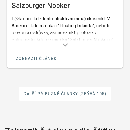
Salzburger Nockerl
Těžko říci, kde tento atraktivní moučník vznikl. V
Americe, kde mu říkají "Floating Islands", neboli
plovoucí ostrůvky, asi nevznikl, protože v
Solnohradu, kde se mu říká "Salzburger Nockerln"
znali tyto noky údajně už před objevením Ameriky, a
tak nakonec zbývá se rozhodnout, jestli jeho původ
ZOBRAZIT ČLÁNEK
připíšeme Italům a nebo Rakušanům.
DALŠÍ PŘÍBUZNÉ ČLÁNKY
(ZBÝVÁ 105)