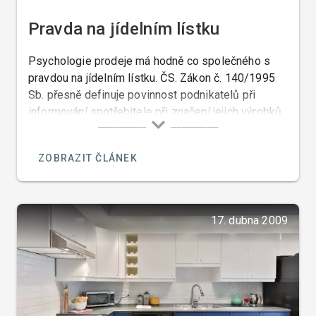
Pravda na jídelním lístku
Psychologie prodeje má hodně co společného s
pravdou na jídelním lístku. ČS. Zákon č. 140/1995
Sb. přesně definuje povinnost podnikatelů při
informování spotřebitele při značení jejich výrobků.
V § 9 je zároveň stanovena povinnost řádně
spotřebitele informovat o vlastnostech výrobků,
ZOBRAZIT ČLÁNEK
tedy jejich složení.
17. dubna 2009