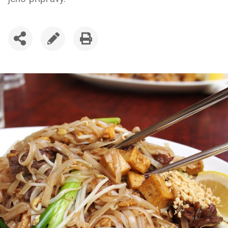
SDÍLET
UPRAVIT
VYTISKNOUT
ČLÁNEK
ČLÁNEK
ČLÁNEK