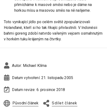
přimícháme k masové směsi nebo je dáme na
horkou mísu a masovou směs na ně nalijeme.
Toto vynikající jídlo po celém světě zpopularizovali
Holanďané, kteří si ho tak říkajíc přivlastnili. V Indonésii
bahmi goreng zdobí natvrdo vařeným vejcem osmahnutým
v horkém tuku krájeným na čtvrtky.
Autor:
Michael Klíma
Datum vytvoření:
21. listopadu 2005
Datum revize:
6. prosince 2018
Původní článek
Sdílet článek