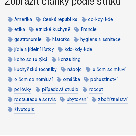
Zobrazit články podle štítku
Amerika
Česká republika
co-kdy-kde
etika
etnické kuchyně
Francie
gastronomie
historka
hygiena a sanitace
jídla a jídelní lístky
kdo-kdy-kde
koho se to týká
konzulting
kuchyňské techniky
nápoje
o čem se mluví
o čem se nemluví
omáčka
pohostinství
polévky
případová studie
recept
restaurace a servis
ubytování
zbožíznalství
životopis