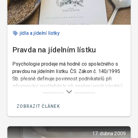
jídla a jídelní lístky
Pravda na jídelním lístku
Psychologie prodeje má hodně co společného s
pravdou na jídelním lístku. ČS. Zákon č. 140/1995
Sb. přesně definuje povinnost podnikatelů při
informování spotřebitele při značení jejich výrobků.
V § 9 je zároveň stanovena povinnost řádně
spotřebitele informovat o vlastnostech výrobků,
ZOBRAZIT ČLÁNEK
tedy jejich složení.
17. dubna 2009