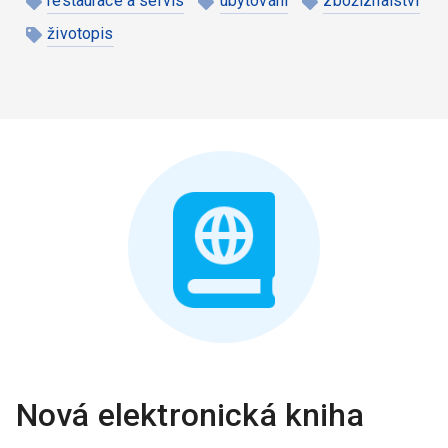
restaurace a servis
ubytování
zbožíznalství
životopis
Nová elektronická kniha