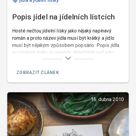
jídla a jídelní lístky
Popis jídel na jídelních lístcích
Hosté nečtou jídelní lísky jako nějaký napínavý
román a proto název jídla musí být krátký a jídlo
musí být nějakým způsobem popsáno. Popis jídla
na jídelním lístku je mnohdy důležitější než jeho
název. Popis jídel úzce souvisí s jejich názvy nebo
s jejich tvorbou. Nemusí to být vždy kuchař, který
ZOBRAZIT ČLÁNEK
takové jídlo popisuje, ale musí to být někdo kdo k
tomu má vlohy. Pokud nikoho mezi našimi
zaměstnanci s podobnými vlohami nemáme, tak
tento úkol raději zadáme nějakému odbornému
16. dubna 2010
konzultantovi.