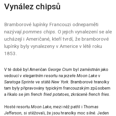
Vynález chipsů
Bramborové lupínky Francouzi odnepaměti
nazývají
pommes chips
. O jejich vynalezení se ale
ucházejí i Američané, kteří tvrdí, že bramborové
lupínky byly vynalezeny v Americe v létě roku
1853.
V té době byl Američan
George Crum
byl zaměstnán jako
vedoucí v elegantním resortu na jezeře
Moon Lake
v
Saratoga Sprinte
ve státě
New York
. Bramborové hranolky
tam byly připravovány typickým francouzským způsobem
a říkalo se jim
french fried potatoes
, zkráceně
french fries
.
Hosté resortu
Moon Lake
, mezi něž patřil i
Thomas
Jefferson
, si stěžovali, že jsou hranolky moc silné. Jeden