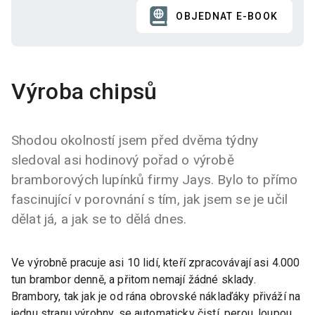
OBJEDNAT E-BOOK
Výroba chipsů
Shodou okolností jsem před dvěma týdny
sledoval asi hodinový pořad o výrobě
bramborových lupínků firmy Jays. Bylo to přímo
fascinující v porovnání s tím, jak jsem se je učil
dělat já, a jak se to dělá dnes.
Ve výrobně pracuje asi 10 lidí, kteří zpracovávají asi 4.000
tun brambor denně, a přitom nemají žádné sklady.
Brambory, tak jak je od rána obrovské náklaďáky přiváží na
jednu stranu výrobny, se automaticky čistí, perou, loupou,