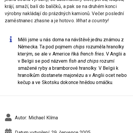
krájí, smaží, balí do balíčků, a pak se na druhém konci
výrobny nakládají do prázdných kamionů. Večer poslední
zaměstnanec zhasne a je hotovo.
What a country!
Měli jsme u nás doma na návštěvě jednu známou z
Německa. Ta pod pojmem
chips
rozuměla hranolky
kterým, se ale v Americe říká
french fries
. V Anglii a
v Belgii se pod názvem
fish and chips
rozumí
smažené ryby a bramborové hranolky. V Belgii k
hranolkům dostanete majonézu a v Anglii ocet nebo
kečup a ve Skotsku dokonce hnědou omáčku.
Autor:
Michael Klíma
Datum vytvoření:
29. července 2005