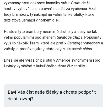
významný host dokonce hranolky vrátil.
Crum
chtěl
hostovi vyhovět, ale zároveň mu dát za vyučenou. Vzal
tedy brambory, ty nakrájel na velmi tenké plátky, které
dozlatova usmažil v horkém oleji.
Hostovi tyto brambory nesmírně chutnaly a staly se tak
velmi populárními pod jménem
Saratoga Chips
. Popularity
využilo několik firem, které ale prefix
Saratoga
vynechaly a
začaly je prodávat jako
potato chips
, zkráceně
chips
.
Dnes se ale výraz chips stal v Americe synonymem i pro
lupínky vyráběné z kukuřičného těsta či z tortilly.
Baví Vás číst naše články a chcete podpořit
další rozvoj?