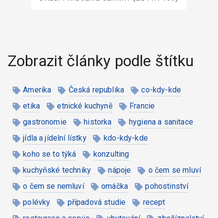
Zobrazit články podle štítku
Amerika
Česká republika
co-kdy-kde
etika
etnické kuchyně
Francie
gastronomie
historka
hygiena a sanitace
jídla a jídelní lístky
kdo-kdy-kde
koho se to týká
konzulting
kuchyňské techniky
nápoje
o čem se mluví
o čem se nemluví
omáčka
pohostinství
polévky
případová studie
recept