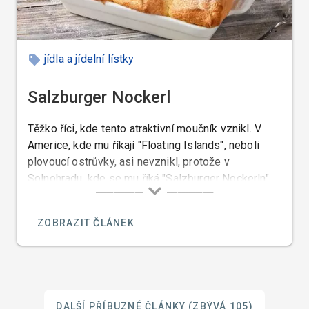
jídla a jídelní lístky
Salzburger Nockerl
Těžko říci, kde tento atraktivní moučník vznikl. V
Americe, kde mu říkají "Floating Islands", neboli
plovoucí ostrůvky, asi nevznikl, protože v
Solnohradu, kde se mu říká "Salzburger Nockerln"
znali tyto noky údajně už před objevením Ameriky, a
tak nakonec zbývá se rozhodnout, jestli jeho původ
ZOBRAZIT ČLÁNEK
připíšeme Italům a nebo Rakušanům.
DALŠÍ PŘÍBUZNÉ ČLÁNKY
(ZBÝVÁ 105)