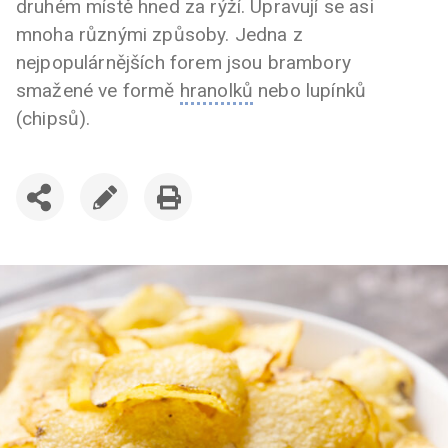
druhém místě hned za rýží. Upravují se asi
mnoha různými způsoby. Jedna z
nejpopulárnějších forem jsou brambory
smažené ve formě
hranolků
nebo lupínků
(chipsů).
SDÍLET
UPRAVIT
VYTISKNOUT
ČLÁNEK
ČLÁNEK
ČLÁNEK