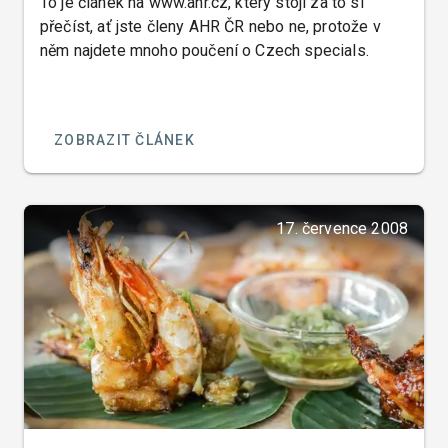
To je článek na www.ahr.cz, který stojí za to si
přečíst, ať jste členy AHR ČR nebo ne, protože v
něm najdete mnoho poučení o Czech specials.
ZOBRAZIT ČLÁNEK
17. července 2008