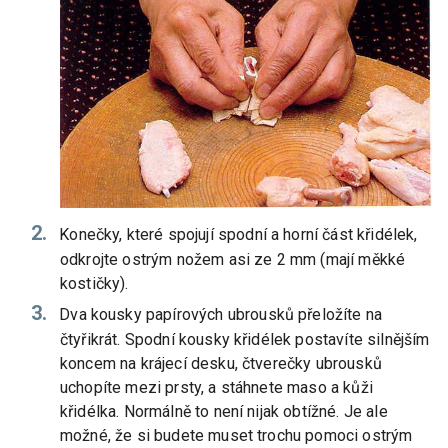
Konečky, které spojují spodní a horní část křidélek,
odkrojte ostrým nožem asi ze 2 mm (mají měkké
kostičky).
Dva kousky papírových ubrousků přeložíte na
čtyřikrát. Spodní kousky křidélek postavíte silnějším
koncem na krájecí desku, čtverečky ubrousků
uchopíte mezi prsty, a stáhnete maso a kůži
křidélka. Normálně to není nijak obtížné. Je ale
možné, že si budete muset trochu pomoci ostrým