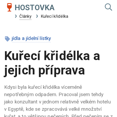
HOSTOVKA
Články
Kuřecí křidélka
jídla a jídelní lístky
Kuřecí křidélka a
jejich příprava
Kdysi byla kuřecí křidélka víceméně
nepotřebným odpadem. Pracoval jsem tehdy
jako konzultant v jednom relativně velkém hotelu
v Egyptě, kde se zpracovává velké množství
kuřat, a to většinou pečených. Před pečením se z