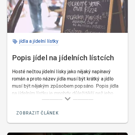
jídla a jídelní lístky
Popis jídel na jídelních lístcích
Hosté nečtou jídelní lísky jako nějaký napínavý
román a proto název jídla musí být krátký a jídlo
musí být nějakým způsobem popsáno. Popis jídla
na jídelním lístku je mnohdy důležitější než jeho
název. Popis jídel úzce souvisí s jejich názvy nebo
s jejich tvorbou. Nemusí to být vždy kuchař, který
ZOBRAZIT ČLÁNEK
takové jídlo popisuje, ale musí to být někdo kdo k
tomu má vlohy. Pokud nikoho mezi našimi
zaměstnanci s podobnými vlohami nemáme, tak