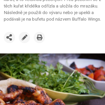
těch kuřat křidélka odřízla a uložila do mrazáku.
Následně je použili do vývaru nebo je upekli a
podávali je na bufetu pod názvem Buffalo Wings.
SDÍLET
UPRAVIT
VYTISKNOUT
ČLÁNEK
ČLÁNEK
ČLÁNEK