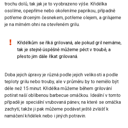
trochu dolů, tak jak je to vyobrazeno výše. Křidélka
osolíme, opepříme nebo okořeníme paprikou, případně
potřeme drceným česnekem, potřeme olejem, a grilujeme
je na mírném ohni na otevřeném grilu.
Křidélkům se říká grilovaná, ale pokud gril nemáme,
tak je stejně úspěšně můžeme péct v troubě, a
přesto jim dále říkat grilovaná.
Doba jejich úpravy je různá podle jejich velikosti a podle
teploty grilu nebo trouby, ale v průměru by to nemělo být
déle než 15 minut. Křidélka můžeme během grilování
potírat naší oblíbenou barbecue omáčkou. Ideální v tomto
případě je speciální vrubovaná pánev, na které se omáčka
zachytí, takže ji pak můžeme podávat ještě zvlášť k
namáčení křidélek nebo i jiných potravin.