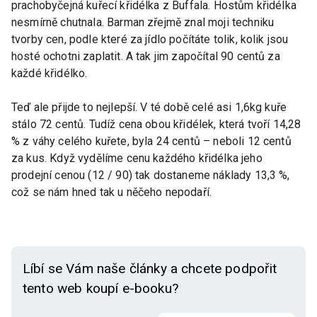
prachobyčejná kuřecí křidélka z Buffala. Hostům křidélka
nesmírně chutnala. Barman zřejmě znal moji techniku
tvorby cen, podle které za jídlo počítáte tolik, kolik jsou
hosté ochotni zaplatit. A tak jim započítal 90 centů za
každé křidélko.
Teď ale přijde to nejlepší. V té době celé asi 1,6kg kuře
stálo 72 centů. Tudíž cena obou křidélek, která tvoří 14,28
% z váhy celého kuřete, byla 24 centů – neboli 12 centů
za kus. Když vydělíme cenu každého křidélka jeho
prodejní cenou (12 / 90) tak dostaneme náklady 13,3 %,
což se nám hned tak u něčeho nepodaří.
Líbí se Vám naše články a chcete podpořit
tento web koupí e-booku?