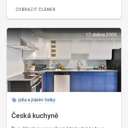
spotřebitele informovat o vlastnostech výrobků,
ZOBRAZIT ČLÁNEK
tedy jejich složení.
17. dubna 2009
jídla a jídelní lístky
Česká kuchyně