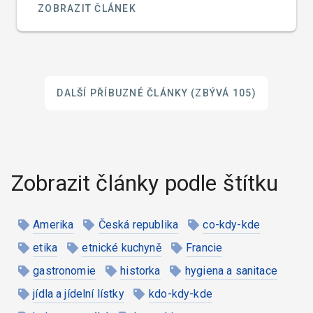
ZOBRAZIT ČLÁNEK
připíšeme Italům a nebo Rakušanům.
DALŠÍ PŘÍBUZNÉ ČLÁNKY
(ZBÝVÁ 105)
Zobrazit články podle štítku
Amerika
Česká republika
co-kdy-kde
etika
etnické kuchyně
Francie
gastronomie
historka
hygiena a sanitace
jídla a jídelní lístky
kdo-kdy-kde