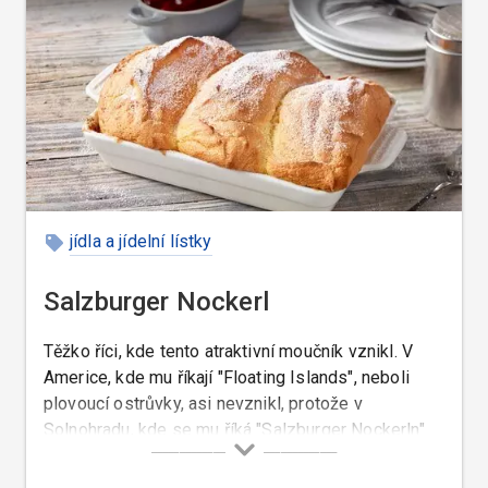
jídla a jídelní lístky
Salzburger Nockerl
Těžko říci, kde tento atraktivní moučník vznikl. V
Americe, kde mu říkají "Floating Islands", neboli
plovoucí ostrůvky, asi nevznikl, protože v
Solnohradu, kde se mu říká "Salzburger Nockerln"
znali tyto noky údajně už před objevením Ameriky, a
tak nakonec zbývá se rozhodnout, jestli jeho původ