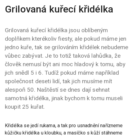
Grilovaná kuřecí křidélka
Grilovaná kuřecí křidélka jsou oblíbeným
doplňkem kterékoliv fiesty, ale pokud máme jen
jedno kuře, tak se grilováním křidélek nebudeme
vůbec zabývat. Je to totiž taková lahůdka, že
člověk nemusí být ani moc hladový k tomu, aby
jich snědl 5 i 6. Tudíž pokud máme například
společnost deseti lidí, tak jich musíme mít
alespoň 50. Naštěstí se dnes dají sehnat
samotná křidélka, jinak bychom k tomu museli
koupit 25 kuřat.
Křidélka se jedí rukama, a tak pro usnadnění nařízneme
kůžičku křidélka u kloubku, a masíčko s kůží stáhneme