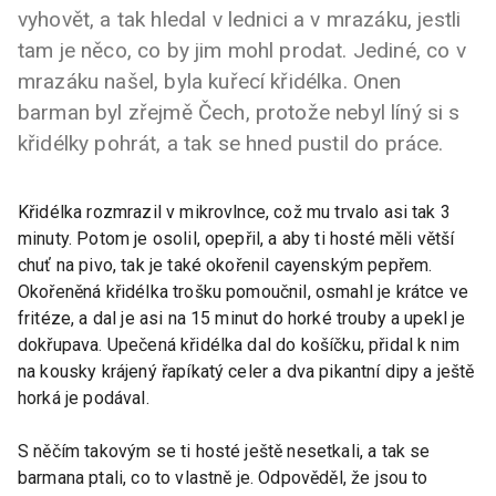
vyhovět, a tak hledal v lednici a v mrazáku, jestli
tam je něco, co by jim mohl prodat. Jediné, co v
mrazáku našel, byla kuřecí křidélka. Onen
barman byl zřejmě Čech, protože nebyl líný si s
křidélky pohrát, a tak se hned pustil do práce.
Křidélka rozmrazil v mikrovlnce, což mu trvalo asi tak 3
minuty. Potom je osolil, opepřil, a aby ti hosté měli větší
chuť na pivo, tak je také okořenil cayenským pepřem.
Okořeněná křidélka trošku pomoučnil, osmahl je krátce ve
fritéze, a dal je asi na 15 minut do horké trouby a upekl je
dokřupava. Upečená křidélka dal do košíčku, přidal k nim
na kousky krájený řapíkatý celer a dva pikantní dipy a ještě
horká je podával.
S něčím takovým se ti hosté ještě nesetkali, a tak se
barmana ptali, co to vlastně je. Odpověděl, že jsou to