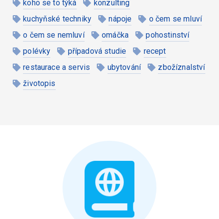
koho se to týká
konzulting
kuchyňské techniky
nápoje
o čem se mluví
o čem se nemluví
omáčka
pohostinství
polévky
případová studie
recept
restaurace a servis
ubytování
zbožíznalství
životopis