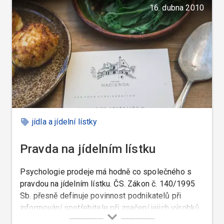
tento úkol raději zadáme nějakému odbornému
16. dubna 2010
konzultantovi.
jídla a jídelní lístky
Pravda na jídelním lístku
Psychologie prodeje má hodně co společného s
pravdou na jídelním lístku. ČS. Zákon č. 140/1995
Sb. přesně definuje povinnost podnikatelů při
informování spotřebitele při značení jejich výrobků.
V § 9 je zároveň stanovena povinnost řádně