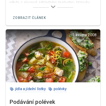
někdo s alespoň základními znalostmi. Hotovky
jsou také připravovány z potravin, které rychlými
technikami nelze zpracovat.
ZOBRAZIT ČLÁNEK
1. května 2008
jídla a jídelní lístky
polévky
Podávání polévek