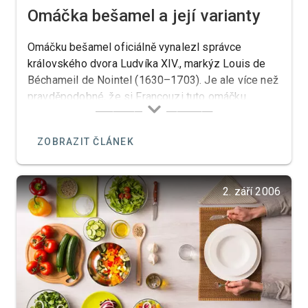
Omáčka bešamel a její varianty
Omáčku bešamel oficiálně vynalezl správce
královského dvora Ludvíka XIV., markýz Louis de
Béchameil de Nointel (1630–1703). Je ale více než
pravděpodobné, že si Francouzi tuto omáčku
přivlastnili od Italů. V Itálii byla tato omáčka již
několik století před tím.
ZOBRAZIT ČLÁNEK
2. září 2006