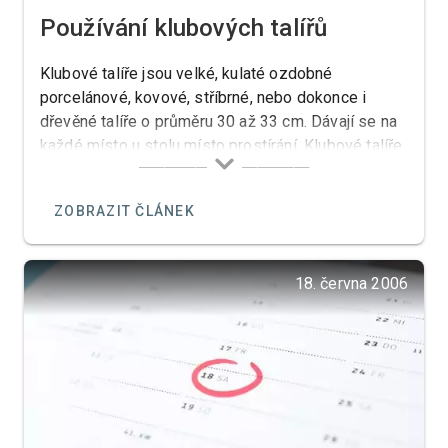
Používání klubových talířů
Klubové talíře jsou velké, kulaté ozdobné
porcelánové, kovové, stříbrné, nebo dokonce i
dřevěné talíře o průměru 30 až 33 cm. Dávají se na
každé místo u stolu místo prostírání. Klubové talíře
pocházejí z anglického base plates nebo service
plates a ve světě jsou známy jako Platzteller
ZOBRAZIT ČLÁNEK
(německy) anebo také Assiette de présentation
(francouzsky).
18. června 2006