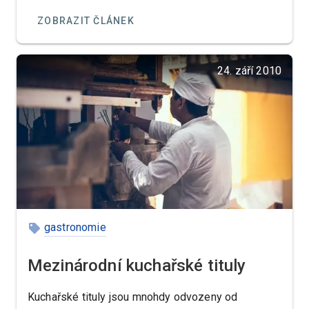
tomto pořadí. ale v žádném případě nějaké
ZOBRAZIT ČLÁNEK
komediantství nestačí a je k tomu v každém případě
potřeba nějaký know how.
24. září 2010
gastronomie
Mezinárodní kuchařské tituly
Kuchařské tituly jsou mnohdy odvozeny od