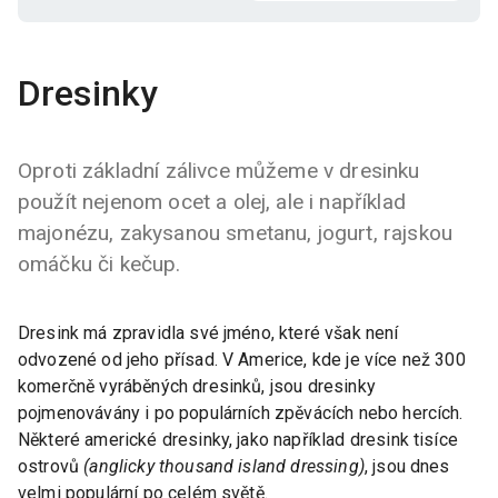
Dresinky
Oproti základní zálivce můžeme v dresinku
použít nejenom ocet a olej, ale i například
majonézu, zakysanou smetanu, jogurt, rajskou
omáčku či kečup.
Dresink má zpravidla své jméno, které však není
odvozené od jeho přísad. V Americe, kde je více než 300
komerčně vyráběných dresinků, jsou dresinky
pojmenovávány i po populárních zpěvácích nebo hercích.
Některé americké dresinky, jako například dresink tisíce
ostrovů
(anglicky thousand island dressing)
, jsou dnes
velmi populární po celém světě.