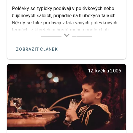
Polévky se typicky podávají v polévkových nebo
bujónových šálcích, případně na hlubokých talířích.
Někdy se také podávají v takzvaných polévkových
terinách, z kterých si hosté mohou podle chuti
nabrat sami.
ZOBRAZIT ČLÁNEK
12. května 2006