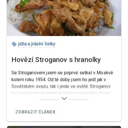
jídla a jídelní lístky
Hovězí Stroganov s hranolky
Se Stroganovem jsem se poprvé setkal v Moskvě
kolem roku 1954. Od té doby jsem ho jedl jak v
Sovětském svazu, tak i jinde ve světě. Stroganov
byl vynalezen dvorním kuchařem carského dvora
Sergejem Stroganovem za vlády ruské carevny
Kateřiny Veliké.
ZOBRAZIT ČLÁNEK