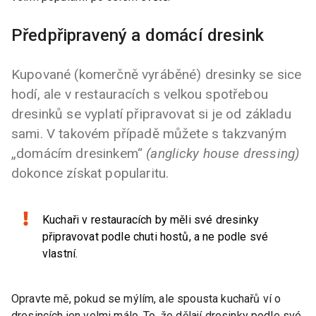
Předpřipravený a domácí dresink
Kupované (komerčně vyráběné) dresinky se sice
hodí, ale v restauracích s velkou spotřebou
dresinků se vyplatí připravovat si je od základu
sami. V takovém případě můžete s takzvaným
„domácím dresinkem“
(anglicky house dressing)
dokonce získat popularitu.
Kuchaři v restauracích by měli své dresinky
připravovat podle chuti hostů, a ne podle své
vlastní.
Opravte mě, pokud se mýlím, ale spousta kuchařů ví o
dresincích jen velmi málo. To, že dělají dresinky podle své