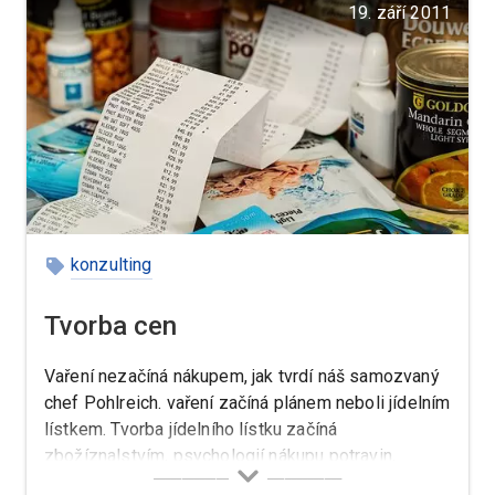
19. září 2011
konzulting
Tvorba cen
Vaření nezačíná nákupem, jak tvrdí náš samozvaný
chef Pohlreich. vaření začíná plánem neboli jídelním
lístkem. Tvorba jídelního lístku začíná
zbožíznalstvím, psychologií nákupu potravin,
tvorbou receptur a tvorbou cen, i když ne vždy v