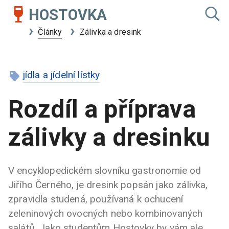
HOSTOVKA
Články
Zálivka a dresink
jídla a jídelní lístky
Rozdíl a příprava
zálivky a dresinku
V encyklopedickém slovníku gastronomie od
Jiřího Černého, je dresink popsán jako zálivka,
zpravidla studená, používaná k ochucení
zeleninových ovocných nebo kombinovaných
salátů. Jako studentům Hostovky by vám ale