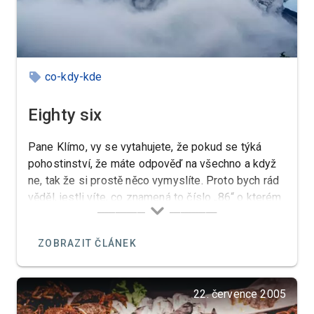
co-kdy-kde
Eighty six
Pane Klímo, vy se vytahujete, že pokud se týká
pohostinství, že máte odpověď na všechno a když
ne, tak že si prostě něco vymyslíte. Proto bych rád
věděl, jestli víte, co znamená to číslo „86“ o kterém
se v jednom svém pořadu „Ano šéfe“ zmínil pan
Pohlreich a řekl, že je to anglický výraz, který
ZOBRAZIT ČLÁNEK
znamená, že když je něco, nebo někdo „na odstřel“
že se řekne „eighty six“.
22. července 2005