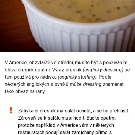
V Americe, obzvláště ve střední, musíte být s používáním
slova dresink opatrní. Výraz dresink
(anglicky dressing)
se
tam používá pro nádivku
(anglicky stuffing)
. Podle
některých anglických slovníků může
dressing
znamenat
také obvaz na rány.
Zálivka či dresink má salát ochutit, a ne ho přehlušit.
Zároveň se k salátu musí hodit. Buďte opatrní,
protože například v Americe vám v některých
restauracích podají salát zamíchaný přímo s