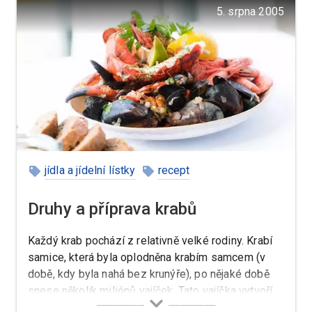
5. srpna 2005
jídla a jídelní lístky
recept
Druhy a příprava krabů
Každý krab pochází z relativně velké rodiny. Krabí
samice, která byla oplodněna krabím samcem (v
době, kdy byla nahá bez krunýře), po nějaké době
snese několik miliónů vajíček. Tato vajíčka vytvoří
oranžovou hmotu, která je přichycena ke spodnímu