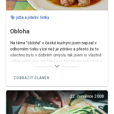
jídla a jídelní lístky
Obloha
Na téma "obloha" v české kuchyni jsem napsal v
odborném tisku více než je zdrávo a přesto že to
všechno bylo v dobrém úmyslu tak jsem si vlastně
udělal ještě více nepřátel a to hlavně mezi kuchaři a
tak jsem to více méně vzdal protože jako více
takových snah to nikam nevedlo.
ZOBRAZIT ČLÁNEK
22. července 2008