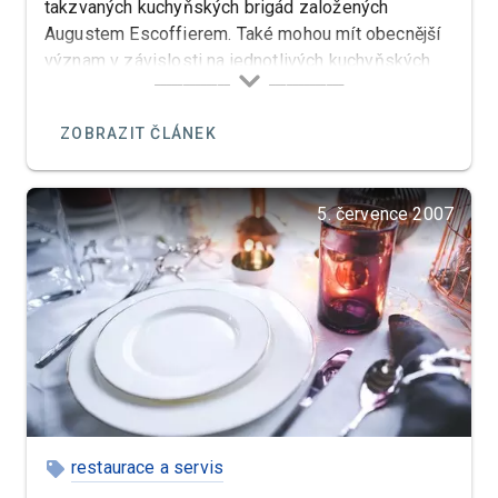
takzvaných kuchyňských brigád založených
Augustem Escoffierem. Také mohou mít obecnější
význam v závislosti na jednotlivých kuchyňských
funkcích nebo technikách.
ZOBRAZIT ČLÁNEK
5. července 2007
restaurace a servis