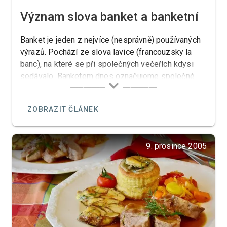
Význam slova banket a banketní
Banket je jeden z nejvíce (nesprávně) používaných
výrazů. Pochází ze slova lavice (francouzsky la
banc), na které se při společných večeřích kdysi
sedávalo. Banketem dnes označujeme společné
stolování při mimořádných, oficiálních nebo
slavnostních příležitostech (anglicky party).
ZOBRAZIT ČLÁNEK
9. prosince 2005