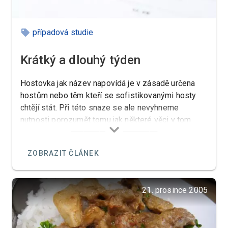
případová studie
Krátký a dlouhý týden
Hostovka jak název napovídá je v zásadě určena
hostům nebo těm kteří se sofistikovanými hosty
chtějí stát. Při této snaze se ale nevyhneme
nutnosti porozumět tomu jak některé věci v tom
našem pohostinství fungují.
ZOBRAZIT ČLÁNEK
21. prosince 2005