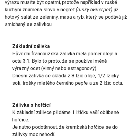
výrazu musíte být opatrní, protože například v ruské
kuchyni znamená slovo vinegret
(rusky винегрет)
již
hotový salát ze zeleniny, masa a ryb, který se podává již
smíchaný se zálivkou.
Základní zálivka
Původní francouzská zálivka měla poměr oleje a
octu 3:1. Bylo to proto, že se používal méně
výrazný ocet (vinný nebo estragonový).
Dnešní zálivka se skládá z 8 lžic oleje, 1/2 lžičky
soli, trošky mletého černého pepře a ze 2 lžic octa.
Zálivka s hořčicí
K základní zálivce přidáme 1 lžičku vaší oblíbené
hořčice.
Je nutno podotknout, že kremžská hořčice se do
zálivky moc nehodí.