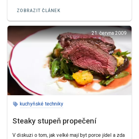
krunýři samice po dobu asi patnácti dnů. Poté se
ZOBRAZIT ČLÁNEK
každé vajíčko stane volně plovoucí „lahůdkou“.
21. června 2009
kuchyňské techniky
Steaky stupeň propečení
V diskuzi o tom, jak velké mají byt porce jídel a zda