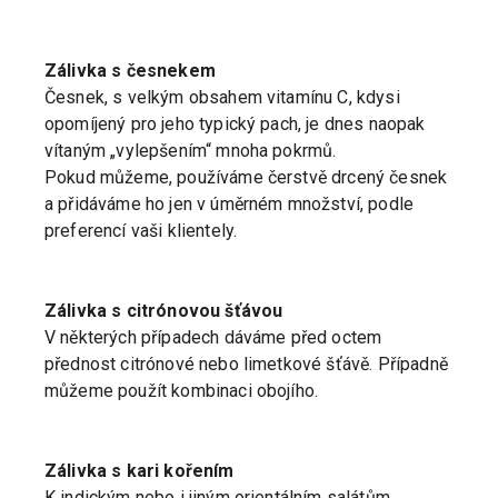
Zálivka s česnekem
Česnek, s velkým obsahem vitamínu C, kdysi
opomíjený pro jeho typický pach, je dnes naopak
vítaným „vylepšením“ mnoha pokrmů.
Pokud můžeme, používáme čerstvě drcený česnek
a přidáváme ho jen v úměrném množství, podle
preferencí vaši klientely.
Zálivka s citrónovou šťávou
V některých případech dáváme před octem
přednost citrónové nebo limetkové šťávě. Případně
můžeme použít kombinaci obojího.
Zálivka s kari kořením
K indickým nebo i jiným orientálním salátům