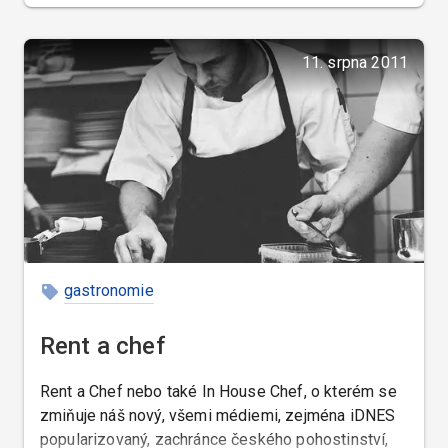
11. srpna 2011
gastronomie
Rent a chef
Rent a Chef nebo také In House Chef, o kterém se
zmiňuje náš nový, všemi médiemi, zejména iDNES
popularizovaný, zachránce českého pohostinství,