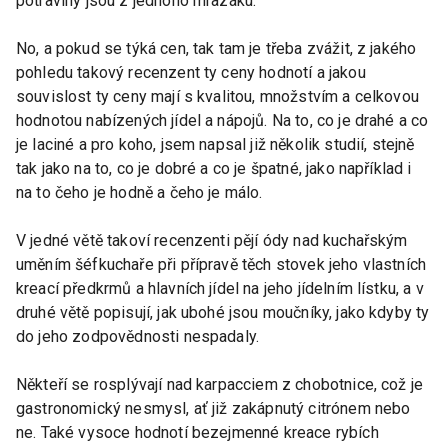
potraviny jsou z jednoho mrazáku.
No, a pokud se týká cen, tak tam je třeba zvážit, z jakého
pohledu takový recenzent ty ceny hodnotí a jakou
souvislost ty ceny mají s kvalitou, množstvím a celkovou
hodnotou nabízených jídel a nápojů. Na to, co je drahé a co
je laciné a pro koho, jsem napsal již několik studií, stejně
tak jako na to, co je dobré a co je špatné, jako například i
na to čeho je hodně a čeho je málo.
V jedné větě takoví recenzenti pějí ódy nad kuchařským
uměním šéfkuchaře při přípravě těch stovek jeho vlastních
kreací předkrmů a hlavních jídel na jeho jídelním lístku, a v
druhé větě popisují, jak ubohé jsou moučníky, jako kdyby ty
do jeho zodpovědnosti nespadaly.
Někteří se rosplývají nad karpacciem z chobotnice, což je
gastronomický nesmysl, ať již zakápnutý citrónem nebo
ne. Také vysoce hodnotí bezejmenné kreace rybích