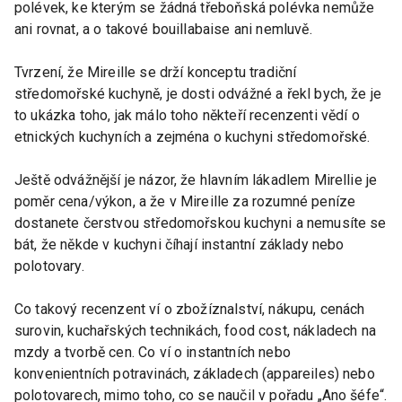
polévek, ke kterým se žádná třeboňská polévka nemůže
ani rovnat, a o takové bouillabaise ani nemluvě.
Tvrzení, že Mireille se drží konceptu tradiční
středomořské kuchyně, je dosti odvážné a řekl bych, že je
to ukázka toho, jak málo toho někteří recenzenti vědí o
etnických kuchyních a zejména o kuchyni středomořské.
Ještě odvážnější je názor, že hlavním lákadlem Mirellie je
poměr cena/výkon, a že v Mireille za rozumné peníze
dostanete čerstvou středomořskou kuchyni a nemusíte se
bát, že někde v kuchyni číhají instantní základy nebo
polotovary.
Co takový recenzent ví o zbožíznalství, nákupu, cenách
surovin, kuchařských technikách, food cost, nákladech na
mzdy a tvorbě cen. Co ví o instantních nebo
konvenientních potravinách, základech (appareiles) nebo
polotovarech, mimo toho, co se naučil v pořadu „Ano šéfe“.