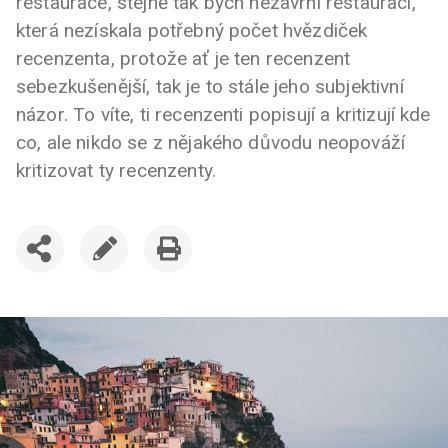
restaurace, stejně tak bych nezavrhl restauraci,
která nezískala potřebný počet hvězdiček
recenzenta, protože ať je ten recenzent
sebezkušenější, tak je to stále jeho subjektivní
názor. To víte, ti recenzenti popisují a kritizují kde
co, ale nikdo se z nějakého důvodu neopováží
kritizovat ty recenzenty.
SDÍLET
UPRAVIT
VYTISKNOUT
ČLÁNEK
ČLÁNEK
ČLÁNEK