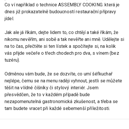
Co ví například o technice ASSEMBLY COOKING. která je
dnes již prokazatelně budoucností restaurační přípravy
jídel.
Jak ale já říkám, dejte lidem to, co chtějí a také říkám, že
nikomu nevěřím, ani sobě a tak nevěřte ani mně. Udělejte si
na to čas, přečtěte si ten lístek a spočítejte si, na kolik
vás přijde večeře o třech chodech pro dva, s vínem (bez
tuzéru).
Odměnou vám bude, že se dozvíte, co umí šéfkuchař
nejlépe, čemu se na menu raději vyhnout, jestli se můžete
těšit na vlídné číšníky či stylový interiér. Jsem
přesvědčen, že to v každém případě bude
nezapomenutelná gastronomická zkušenost, a třeba se
tam budete vracet při každé sebemenší příležitosti.