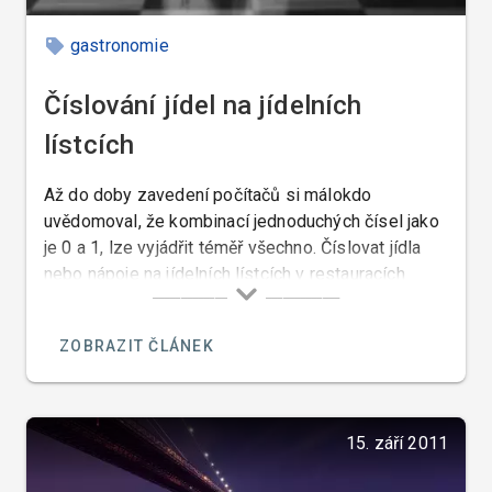
gastronomie
Číslování jídel na jídelních
lístcích
Až do doby zavedení počítačů si málokdo
uvědomoval, že kombinací jednoduchých čísel jako
je 0 a 1, lze vyjádřit téměř všechno. Číslovat jídla
nebo nápoje na jídelních lístcích v restauracích
vyšších cenových skupin ještě donedávna někteří
restauratéři považovali za narušování estetického
ZOBRAZIT ČLÁNEK
vzhledu lístku. Dnes ale žijeme v době čísel a v
době kdy účel světí prostředky a tak se číslováním
jídel setkáme, téměř ve všech restauracích ve
kterých ve kterých používají nějaký systém
15. září 2011
kontrolních pokladen. Restauratérovi tato čísla
usnadňuji kontrolu a evidenci, ale jsou výhodou jak