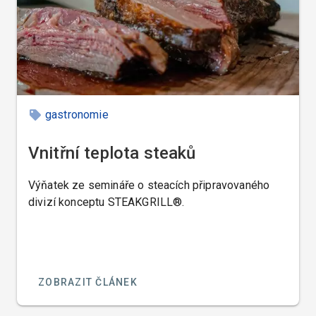
gastronomie
Vnitřní teplota steaků
Výňatek ze semináře o steacích připravovaného
divizí konceptu STEAKGRILL®.
ZOBRAZIT ČLÁNEK