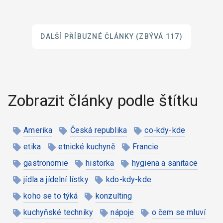
DALŠÍ PŘÍBUZNÉ ČLÁNKY
(ZBÝVÁ 117)
Zobrazit články podle štítku
Amerika
Česká republika
co-kdy-kde
etika
etnické kuchyně
Francie
gastronomie
historka
hygiena a sanitace
jídla a jídelní lístky
kdo-kdy-kde
koho se to týká
konzulting
kuchyňské techniky
nápoje
o čem se mluví