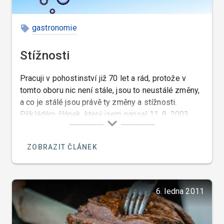
gastronomie
Stížnosti
Pracuji v pohostinství již 70 let a rád, protože v
tomto oboru nic není stále, jsou to neustálé změny,
a co je stálé jsou právě ty změny a stížnosti.
Přikládám článek, který jsem napsal 11. 8. 2003,
který je toho důkazem…
ZOBRAZIT ČLÁNEK
6. ledna 2011