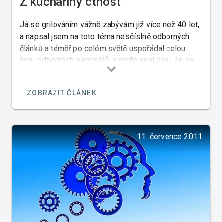
Z kuchařiny ctnost
Já se grilováním vážně zabývám již více než 40 let,
a napsal jsem na toto téma nesčíslně odborných
článků a téměř po celém světě uspořádal celou
řadu odborných seminářů, a proto není divu, že se
mě tolik lidí ptá na názor na pořad pana Pohlreicha
o grilování. Pan Pohlreich mi osobně může být
ZOBRAZIT ČLÁNEK
ukrdený, ale to že ze všech kuchařů kteří nejsou
sprostí jako on a kteří nemají komediantské vlohy,
dělá úplné debily nemohu mlčky přihlížet.
11. července 2011