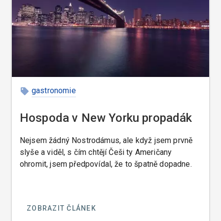
pro hosty tak obsluhjící obzvláště v restauracích s
mezinárodní klientelou, kdy se zabrání mnoha
nedorozuměním, protože si host objedná jídlo
podle čísla.
gastronomie
Hospoda v New Yorku propadák
Nejsem žádný Nostrodámus, ale když jsem prvně
slyše a viděl, s čím chtějí Češi ty Američany
ohromit, jsem předpovídal, že to špatně dopadne.
ZOBRAZIT ČLÁNEK