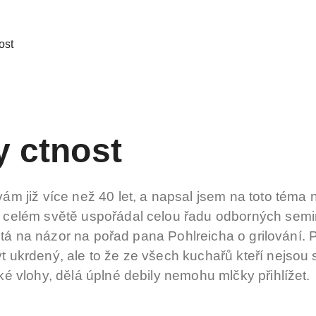
ost
y ctnost
ám již více než 40 let, a napsal jsem na toto téma 
 celém světě uspořádal celou řadu odborných semin
í ptá na názor na pořad pana Pohlreicha o grilování. 
 ukrdený, ale to že ze všech kuchařů kteří nejsou s
é vlohy, dělá úplné debily nemohu mlčky přihlížet.