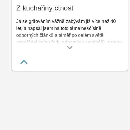
Z kuchařiny ctnost
Já se grilováním vážně zabývám již více než 40
let, a napsal jsem na toto téma nesčíslně
odborných článků a téměř po celém světě
uspořádal celou řadu odborných seminářů, a proto
není divu, že se mě tolik lidí ptá na názor na pořad
pana Pohlreicha o grilování. Pan Pohlreich mi
osobně může být ukrdený, ale to že ze všech
kuchařů kteří nejsou sprostí jako on a kteří nemají
komediantské vlohy, dělá úplné debily nemohu
mlčky přihlížet.