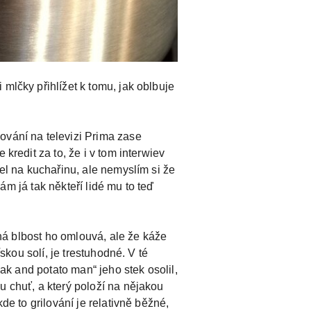
mlčky přihlížet k tomu, jak oblbuje
ování na televizi Prima zase
kredit za to, že i v tom interwiev
šel na kuchařinu, ale nemyslím si že
kám já tak někteří lidé mu to teď
aná blbost ho omlouvá, ale že káže
skou solí, je trestuhodné. V té
eak and potato man“ jeho stek osolil,
u chuť, a který položí na nějakou
de to grilování je relativně běžné,