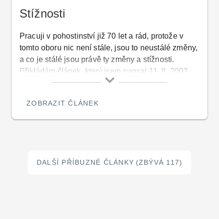
Stížnosti
Pracuji v pohostinství již 70 let a rád, protože v
tomto oboru nic není stále, jsou to neustálé změny,
a co je stálé jsou právě ty změny a stížnosti.
Přikládám článek, který jsem napsal 11. 8. 2003,
který je toho důkazem…
ZOBRAZIT ČLÁNEK
DALŠÍ PŘÍBUZNÉ ČLÁNKY
(ZBÝVÁ 117)