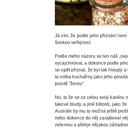
Já vím, že podle jeho přiznání není
širokou veřejnost.
Podle mého názoru se ten náš „nejv
vycajchnoval, a dokonce podle jeho s
se opět přiznal, že byl tak hloupý 
ta volba kuchařiny jako jeho povolání
prostě “žerou“.
No, to že se za celou svoji kariéru 
takové bludy, a jiné blbosti, jako ž
Austrálii by mu to možná ještě prošl
nebo dokonce do něj zarajboval něja
zeleninu a přelije nějakou záhadnou 