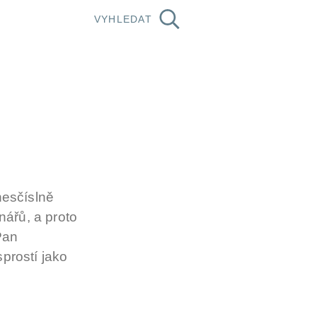
VYHLEDAT
nesčíslně
ářů, a proto
Pan
prostí jako