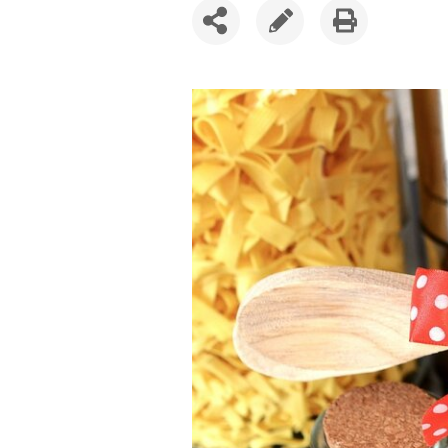
SDÍLET
UPRAVIT
VYTISKNOUT
ČLÁNEK
ČLÁNEK
ČLÁNEK