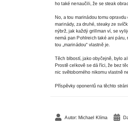
ho také nenaučili, že se steak obrac
No, a tou marinádou tomu opravdu d
marinády, za druhé, steaky ze svíč
nýbrž, jak každý grillman ví, se vyli
nemá pan Pohlreich také ani páru, 
tou „marinádou“ vlastně je.
Těch blbostí, jako obyčejně, bylo a
Prostě celkově se dá říci, že bez tě
nic světoborného nikomu vlastně neř
Příspěvky oponentů na těchto strán
Autor:
Michael Klíma
Da