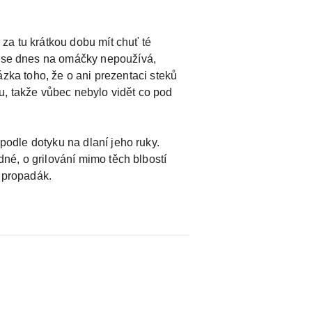
za tu krátkou dobu mít chuť té
da se dnes na omáčky nepoužívá,
kázka toho, že o ani prezentaci steků
u, takže vůbec nebylo vidět co pod
 podle dotyku na dlaní jeho ruky.
dné, o grilování mimo těch blbostí
í propadák.