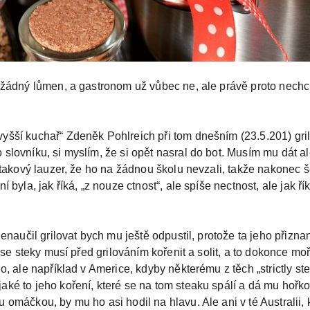
 žádný lůmen, a gastronom už vůbec ne, ale právě proto nechci 
yšší kuchař“ Zdeněk Pohlreich při tom dnešním (23.5.201) gril
lovníku, si myslím, že si opět nasral do bot. Musím mu dát ale 
a takový lauzer, že ho na žádnou školu nevzali, takže nakonec 
 byla, jak říká, „z nouze ctnost“, ale spíše nectnost, ale jak ří
nenaučil grilovat bych mu ještě odpustil, protože ta jeho přizn
e se steky musí před grilováním kořenit a solit, a to dokonce moř
o, ale například v Americe, kdyby některému z těch „strictly st
ké to jeho koření, které se na tom steaku spálí a dá mu hořko
omáčkou, by mu ho asi hodil na hlavu. Ale ani v té Australii, k