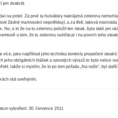
í jen dvakrát.
al na prdel. Za prvé ta hulvátsky nakrájená zelenina nemohla 
kové žádné marinování nepotřebují, a za třetí, taková mariná
je. No, a to že na tu zeleninu položil ten steak, byla také jen u
nemluvě o tom, že tu zeleninu nahňácal i na povrch toho steak
le více, jako například jeho technika kontroly propečení steaků
ch jeho obligátních hlášek a sprostých výrazů to bylo velice nu
ekl, takže si myslím, že to po tom pořadu „Na nože“, byl dalš
kách rád uveřejním.
tum vytvoření:
30. července 2011