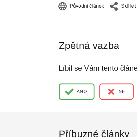
Původní článek
Sdílet
Líbil se Vám tento člán
ANO
NE
Příbuzné články