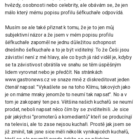
hvězdy, osobnosti nebo celebrity, ale obávám se, že jen
málo který mému popisu profilu šéfkuchaře odpovídá.
Musím se ale také přiznat k tomu, že je to jen můj
subjektivní názor a že jsem v mém popisu profilu
šéfkuchaře zapoměl ne jednu důležitou schopnost
dnešního šefkuchaře a to je být viditelný. To že Češi jsou
závistiví není z mé hlavy, ale co bych já rád viděl je, kdyby
se ta závistivost obrátila ve snahu se těm úspěšným
lidem vyrovnat nebo je předčít. Na stránkách
www.gastronews.cz ve snaze mně z diskreditovat jeden
čtenář napsal: "Vykašlete se na toho Klímu, takových jako
je on máme mraky jenomže to neumí tak napsat". No a v
tom je zakopaný ten pes. Většina našich kuchařů se neumí
prodat, neboli napsat něco čím by se zviditelnili. Je sice
pár jakýchsi "promoterů a komediantů" kteří se producírují
na televisi, ale to zase nejsou kuchaři. Prostě jak jsem se
již zmínil, tak jsne sice měli několik vynikajicéch kuchařů,