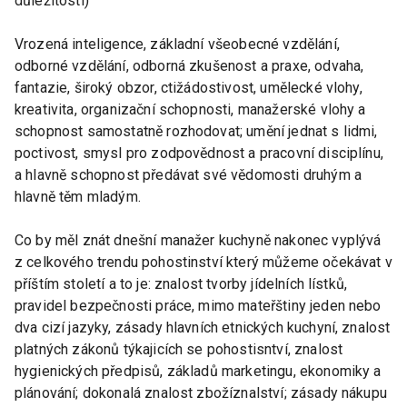
důležitosti)
Vrozená inteligence, základní všeobecné vzdělání,
odborné vzdělání, odborná zkušenost a praxe, odvaha,
fantazie, široký obzor, ctižádostivost, umělecké vlohy,
kreativita, organizační schopnosti, manažerské vlohy a
schopnost samostatně rozhodovat; umění jednat s lidmi,
poctivost, smysl pro zodpovědnost a pracovní disciplínu,
a hlavně schopnost předávat své vědomosti druhým a
hlavně těm mladým.
Co by měl znát dnešní manažer kuchyně nakonec vyplývá
z celkového trendu pohostinství který můžeme očekávat v
příštím století a to je: znalost tvorby jídelních lístků,
pravidel bezpečnosti práce, mimo mateřštiny jeden nebo
dva cizí jazyky, zásady hlavních etnických kuchyní, znalost
platných zákonů týkajicích se pohostisntví, znalost
hygienických předpisů, základů marketingu, ekonomiky a
plánování; dokonalá znalost zbožíznalství; zásady nákupu