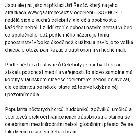
Jsou ale jiní, jako například Jiří Řezáč, který na jeho
stránkách www.gastronew.cz v oddělení OSOBNOSTI
nedělá sice z kuchřů celebrity, ale dělá osobnost z
každého neboli i z lidí kteří s pohostinstvím nemají vůbec
co společného, což podle mého názoru je tomu
pohostinství více ke škodě než k užitku a navíc je to veliká
chucpa protože pan Řezáč o gastronomii ví hodně málo.
Podle některých slovníků Celebrity je osoba která si
získala pozonost medií a veřejnosti.To slovo samotné má
kořeny v latinském slovese "celebrere" neboli oslavovat,
ale celebritou se někdo stane až teprve když na něj
upozorní media.
Popularita některých herců, hudebníků, zpěváků, umělců a
sportovců překročí hranice jejich působnosti a stanou se
celebritami mezinárodními neboli globálními přesto, že se
takolvému ozančení třeba i bráni.