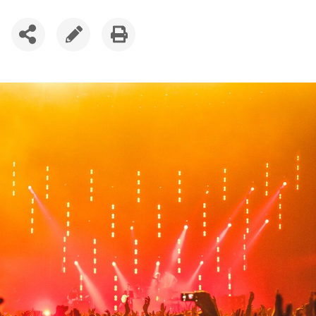
SDÍLET
UPRAVIT
VYTISKNOUT
ČLÁNEK
ČLÁNEK
ČLÁNEK