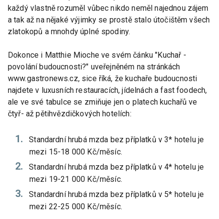
každý vlastně rozuměl vůbec nikdo neměl najednou zájem
a tak až na nějaké výjimky se prostě stalo útočištěm všech
zlatokopů a mnohdy úplné spodiny.
Dokonce i Matthie Mioche ve svém čánku "Kuchař -
povolání budoucnosti?" uveřejněném na stránkách
www.gastronews.cz, sice říká, že kuchaře budoucnosti
najdete v luxusních restauracích, jídelnách a fast foodech,
ale ve své tabulce se zmiňuje jen o platech kuchařů ve
čtyř- až pětihvězdičkových hotelích:
Standardní hrubá mzda bez příplatků v 3* hotelu je
mezi 15-18 000 Kč/měsíc.
Standardní hrubá mzda bez příplatků v 4* hotelu je
mezi 19-21 000 Kč/měsíc.
Standardní hrubá mzda bez příplatků v 5* hotelu je
mezi 22-25 000 Kč/měsíc.