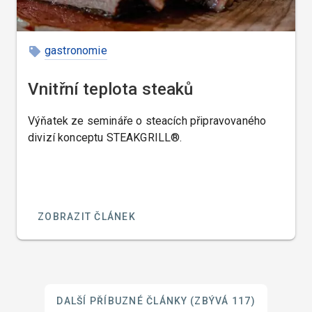
gastronomie
Vnitřní teplota steaků
Výňatek ze semináře o steacích připravovaného
divizí konceptu STEAKGRILL®.
ZOBRAZIT ČLÁNEK
DALŠÍ PŘÍBUZNÉ ČLÁNKY
(ZBÝVÁ 117)