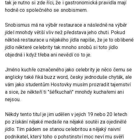
tak je nutno si zde říci, že i gastronomická pravidla mají
hodně co společného se snobismem.
Snobismus má na výběr restaurace a následně na výběr
jídel mnohdy větší vliv než představa jeho chuti. Pokud
někteá restaurace u nějakého jídla napíše, že je to oblibené
jídlo některé celebrity tak mnoho snobů si toto jídlo
objedná i když třeba ani nevědí co to je.
Jméno kuchře označeného jako celebrity je něco čemu se
anglicky také řiká buzz word, česky jednoduše chyták, ale
vám jako studentům Hostovky musím prozradit tajemství
a sice, že někteří ti "šéfkuchaři" mnohdy kuchařemi ani
nejsou.
Někdy tento titul je jim udělen v jejich 19 nebo 20 letech
po získání nějaké medaile na nějaké soutěi za ojedinělé
jídlo. Tím pádem se stanou celebritou a nějaký naivní
podnikatel, který toho o pohstinství moc neví mu svěří