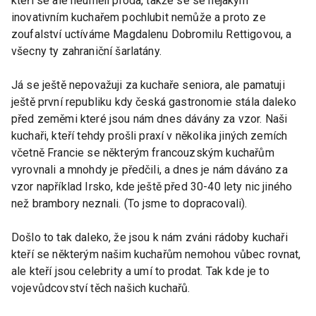
kteří se ale neuměli proda, takže se se nějakým
inovativním kuchařem pochlubit nemůže a proto ze
zoufalství uctíváme Magdalenu Dobromilu Rettigovou, a
všecny ty zahraniční šarlatány.
Já se ještě nepovažuji za kuchaře seniora, ale pamatuji
ještě první republiku kdy česká gastronomie stála daleko
před zeměmi které jsou nám dnes dávány za vzor. Naši
kuchaři, kteří tehdy prošli praxí v několika jiných zemích
včetně Francie se některým francouzským kuchařům
vyrovnali a mnohdy je předčili, a dnes je nám dáváno za
vzor například Irsko, kde ještě před 30-40 lety nic jiného
než brambory neznali. (To jsme to dopracovali).
Došlo to tak daleko, že jsou k nám zváni rádoby kuchaři
kteří se některým našim kuchařům nemohou vůbec rovnat,
ale kteří jsou celebrity a umí to prodat. Tak kde je to
vojevůdcovství těch našich kuchařů.