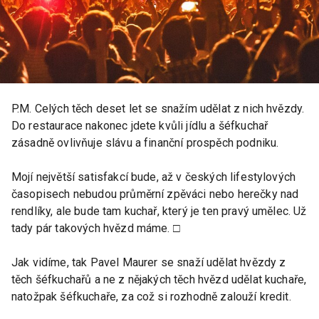
P.M. Celých těch deset let se snažím udělat z nich hvězdy.
Do restaurace nakonec jdete kvůli jídlu a šéfkuchař
zásadně ovlivňuje slávu a finanční prospěch podniku.
Mojí největší satisfakcí bude, až v českých lifestylových
časopisech nebudou průměrní zpěváci nebo herečky nad
rendlíky, ale bude tam kuchař, který je ten pravý umělec. Už
tady pár takových hvězd máme. □
Jak vidíme, tak Pavel Maurer se snaží udělat hvězdy z
těch šéfkuchařů a ne z nějakých těch hvězd udělat kuchaře,
natožpak šéfkuchaře, za což si rozhodně zalouží kredit.