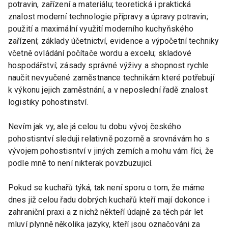
potravin, zařízení a materiálu; teoretická i praktická
znalost moderní technologie přípravy a úpravy potravin;
použití a maximální využití moderního kuchyňského
zařízení; základy účetnictví, evidence a výpočetní techniky
včetně ovládání počítače wordu a excelu; skladové
hospodářství; zásady správné výživy a shopnost rychle
naučit nevyučené zaměstnance technikám které potřebují
k výkonu jejich zaměstnání, a v neposlední řadě znalost
logistiky pohostinství.
Nevím jak vy, ale já celou tu dobu vývoj českého
pohostisntví sleduji relativně pozorně a srovnávám ho s
vývojem pohostisntví v jiných zemích a mohu vám říci, že
podle mně to není nikterak povzbuzujicí.
Pokud se kuchařů týká, tak není sporu o tom, že máme
dnes již celou řadu dobrých kuchařů kteří mají dokonce i
zahraniční praxi a z nichž někteří údajně za těch pár let
mluví plynně několika jazyky, kteří jsou označováni za