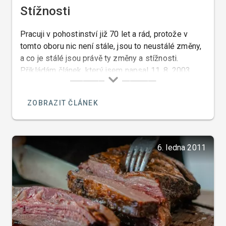
Stížnosti
Pracuji v pohostinství již 70 let a rád, protože v
tomto oboru nic není stále, jsou to neustálé změny,
a co je stálé jsou právě ty změny a stížnosti.
Přikládám článek, který jsem napsal 11. 8. 2003,
který je toho důkazem…
ZOBRAZIT ČLÁNEK
6. ledna 2011