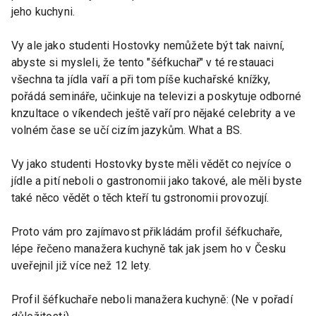
jeho kuchyni.
Vy ale jako studenti Hostovky nemůžete být tak naivní,
abyste si mysleli, že tento "šéfkuchař" v té restauaci
všechna ta jídla vaří a při tom píše kuchařské knížky,
pořádá semináře, učinkuje na televizi a poskytuje odborné
knzultace o víkendech ještě vaří pro nějaké celebrity a ve
volném čase se učí cizím jazykům. What a BS.
Vy jako studenti Hostovky byste měli vědět co nejvíce o
jídle a pití neboli o gastronomii jako takové, ale měli byste
také něco vědět o těch kteří tu gstronomii provozují.
Proto vám pro zajímavost přikládám profil šéfkuchaře,
lépe řečeno manažera kuchyně tak jak jsem ho v Česku
uveřejnil již více než 12 lety.
Profil šéfkuchaře neboli manažera kuchyně: (Ne v pořadí