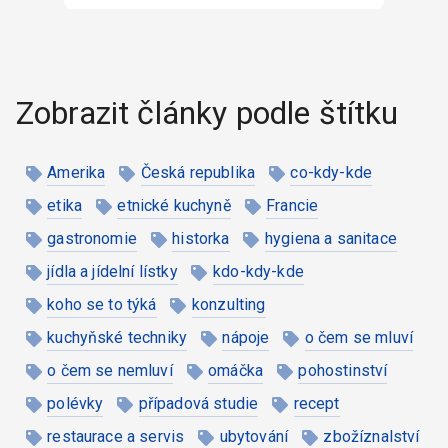
Zobrazit články podle štítku
Amerika
Česká republika
co-kdy-kde
etika
etnické kuchyně
Francie
gastronomie
historka
hygiena a sanitace
jídla a jídelní lístky
kdo-kdy-kde
koho se to týká
konzulting
kuchyňské techniky
nápoje
o čem se mluví
o čem se nemluví
omáčka
pohostinství
polévky
případová studie
recept
restaurace a servis
ubytování
zbožíznalství