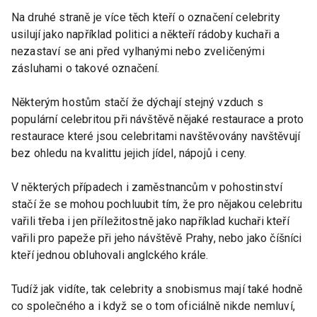
Na druhé straně je více těch kteří o označení celebrity
usilují jako například politici a někteří rádoby kuchaři a
nezastaví se ani před vylhanými nebo zveličenými
zásluhami o takové označení.
Některým hostům stačí že dýchají stejný vzduch s
populární celebritou při návštěvě nějaké restaurace a proto
restaurace které jsou celebritami navštěvovány navštěvují
bez ohledu na kvalittu jejich jídel, nápojů i ceny.
V některých případech i zaměstnancům v pohostinství
stačí že se mohou pochluubit tím, že pro nějakou celebritu
vařili třeba i jen příležitostně jako například kuchaři kteří
vařili pro papeže při jeho návštěvě Prahy, nebo jako číšníci
kteří jednou obluhovali anglckého krále.
Tudíž jak vidíte, tak celebrity a snobismus mají také hodně
co společného a i když se o tom oficiálně nikde nemluví,