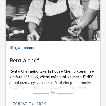
gastronomie
Rent a chef
Rent a Chef nebo také In House Chef, o kterém se
zmiňuje náš nový, všemi médiemi, zejména iDNES
popularizovaný, zachránce českého pohostinství,
Američan Scott Van Wagenen (viz BLACK DOG
CANTINA) je kuchař, kterého si můžete najmout k
přípravě jídel případně i nápojů, ve vaši domácí či
ZOBRAZIT ČLÁNEK
privátní kuchyni, ve vašem nádobí, na vašem