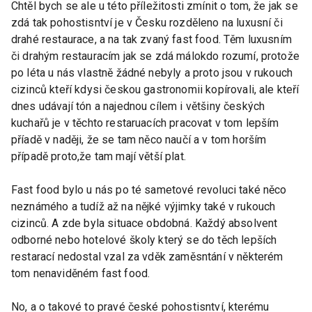
Chtěl bych se ale u této příležitosti zmínit o tom, že jak se
zdá tak pohostisntví je v Česku rozděleno na luxusní či
drahé restaurace, a na tak zvaný fast food. Těm luxusním
či drahým restauracím jak se zdá málokdo rozumí, protože
po léta u nás vlastně žádné nebyly a proto jsou v rukouch
cizinců kteří kdysi českou gastronomii kopírovali, ale kteří
dnes udávají tón a najednou cílem i většiny českých
kuchařů je v těchto restaruacích pracovat v tom lepším
příadě v naději, že se tam něco naučí a v tom horším
případě proto,že tam mají větší plat.
Fast food bylo u nás po té sametové revoluci také něco
neznámého a tudíž až na nějké výjimky také v rukouch
cizinců. A zde byla situace obdobná. Každý absolvent
odborné nebo hotelové školy který se do těch lepších
restarací nedostal vzal za vděk zaměsntání v některém
tom nenaviděném fast food.
No, a o takové to pravé české pohostisntví, kterému