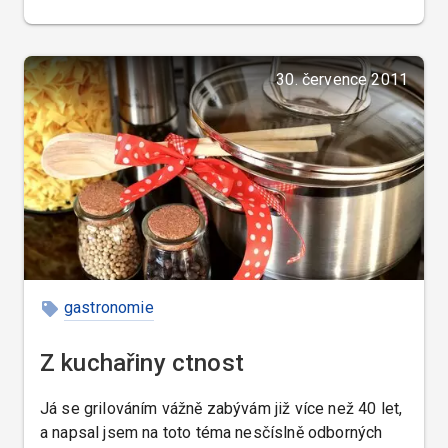
zařízení, z vámi vybraných potravin, eventuálně
podle vašich receptur, a servírované na vašem
božíhodovém porcelánu.
30. července 2011
gastronomie
Z kuchařiny ctnost
Já se grilováním vážně zabývám již více než 40 let,
a napsal jsem na toto téma nesčíslně odborných