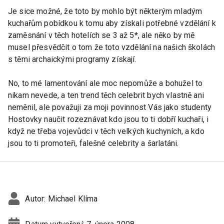
Je sice možné, že toto by mohlo být některým mladým
kuchařům pobídkou k tomu aby získali potřebné vzdělání k
zaměsnání v těch hotelích se 3 až 5*, ale něko by mě
musel přesvědčit o tom že toto vzdělání na našich školách
s těmi archaickými programy získají.
No, to mé lamentování ale moc nepomůže a bohužel to
nikam nevede, a ten trend těch celebrit bych vlastně ani
neměnil, ale považuji za moji povinnost Vás jako studenty
Hostovky naučit rozeznávat kdo jsou to ti dobří kuchaři, i
když ne třeba vojevůdci v těch velkých kuchyních, a kdo
jsou to ti promoteři, falešné celebrity a šarlatáni.
Autor:
Michael Klíma