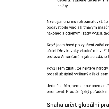
deserty, studené deserty, zmr
saláty.
Navíc jsme si museli pamatovat, že 
podávat bílé víno a k tmavým masů
nakonec s odřenými zády vyučil, ta
Když jsem hned po vyučení začal ces
učitel Dřevikovský vlastně mluvil?“
protože Američanům, jak se zdá, je 
Když jsem zjistil, že některé národ
prostě už úplně vyšinutý a řekl jsem 
Jediné, s čím jsem se nakonec smíři
orientovat. Prostě nějaký pořádek m
Snaha určit globální pra