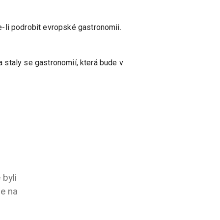
-li podrobit evropské gastronomii.
a staly se gastronomií, která bude v
byli
 že na