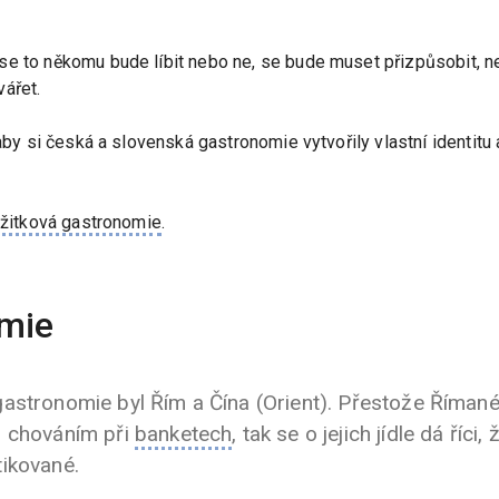
e to někomu bude líbit nebo ne, se bude muset přizpůsobit, ne
ářet.
 aby si česká a slovenská gastronomie vytvořily vlastní identitu 
žitková gastronomie
.
omie
astronomie byl Řím a Čína (Orient). Přestože Římané 
m chováním při
banketech
, tak se o jejich jídle dá říci,
tikované.