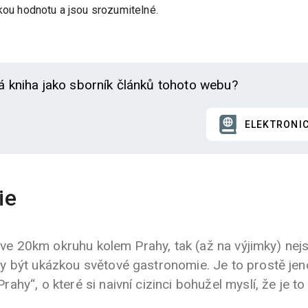
akou hodnotu a jsou srozumitelné.
á kniha jako sborník článků tohoto webu?
ELEKTRONI
ie
y ve 20km okruhu kolem Prahy, tak (až na výjimky) ne
y být ukázkou světové gastronomie. Je to prostě je
hy“, o které si naivní cizinci bohužel myslí, že je to