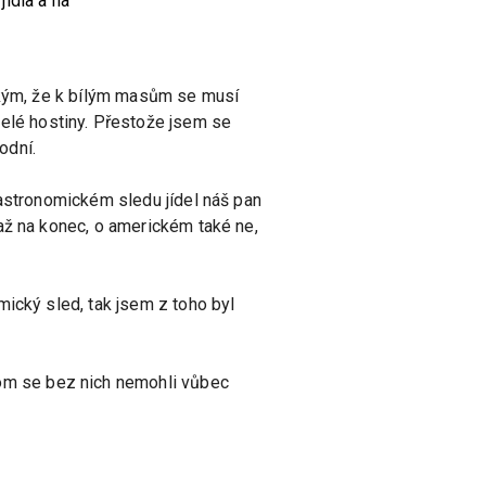
ídla a na
ehkým, že k bílým masům se musí
lé hostiny. Přestože jsem se
odní.
gastronomickém sledu jídel náš pan
až na konec, o americkém také ne,
mický sled, tak jsem z toho byl
hom se bez nich nemohli vůbec