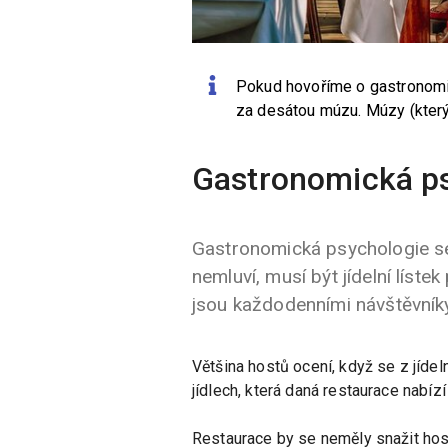
Pokud hovoříme o gastronomi
za desátou múzu. Múzy (který
Gastronomická psy
Gastronomická psychologie se
nemluví, musí být jídelní líste
jsou každodenními návštěvníky
Většina hostů ocení, když se z jídel
jídlech, která daná restaurace nabíz
Restaurace by se neměly snažit hos