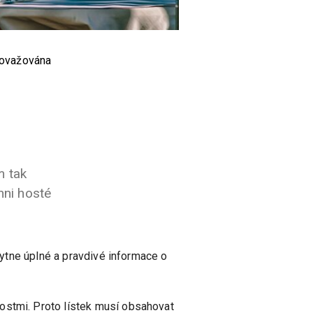
považována
m tak
hni hosté
skytne úplné a pravdivé informace o
ostmi. Proto lístek musí obsahovat