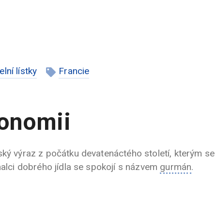
delní lístky
Francie
ronomii
řský výraz z počátku devatenáctého století, kterým se
nalci dobrého jídla se spokojí s názvem
gurmán
.