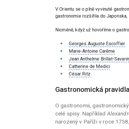
V Orientu se o plně vyvinuté gastrono
gastronomie rozšířila do Japonska, K
Nicméně, když už hovoříme o gastron
Georges Auguste Escoffier
Marie-Antoine Carême
Jean Anthelme Brillat-Savari
Catherine de Medici
César Ritz
Gastronomická pravidla 
O gastronomii, gastronomickýc
celé spisy. Například
Alexandr
narozený v Paříži v roce 1758