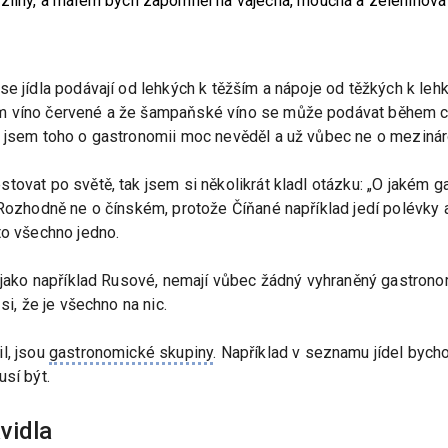
zliny, a málem bych zapomněl na vaječná, moučná a zeleninová j
se jídla podávají od lehkých k těžším a nápoje od těžkých k l
m víno červené a že šampaňské víno se může podávat během ce
k jsem toho o gastronomii moc nevěděl a už vůbec ne o mezinár
tovat po světě, tak jsem si několikrát kladl otázku: „O jakém 
 Rozhodně ne o čínském, protože Číňané například jedí polévky 
to všechno jedno.
y jako například Rusové, nemají vůbec žádný vyhraněný gastrono
si, že je všechno na nic.
l, jsou
gastronomické skupiny
. Například v seznamu jídel byc
usí být.
vidla