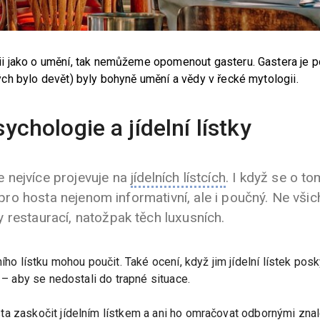
i jako o umění, tak nemůžeme opomenout gasteru. Gastera je 
ch bylo devět) byly bohyně umění a vědy v řecké mytologii.
chologie a jídelní lístky
 nejvíce projevuje na
jídelních lístcích
. I když se o to
k pro hosta nejenom informativní, ale i poučný. Ne všic
 restaurací, natožpak těch luxusních.
ního lístku mohou poučit. Také ocení, když jim jídelní lístek po
í – aby se nedostali do trapné situace.
ta zaskočit jídelním lístkem a ani ho omračovat odbornými znal