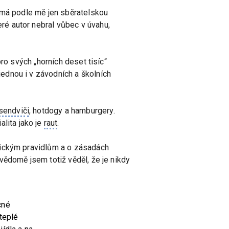
e má podle mě jen sběratelskou
é autor nebral vůbec v úvahu,
ro svých „horních deset tisíc“
ednou i v závodních a školních
sendviči
, hotdogy a hamburgery.
lita jako je
raut
.
mickým pravidlům a o zásadách
vědomě jsem totiž věděl, že je nikdy
cné
 teplé