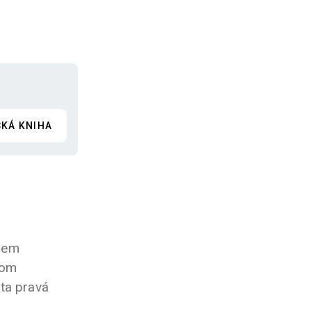
CKÁ KNIHA
jsem
nom
 ta pravá