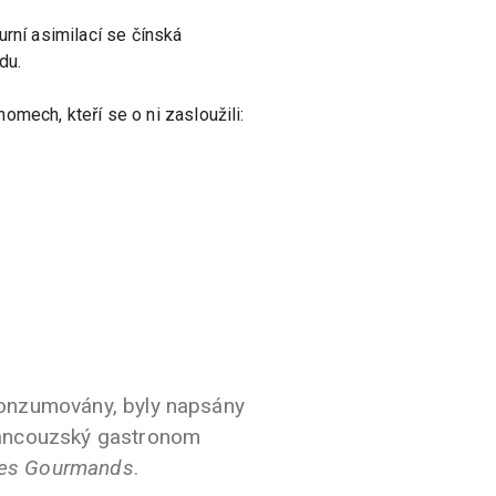
turní asimilací se čínská
du.
mech, kteří se o ni zasloužili:
 konzumovány, byly napsány
francouzský gastronom
es Gourmands
.