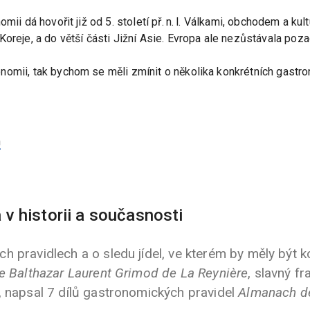
mii dá hovořit již od 5. století př. n. l. Válkami, obchodem a kul
oreje, a do větší části Jižní Asie. Evropa ale nezůstávala poza
omii, tak bychom se měli zmínit o několika konkrétních gastrono
n
v historii a současnosti
h pravidlech a o sledu jídel, ve kterém by měly být
e Balthazar Laurent Grimod de La Reynière
, slavný 
, napsal 7 dílů gastronomických pravidel
Almanach d