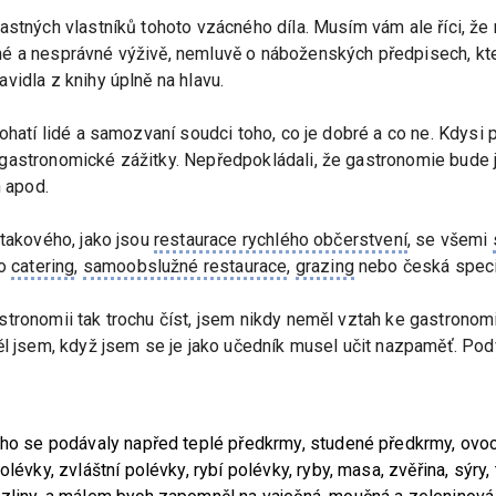
astných vlastníků tohoto vzácného díla. Musím vám ale říci, ž
é a nesprávné výživě, nemluvě o náboženských předpisech, kter
vidla z knihy úplně na hlavu.
ohatí lidé a samozvaní soudci toho, co je dobré a co ne. Kdysi p
gastronomické zážitky. Nepředpokládali, že gastronomie bude j
h apod.
 takového, jako jsou
restaurace rychlého občerstvení
, se všemi
ko
catering
,
samoobslužné restaurace
,
grazing
nebo česká specia
stronomii tak trochu číst, jsem nikdy neměl vztah ke gastrono
ěl jsem, když jsem se je jako učedník musel učit nazpaměť. Pod
rého se podávaly napřed teplé předkrmy, studené předkrmy, ovo
lévky, zvláštní polévky, rybí polévky, ryby, masa, zvěřina, sýry,