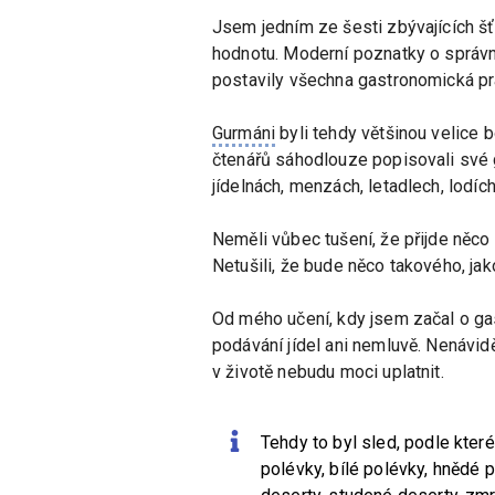
Jsem jedním ze šesti zbývajících šť
hodnotu. Moderní poznatky o správn
postavily všechna gastronomická pra
Gurmáni
byli tehdy většinou velice b
čtenářů sáhodlouze popisovali své 
jídelnách, menzách, letadlech, lodíc
Neměli vůbec tušení, že přijde něco
Netušili, že bude něco takového, ja
Od mého učení, kdy jsem začal o ga
podávání jídel ani nemluvě. Nenávid
v životě nebudu moci uplatnit.
Tehdy to byl sled, podle kte
polévky, bílé polévky, hnědé po