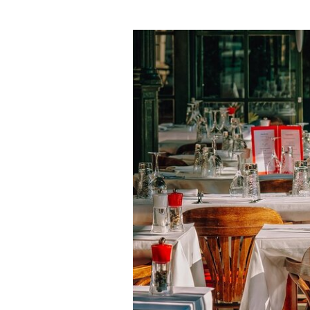
SDÍLET
UPRAVIT
VYTISKNOUT
ČLÁNEK
ČLÁNEK
ČLÁNEK