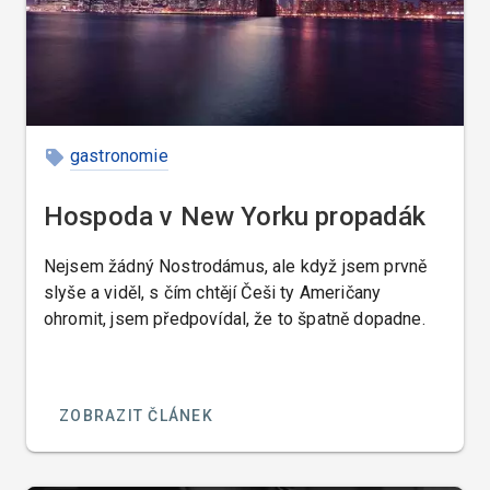
mezinárodní klientelou, kdy se zabrání mnoha
nedorozuměním, protože si host objedná jídlo
podle čísla.
gastronomie
Hospoda v New Yorku propadák
Nejsem žádný Nostrodámus, ale když jsem prvně
slyše a viděl, s čím chtějí Češi ty Američany
ohromit, jsem předpovídal, že to špatně dopadne.
ZOBRAZIT ČLÁNEK