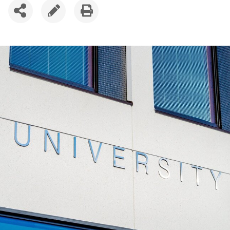
SDÍLET
UPRAVIT
VYTISKNOUT
ČLÁNEK
ČLÁNEK
ČLÁNEK