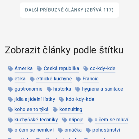
DALŠÍ PŘÍBUZNÉ ČLÁNKY
(ZBÝVÁ 117)
Zobrazit články podle štítku
Amerika
Česká republika
co-kdy-kde
etika
etnické kuchyně
Francie
gastronomie
historka
hygiena a sanitace
jídla a jídelní lístky
kdo-kdy-kde
koho se to týká
konzulting
kuchyňské techniky
nápoje
o čem se mluví
o čem se nemluví
omáčka
pohostinství