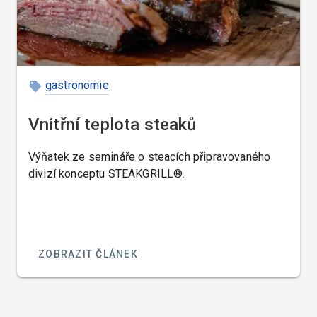
gastronomie
Vnitřní teplota steaků
Výňatek ze semináře o steacích připravovaného
divizí konceptu STEAKGRILL®.
ZOBRAZIT ČLÁNEK