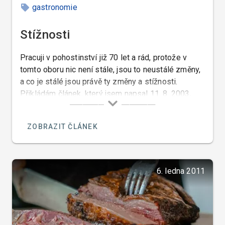
gastronomie
Stížnosti
Pracuji v pohostinství již 70 let a rád, protože v
tomto oboru nic není stále, jsou to neustálé změny,
a co je stálé jsou právě ty změny a stížnosti.
Přikládám článek, který jsem napsal 11. 8. 2003,
který je toho důkazem…
ZOBRAZIT ČLÁNEK
6. ledna 2011