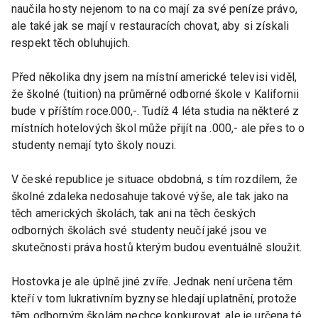
naučila hosty nejenom to na co mají za své peníze právo,
ale také jak se mají v restauracích chovat, aby si získali
respekt těch obluhujich.
Před několika dny jsem na místní americké televisi viděl,
že školné (tuition) na průměrné odborné škole v Kalifornii
bude v příštím roce.000,-. Tudíž 4 léta studia na některé z
místních hotelových škol může přijít na .000,- ale přes to o
studenty nemají tyto školy nouzi.
V české republice je situace obdobná, s tím rozdílem, že
školné zdaleka nedosahuje takové výše, ale tak jako na
těch amerických školách, tak ani na těch českých
odborných školách své studenty neučí jaké jsou ve
skutečnosti práva hostů kterým budou eventuálně sloužit.
Hostovka je ale úplně jiné zvíře. Jednak není určena těm
kteří v tom lukrativním byznyse hledají uplatnění, protože
těm odborným školám nechce konkurovat, ale je určena té