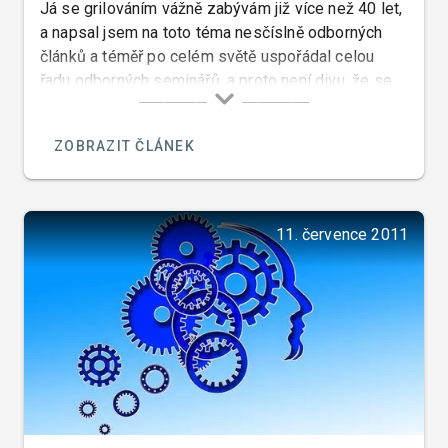
Já se grilováním vážně zabývám již více než 40 let,
a napsal jsem na toto téma nesčíslně odborných
článků a téměř po celém světě uspořádal celou
řadu odborných seminářů, a proto není divu, že se
mě tolik lidí ptá na názor na pořad pana Pohlreicha
o grilování. Pan Pohlreich mi osobně může být
ZOBRAZIT ČLÁNEK
ukrdený, ale to že ze všech kuchařů kteří nejsou
sprostí jako on a kteří nemají komediantské vlohy,
dělá úplné debily nemohu mlčky přihlížet.
11. července 2011