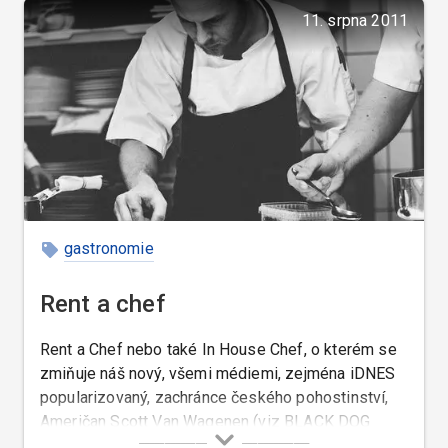
11. srpna 2011
gastronomie
Rent a chef
Rent a Chef nebo také In House Chef, o kterém se
zmiňuje náš nový, všemi médiemi, zejména iDNES
popularizovaný, zachránce českého pohostinství,
Američan Scott Van Wagenen (viz BLACK DOG
CANTINA) je kuchař, kterého si můžete najmout k