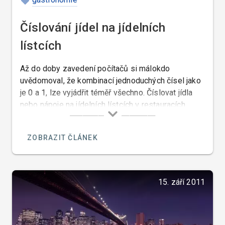
Číslování jídel na jídelních
lístcích
Až do doby zavedení počítačů si málokdo
uvědomoval, že kombinací jednoduchých čísel jako
je 0 a 1, lze vyjádřit téměř všechno. Číslovat jídla
nebo nápoje na jídelních lístcích v restauracích
vyšších cenových skupin ještě donedávna někteří
restauratéři považovali za narušování estetického
ZOBRAZIT ČLÁNEK
vzhledu lístku. Dnes ale žijeme v době čísel a v
době kdy účel světí prostředky a tak se číslováním
jídel setkáme, téměř ve všech restauracích ve
kterých ve kterých používají nějaký systém
15. září 2011
kontrolních pokladen. Restauratérovi tato čísla
usnadňuji kontrolu a evidenci, ale jsou výhodou jak
pro hosty tak obsluhjící obzvláště v restauracích s