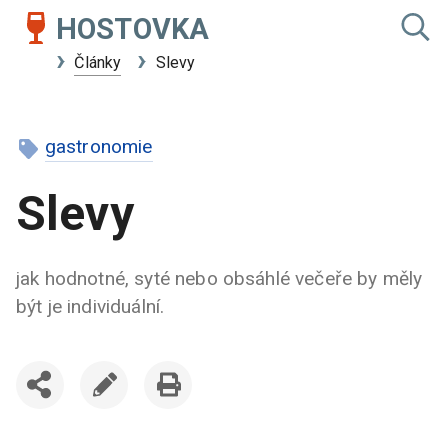
HOSTOVKA
Články
Slevy
gastronomie
Slevy
jak hodnotné, syté nebo obsáhlé večeře by měly
být je individuální.
SDÍLET
UPRAVIT
VYTISKNOUT
ČLÁNEK
ČLÁNEK
ČLÁNEK