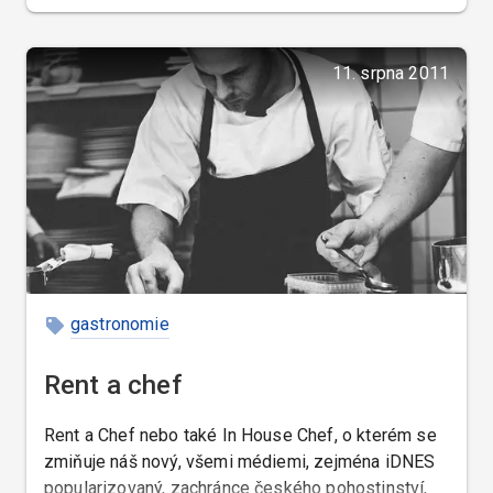
11. srpna 2011
gastronomie
Rent a chef
Rent a Chef nebo také In House Chef, o kterém se
zmiňuje náš nový, všemi médiemi, zejména iDNES
popularizovaný, zachránce českého pohostinství,