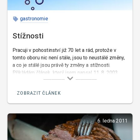
gastronomie
Stížnosti
Pracuji v pohostinství již 70 let a rád, protože v
tomto oboru nic není stále, jsou to neustálé změny,
a co je stálé jsou právě ty změny a stížnosti.
Přikládám článek, který jsem napsal 11. 8. 2003,
který je toho důkazem…
ZOBRAZIT ČLÁNEK
6. ledna 2011