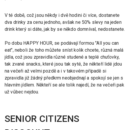
V té době, což jsou někdy i dvě hodini či více, dostanete
dva drinky za cenu jednoho, avšak ne 50% slevy na jeden
drink který si dáte, jak by se někdo domníval, nedostanete.
Po dobu HAPPY HOUR, se podávají formou "All you can
eat", neboli že toho můžete sníst kolik chcete, různá malá
jídla, což jsou zpravidla různé studené a teplé chuťovky,
tak zvané snacks, které jsou tak syté, že někteří lidé jdou
na večeři až velmi pozdě a i v takovém případě si
zpravidla již žádný předkrm neobjednají a spokojí se jen s
hlavním jídlem. Někteří se ale tolik najedí, že na večeři pak
už vůbec nejdou.
SENIOR CITIZENS