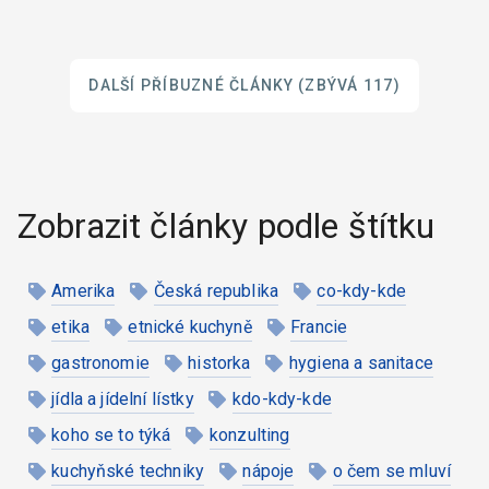
DALŠÍ PŘÍBUZNÉ ČLÁNKY
(ZBÝVÁ 117)
Zobrazit články podle štítku
Amerika
Česká republika
co-kdy-kde
etika
etnické kuchyně
Francie
gastronomie
historka
hygiena a sanitace
jídla a jídelní lístky
kdo-kdy-kde
koho se to týká
konzulting
kuchyňské techniky
nápoje
o čem se mluví