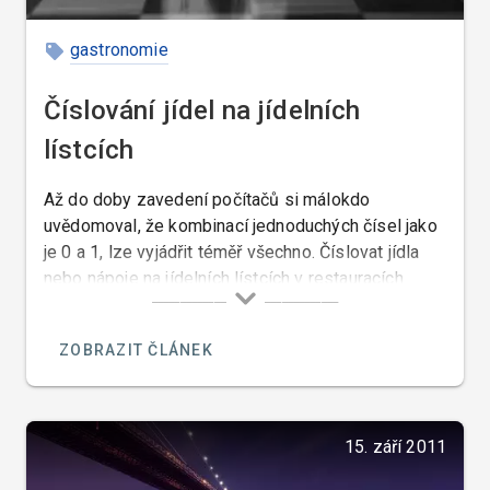
gastronomie
Číslování jídel na jídelních
lístcích
Až do doby zavedení počítačů si málokdo
uvědomoval, že kombinací jednoduchých čísel jako
je 0 a 1, lze vyjádřit téměř všechno. Číslovat jídla
nebo nápoje na jídelních lístcích v restauracích
vyšších cenových skupin ještě donedávna někteří
restauratéři považovali za narušování estetického
ZOBRAZIT ČLÁNEK
vzhledu lístku. Dnes ale žijeme v době čísel a v
době kdy účel světí prostředky a tak se číslováním
jídel setkáme, téměř ve všech restauracích ve
kterých ve kterých používají nějaký systém
15. září 2011
kontrolních pokladen. Restauratérovi tato čísla
usnadňuji kontrolu a evidenci, ale jsou výhodou jak