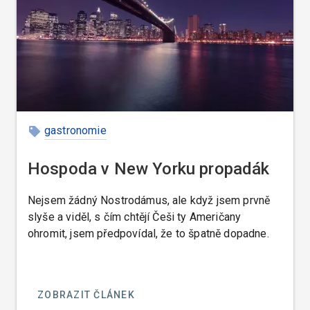
pro hosty tak obsluhjící obzvláště v restauracích s
mezinárodní klientelou, kdy se zabrání mnoha
nedorozuměním, protože si host objedná jídlo
podle čísla.
gastronomie
Hospoda v New Yorku propadák
Nejsem žádný Nostrodámus, ale když jsem prvně
slyše a viděl, s čím chtějí Češi ty Američany
ohromit, jsem předpovídal, že to špatně dopadne.
ZOBRAZIT ČLÁNEK