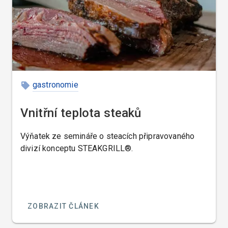
gastronomie
Vnitřní teplota steaků
Výňatek ze semináře o steacích připravovaného
divizí konceptu STEAKGRILL®.
ZOBRAZIT ČLÁNEK