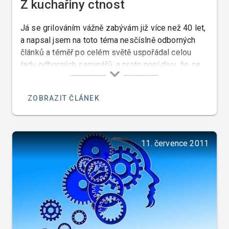
Z kuchařiny ctnost
Já se grilováním vážně zabývám již více než 40 let,
a napsal jsem na toto téma nesčíslně odborných
článků a téměř po celém světě uspořádal celou
řadu odborných seminářů, a proto není divu, že se
mě tolik lidí ptá na názor na pořad pana Pohlreicha
o grilování. Pan Pohlreich mi osobně může být
ZOBRAZIT ČLÁNEK
ukrdený, ale to že ze všech kuchařů kteří nejsou
sprostí jako on a kteří nemají komediantské vlohy,
dělá úplné debily nemohu mlčky přihlížet.
11. července 2011